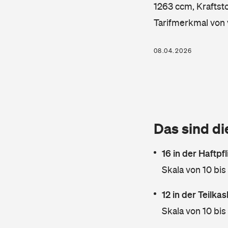
1263 ccm, Kraftsto
Tarifmerkmal von 
08.04.2026
Das sind di
16 in der Haftpf
Skala von 10 bis
12 in der Teilk
Skala von 10 bis