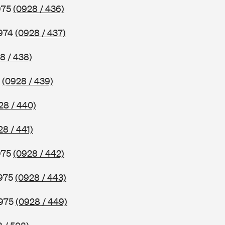
1975
(0928 / 436)
1974
(0928 / 437)
8 / 438)
5
(0928 / 439)
28 / 440)
28 / 441)
1975
(0928 / 442)
1975
(0928 / 443)
1975
(0928 / 449)