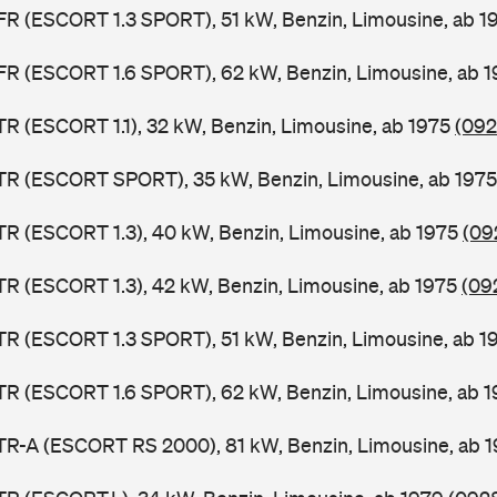
FR (ESCORT 1.3 SPORT), 51 kW, Benzin, Limousine, ab 
FR (ESCORT 1.6 SPORT), 62 kW, Benzin, Limousine, ab 
TR (ESCORT 1.1), 32 kW, Benzin, Limousine, ab 1975
(092
ATR (ESCORT SPORT), 35 kW, Benzin, Limousine, ab 197
TR (ESCORT 1.3), 40 kW, Benzin, Limousine, ab 1975
(09
TR (ESCORT 1.3), 42 kW, Benzin, Limousine, ab 1975
(09
TR (ESCORT 1.3 SPORT), 51 kW, Benzin, Limousine, ab 
TR (ESCORT 1.6 SPORT), 62 kW, Benzin, Limousine, ab 
TR-A (ESCORT RS 2000), 81 kW, Benzin, Limousine, ab 