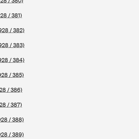
28 / 380)
28 / 381)
928 / 382)
928 / 383)
928 / 384)
928 / 385)
28 / 386)
28 / 387)
928 / 388)
928 / 389)