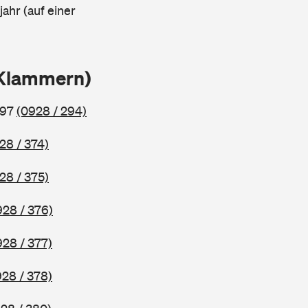
ahr (auf einer
 Klammern)
997
(0928 / 294)
28 / 374)
28 / 375)
928 / 376)
928 / 377)
928 / 378)