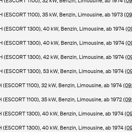
H (ESCORT 1100), 32 kW, Benzin, Limousine, ab 1974
(09
H (ESCORT 1100), 35 kW, Benzin, Limousine, ab 1973
(09
H (ESCORT 1300), 40 kW, Benzin, Limousine, ab 1974
(0
H (ESCORT 1300), 40 kW, Benzin, Limousine, ab 1974
(0
H (ESCORT 1300), 42 kW, Benzin, Limousine, ab 1974
(0
H (ESCORT 1300), 53 kW, Benzin, Limousine, ab 1974
(0
H (ESCORT 1100), 32 kW, Benzin, Limousine, ab 1974
(09
H (ESCORT 1100), 35 kW, Benzin, Limousine, ab 1972
(09
H (ESCORT 1300), 40 kW, Benzin, Limousine, ab 1974
(0
H (ESCORT 1300), 40 kW, Benzin, Limousine, ab 1974
(0