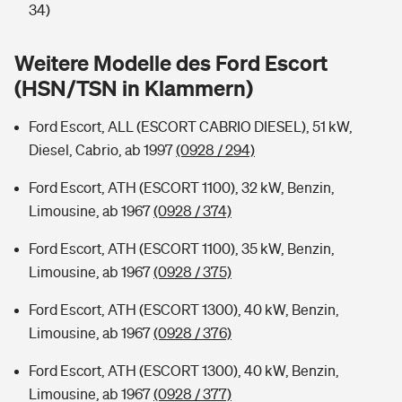
Sie haben Fragen?
34)
Hochwasser-Check: Wie gefährdet ist Ihr Haus?
Private Cyberversicherung
Rentenrechner: Wie viel Geld bekomme ich im Alter?
Weitere Modelle des Ford Escort
(HSN/TSN in Klammern)
Wer versichert was: Jetzt Versicherer finden
Musikinstrumentenversicherung
Ford Escort, ALL (ESCORT CABRIO DIESEL), 51 kW,
Sie haben Fragen?
Zur Übersicht
Diesel, Cabrio, ab 1997
(0928 / 294)
Ford Escort, ATH (ESCORT 1100), 32 kW, Benzin,
Tools
Limousine, ab 1967
(0928 / 374)
Ford Escort, ATH (ESCORT 1100), 35 kW, Benzin,
Kinderunfall-Check: Mehr Sicherheit für deine Kids
Limousine, ab 1967
(0928 / 375)
Typklassen: So ist Ihr Auto eingestuft
Ford Escort, ATH (ESCORT 1300), 40 kW, Benzin,
Limousine, ab 1967
(0928 / 376)
Sie haben Fragen?
Ford Escort, ATH (ESCORT 1300), 40 kW, Benzin,
Limousine, ab 1967
(0928 / 377)