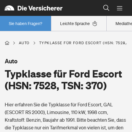
Typklassen: So ist Ihr Auto eingestuft
Wer versichert was: Jetzt Versicherer finden
Regionalklassen: So ist Ihre Region eingestuft
Sie haben Fragen?
Leichte Sprache
Mediath
Wer versichert was: Jetzt Versicherer finden
AUTO
TYPKLASSE FÜR FORD ESCORT (HSN: 7528, TS
Beruf
Auto
Typklasse für Ford Escort
Berufsunfähigkeitsversicherung
Wohnen
(HSN: 7528, TSN: 370)
Erwerbsunfähigkeitsversicherung
Wohngebäudeversicherung
Hier erfahren Sie die Typklasse für Ford Escort, GAL
Freizeit
Grundfähigkeitsversicherung
(ESCORT RS 2000), Limousine, 110 kW, 1998 ccm,
Hausratversicherung
Kraftstoff: Benzin, Baujahr ab 1991. Bitte beachten Sie, dass
Arbeitsrechtsschutz
Pri­vate Haft­pflicht­
die Typklasse nur ein Tarifmerkmal von vielen ist, um den
Gesundheit
Elementarversicherung