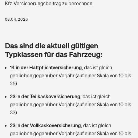
Kfz-Versicherungsbeitrag zu berechnen.
Berufshaftpflichtversicherung
Rechts­schutz­ver­si­che­rung
Photovoltaik
Private Krankenversicherung
08.04.2026
Zur Übersicht
Fahrradversicherung
Wärmepumpen versichern
Zahnzusatzversicherung
Unfallversicherung
Tools
Das sind die aktuell gültigen
Glasversicherung
Dread-Disease-Versicherung
Typklassen für das Fahrzeug:
Kinderunfall­ver­si­che­rung
Rentenrechner: Wie viel Geld bekomme ich im Alter?
Vermieterrrechtsschutz
Tierkrankenversicherung
14 in der Haftpflichtversicherung
,
das ist gleich
Kinderinvalidität
geblieben gegenüber Vorjahr (auf einer Skala von 10 bis
Wer versichert was: Jetzt Versicherer finden
Mietkautionsversicherung
Zur Übersicht
25)
Reiseversicherung
Sie haben Fragen?
Restkreditversicherung
23 in der Teilkaskoversicherung
,
das ist gleich
Tools
geblieben gegenüber Vorjahr (auf einer Skala von 10 bis
Hundehalter-Haftpflicht
Zur Übersicht
33)
Pferdehalter-Haftpflicht
Wer versichert was: Jetzt Versicherer finden
23 in der Vollkaskoversicherung
,
das ist gleich
Tools
geblieben gegenüber Vorjahr (auf einer Skala von 10 bis
Handyversicherung