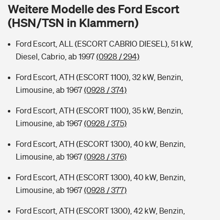
Sie haben Fragen?
Weitere Modelle des Ford Escort
(HSN/TSN in Klammern)
Hochwasser-Check: Wie gefährdet ist Ihr Haus?
Private Cyberversicherung
Rentenrechner: Wie viel Geld bekomme ich im Alter?
Ford Escort, ALL (ESCORT CABRIO DIESEL), 51 kW,
Wer versichert was: Jetzt Versicherer finden
Musikinstrumentenversicherung
Diesel, Cabrio, ab 1997
(0928 / 294)
Sie haben Fragen?
Zur Übersicht
Ford Escort, ATH (ESCORT 1100), 32 kW, Benzin,
Limousine, ab 1967
(0928 / 374)
Tools
Ford Escort, ATH (ESCORT 1100), 35 kW, Benzin,
Limousine, ab 1967
(0928 / 375)
Kinderunfall-Check: Mehr Sicherheit für deine Kids
Ford Escort, ATH (ESCORT 1300), 40 kW, Benzin,
Limousine, ab 1967
(0928 / 376)
Typklassen: So ist Ihr Auto eingestuft
Ford Escort, ATH (ESCORT 1300), 40 kW, Benzin,
Limousine, ab 1967
(0928 / 377)
Sie haben Fragen?
Ford Escort, ATH (ESCORT 1300), 42 kW, Benzin,