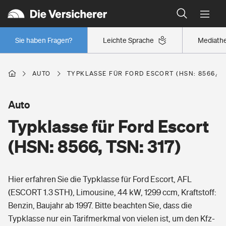
Typklassen: So ist Ihr Auto eingestuft
Wer versichert was: Jetzt Versicherer finden
Regionalklassen: So ist Ihre Region eingestuft
Sie haben Fragen?
Leichte Sprache
Mediath
Wer versichert was: Jetzt Versicherer finden
AUTO
TYPKLASSE FÜR FORD ESCORT (HSN: 8566, TS
Beruf
Auto
Typklasse für Ford Escort
Berufsunfähigkeitsversicherung
Wohnen
(HSN: 8566, TSN: 317)
Erwerbsunfähigkeitsversicherung
Wohngebäudeversicherung
Hier erfahren Sie die Typklasse für Ford Escort, AFL
Freizeit
Grundfähigkeitsversicherung
(ESCORT 1.3 STH), Limousine, 44 kW, 1299 ccm, Kraftstoff:
Hausratversicherung
Benzin, Baujahr ab 1997. Bitte beachten Sie, dass die
Arbeitsrechtsschutz
Pri­vate Haft­pflicht­
Typklasse nur ein Tarifmerkmal von vielen ist, um den Kfz-
Gesundheit
Elementarversicherung