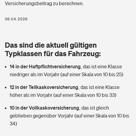
Versicherungsbeitrag zu berechnen.
Berufshaftpflichtversicherung
Rechts­schutz­ver­si­che­rung
Photovoltaik
Private Krankenversicherung
08.04.2026
Zur Übersicht
Fahrradversicherung
Wärmepumpen versichern
Zahnzusatzversicherung
Unfallversicherung
Tools
Das sind die aktuell gültigen
Glasversicherung
Dread-Disease-Versicherung
Typklassen für das Fahrzeug:
Kinderunfall­ver­si­che­rung
Rentenrechner: Wie viel Geld bekomme ich im Alter?
Vermieterrrechtsschutz
Tierkrankenversicherung
14 in der Haftpflichtversicherung
,
das ist eine Klasse
Kinderinvalidität
niedriger als im Vorjahr (auf einer Skala von 10 bis 25)
Wer versichert was: Jetzt Versicherer finden
Mietkautionsversicherung
Zur Übersicht
12 in der Teilkaskoversicherung
,
das ist eine Klasse
Reiseversicherung
Sie haben Fragen?
Restkreditversicherung
höher als im Vorjahr (auf einer Skala von 10 bis 33)
Tools
Hundehalter-Haftpflicht
10 in der Vollkaskoversicherung
,
das ist gleich
Zur Übersicht
geblieben gegenüber Vorjahr (auf einer Skala von 10 bis
Pferdehalter-Haftpflicht
Wer versichert was: Jetzt Versicherer finden
34)
Tools
Handyversicherung