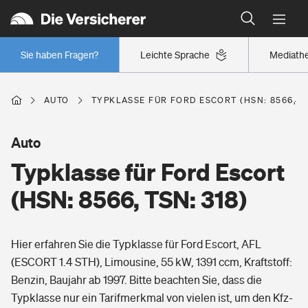
Typklassen: So ist Ihr Auto eingestuft
Wer versichert was: Jetzt Versicherer finden
Regionalklassen: So ist Ihre Region eingestuft
Sie haben Fragen?
Leichte Sprache
Mediath
Wer versichert was: Jetzt Versicherer finden
AUTO
TYPKLASSE FÜR FORD ESCORT (HSN: 8566, TS
Beruf
Auto
Typklasse für Ford Escort
Berufsunfähigkeitsversicherung
Wohnen
(HSN: 8566, TSN: 318)
Erwerbsunfähigkeitsversicherung
Wohngebäudeversicherung
Hier erfahren Sie die Typklasse für Ford Escort, AFL
Freizeit
Grundfähigkeitsversicherung
(ESCORT 1.4 STH), Limousine, 55 kW, 1391 ccm, Kraftstoff:
Hausratversicherung
Benzin, Baujahr ab 1997. Bitte beachten Sie, dass die
Arbeitsrechtsschutz
Pri­vate Haft­pflicht­
Typklasse nur ein Tarifmerkmal von vielen ist, um den Kfz-
Gesundheit
Elementarversicherung