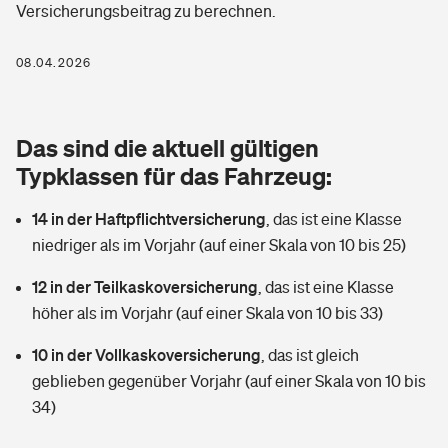
Versicherungsbeitrag zu berechnen.
Berufshaftpflichtversicherung
Rechts­schutz­ver­si­che­rung
Photovoltaik
Private Krankenversicherung
08.04.2026
Zur Übersicht
Fahrradversicherung
Wärmepumpen versichern
Zahnzusatzversicherung
Unfallversicherung
Tools
Das sind die aktuell gültigen
Glasversicherung
Dread-Disease-Versicherung
Typklassen für das Fahrzeug:
Kinderunfall­ver­si­che­rung
Rentenrechner: Wie viel Geld bekomme ich im Alter?
Vermieterrrechtsschutz
Tierkrankenversicherung
14 in der Haftpflichtversicherung
,
das ist eine Klasse
Kinderinvalidität
niedriger als im Vorjahr (auf einer Skala von 10 bis 25)
Wer versichert was: Jetzt Versicherer finden
Mietkautionsversicherung
Zur Übersicht
12 in der Teilkaskoversicherung
,
das ist eine Klasse
Reiseversicherung
Sie haben Fragen?
Restkreditversicherung
höher als im Vorjahr (auf einer Skala von 10 bis 33)
Tools
Hundehalter-Haftpflicht
10 in der Vollkaskoversicherung
,
das ist gleich
Zur Übersicht
geblieben gegenüber Vorjahr (auf einer Skala von 10 bis
Pferdehalter-Haftpflicht
Wer versichert was: Jetzt Versicherer finden
34)
Tools
Handyversicherung