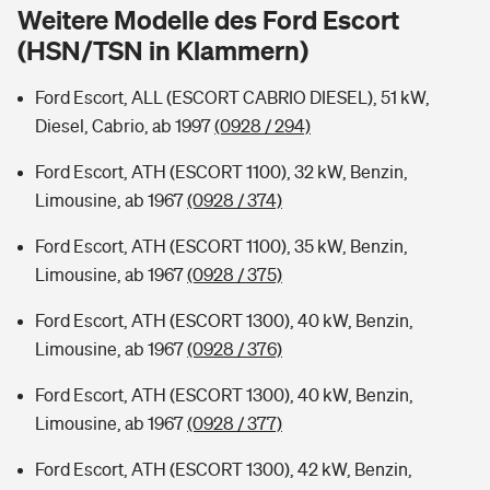
Sie haben Fragen?
Weitere Modelle des Ford Escort
(HSN/TSN in Klammern)
Hochwasser-Check: Wie gefährdet ist Ihr Haus?
Private Cyberversicherung
Rentenrechner: Wie viel Geld bekomme ich im Alter?
Ford Escort, ALL (ESCORT CABRIO DIESEL), 51 kW,
Wer versichert was: Jetzt Versicherer finden
Musikinstrumentenversicherung
Diesel, Cabrio, ab 1997
(0928 / 294)
Sie haben Fragen?
Zur Übersicht
Ford Escort, ATH (ESCORT 1100), 32 kW, Benzin,
Limousine, ab 1967
(0928 / 374)
Tools
Ford Escort, ATH (ESCORT 1100), 35 kW, Benzin,
Limousine, ab 1967
(0928 / 375)
Kinderunfall-Check: Mehr Sicherheit für deine Kids
Ford Escort, ATH (ESCORT 1300), 40 kW, Benzin,
Limousine, ab 1967
(0928 / 376)
Typklassen: So ist Ihr Auto eingestuft
Ford Escort, ATH (ESCORT 1300), 40 kW, Benzin,
Limousine, ab 1967
(0928 / 377)
Sie haben Fragen?
Ford Escort, ATH (ESCORT 1300), 42 kW, Benzin,