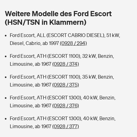
Sie haben Fragen?
Weitere Modelle des Ford Escort
Hochwasser-Check: Wie gefährdet ist Ihr Haus?
Private Cyberversicherung
Rentenrechner: Wie viel Geld bekomme ich im Alter?
(HSN/TSN in Klammern)
Wer versichert was: Jetzt Versicherer finden
Musikinstrumentenversicherung
Ford Escort, ALL (ESCORT CABRIO DIESEL), 51 kW,
Diesel, Cabrio, ab 1997
(0928 / 294)
Sie haben Fragen?
Zur Übersicht
Ford Escort, ATH (ESCORT 1100), 32 kW, Benzin,
Limousine, ab 1967
(0928 / 374)
Tools
Ford Escort, ATH (ESCORT 1100), 35 kW, Benzin,
Limousine, ab 1967
(0928 / 375)
Kinderunfall-Check: Mehr Sicherheit für deine Kids
Ford Escort, ATH (ESCORT 1300), 40 kW, Benzin,
Typklassen: So ist Ihr Auto eingestuft
Limousine, ab 1967
(0928 / 376)
Ford Escort, ATH (ESCORT 1300), 40 kW, Benzin,
Sie haben Fragen?
Limousine, ab 1967
(0928 / 377)