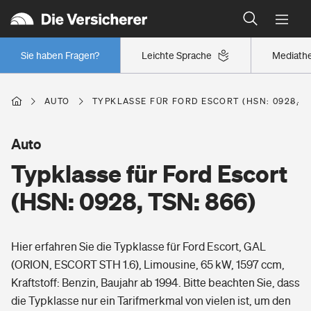
Typklassen: So ist Ihr Auto eingestuft
Wer versichert was: Jetzt Versicherer finden
Regionalklassen: So ist Ihre Region eingestuft
Sie haben Fragen?
Leichte Sprache
Mediath
Wer versichert was: Jetzt Versicherer finden
AUTO
TYPKLASSE FÜR FORD ESCORT (HSN: 0928, TS
Beruf
Auto
Typklasse für Ford Escort
Berufsunfähigkeitsversicherung
Wohnen
(HSN: 0928, TSN: 866)
Erwerbsunfähigkeitsversicherung
Wohngebäudeversicherung
Hier erfahren Sie die Typklasse für Ford Escort, GAL
Freizeit
Grundfähigkeitsversicherung
(ORION, ESCORT STH 1.6), Limousine, 65 kW, 1597 ccm,
Hausratversicherung
Kraftstoff: Benzin, Baujahr ab 1994. Bitte beachten Sie, dass
Arbeitsrechtsschutz
Pri­vate Haft­pflicht­
die Typklasse nur ein Tarifmerkmal von vielen ist, um den
Gesundheit
Elementarversicherung