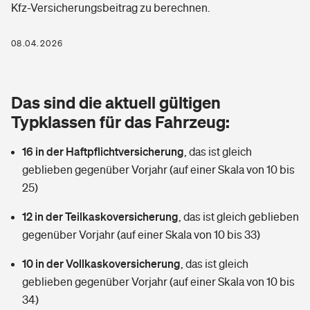
Kfz-Versicherungsbeitrag zu berechnen.
Berufshaftpflichtversicherung
Rechts­schutz­ver­si­che­rung
Photovoltaik
Private Krankenversicherung
08.04.2026
Zur Übersicht
Fahrradversicherung
Wärmepumpen versichern
Zahnzusatzversicherung
Unfallversicherung
Tools
Das sind die aktuell gültigen
Glasversicherung
Dread-Disease-Versicherung
Typklassen für das Fahrzeug:
Kinderunfall­ver­si­che­rung
Rentenrechner: Wie viel Geld bekomme ich im Alter?
Vermieterrrechtsschutz
Tierkrankenversicherung
16 in der Haftpflichtversicherung
,
das ist gleich
Kinderinvalidität
geblieben gegenüber Vorjahr (auf einer Skala von 10 bis
Wer versichert was: Jetzt Versicherer finden
Mietkautionsversicherung
Zur Übersicht
25)
Reiseversicherung
Sie haben Fragen?
Restkreditversicherung
12 in der Teilkaskoversicherung
,
das ist gleich geblieben
Tools
gegenüber Vorjahr (auf einer Skala von 10 bis 33)
Hundehalter-Haftpflicht
Zur Übersicht
10 in der Vollkaskoversicherung
,
das ist gleich
Pferdehalter-Haftpflicht
Wer versichert was: Jetzt Versicherer finden
geblieben gegenüber Vorjahr (auf einer Skala von 10 bis
Tools
34)
Handyversicherung