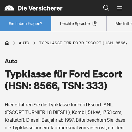
Typklassen: So ist Ihr Auto eingestuft
Wer versichert was: Jetzt Versicherer finden
Regionalklassen: So ist Ihre Region eingestuft
Sie haben Fragen?
Leichte Sprache
Mediath
Wer versichert was: Jetzt Versicherer finden
AUTO
TYPKLASSE FÜR FORD ESCORT (HSN: 8566, TS
Beruf
Auto
Typklasse für Ford Escort
Berufsunfähigkeitsversicherung
Wohnen
(HSN: 8566, TSN: 333)
Erwerbsunfähigkeitsversicherung
Wohngebäudeversicherung
Hier erfahren Sie die Typklasse für Ford Escort, ANL
Freizeit
Grundfähigkeitsversicherung
(ESCORT TURNIER 1.8 DIESEL), Kombi, 51 kW, 1753 ccm,
Hausratversicherung
Kraftstoff: Diesel, Baujahr ab 1997. Bitte beachten Sie, dass
Arbeitsrechtsschutz
Pri­vate Haft­pflicht­
die Typklasse nur ein Tarifmerkmal von vielen ist, um den
Gesundheit
Elementarversicherung