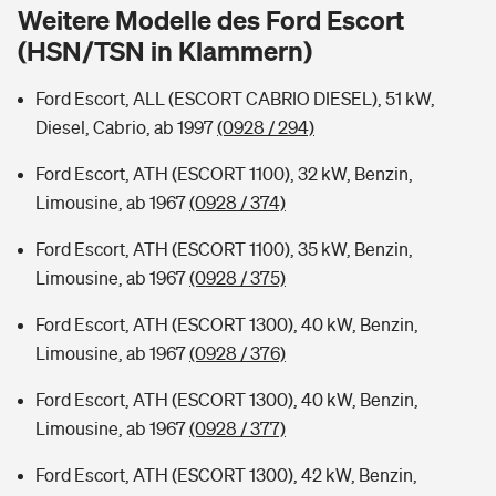
Sie haben Fragen?
Weitere Modelle des Ford Escort
(HSN/TSN in Klammern)
Hochwasser-Check: Wie gefährdet ist Ihr Haus?
Private Cyberversicherung
Rentenrechner: Wie viel Geld bekomme ich im Alter?
Ford Escort, ALL (ESCORT CABRIO DIESEL), 51 kW,
Wer versichert was: Jetzt Versicherer finden
Musikinstrumentenversicherung
Diesel, Cabrio, ab 1997
(0928 / 294)
Sie haben Fragen?
Zur Übersicht
Ford Escort, ATH (ESCORT 1100), 32 kW, Benzin,
Limousine, ab 1967
(0928 / 374)
Tools
Ford Escort, ATH (ESCORT 1100), 35 kW, Benzin,
Limousine, ab 1967
(0928 / 375)
Kinderunfall-Check: Mehr Sicherheit für deine Kids
Ford Escort, ATH (ESCORT 1300), 40 kW, Benzin,
Limousine, ab 1967
(0928 / 376)
Typklassen: So ist Ihr Auto eingestuft
Ford Escort, ATH (ESCORT 1300), 40 kW, Benzin,
Limousine, ab 1967
(0928 / 377)
Sie haben Fragen?
Ford Escort, ATH (ESCORT 1300), 42 kW, Benzin,