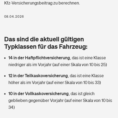
Kfz-Versicherungsbeitrag zu berechnen.
Berufshaftpflichtversicherung
Rechts­schutz­ver­si­che­rung
Photovoltaik
Private Krankenversicherung
08.04.2026
Zur Übersicht
Fahrradversicherung
Wärmepumpen versichern
Zahnzusatzversicherung
Unfallversicherung
Tools
Das sind die aktuell gültigen
Glasversicherung
Dread-Disease-Versicherung
Typklassen für das Fahrzeug:
Kinderunfall­ver­si­che­rung
Rentenrechner: Wie viel Geld bekomme ich im Alter?
Vermieterrrechtsschutz
Tierkrankenversicherung
14 in der Haftpflichtversicherung
,
das ist eine Klasse
Kinderinvalidität
niedriger als im Vorjahr (auf einer Skala von 10 bis 25)
Wer versichert was: Jetzt Versicherer finden
Mietkautionsversicherung
Zur Übersicht
12 in der Teilkaskoversicherung
,
das ist eine Klasse
Reiseversicherung
Sie haben Fragen?
Restkreditversicherung
höher als im Vorjahr (auf einer Skala von 10 bis 33)
Tools
Hundehalter-Haftpflicht
10 in der Vollkaskoversicherung
,
das ist gleich
Zur Übersicht
geblieben gegenüber Vorjahr (auf einer Skala von 10 bis
Pferdehalter-Haftpflicht
Wer versichert was: Jetzt Versicherer finden
34)
Tools
Handyversicherung