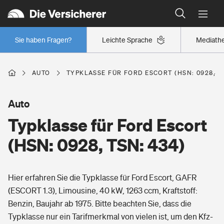
Typklassen: So ist Ihr Auto eingestuft
Wer versichert was: Jetzt Versicherer finden
Regionalklassen: So ist Ihre Region eingestuft
Sie haben Fragen?
Leichte Sprache
Mediath
Wer versichert was: Jetzt Versicherer finden
AUTO
TYPKLASSE FÜR FORD ESCORT (HSN: 0928, TS
Beruf
Auto
Typklasse für Ford Escort
Berufsunfähigkeitsversicherung
Wohnen
(HSN: 0928, TSN: 434)
Erwerbsunfähigkeitsversicherung
Wohngebäudeversicherung
Hier erfahren Sie die Typklasse für Ford Escort, GAFR
Freizeit
Grundfähigkeitsversicherung
(ESCORT 1.3), Limousine, 40 kW, 1263 ccm, Kraftstoff:
Hausratversicherung
Benzin, Baujahr ab 1975. Bitte beachten Sie, dass die
Arbeitsrechtsschutz
Pri­vate Haft­pflicht­
Typklasse nur ein Tarifmerkmal von vielen ist, um den Kfz-
Gesundheit
Elementarversicherung