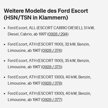
Sie haben Fragen?
Weitere Modelle des Ford Escort
Hochwasser-Check: Wie gefährdet ist Ihr Haus?
Private Cyberversicherung
Rentenrechner: Wie viel Geld bekomme ich im Alter?
(HSN/TSN in Klammern)
Wer versichert was: Jetzt Versicherer finden
Musikinstrumentenversicherung
Ford Escort, ALL (ESCORT CABRIO DIESEL), 51 kW,
Diesel, Cabrio, ab 1997
(0928 / 294)
Sie haben Fragen?
Zur Übersicht
Ford Escort, ATH (ESCORT 1100), 32 kW, Benzin,
Limousine, ab 1967
(0928 / 374)
Tools
Ford Escort, ATH (ESCORT 1100), 35 kW, Benzin,
Limousine, ab 1967
(0928 / 375)
Kinderunfall-Check: Mehr Sicherheit für deine Kids
Ford Escort, ATH (ESCORT 1300), 40 kW, Benzin,
Typklassen: So ist Ihr Auto eingestuft
Limousine, ab 1967
(0928 / 376)
Ford Escort, ATH (ESCORT 1300), 40 kW, Benzin,
Sie haben Fragen?
Limousine, ab 1967
(0928 / 377)