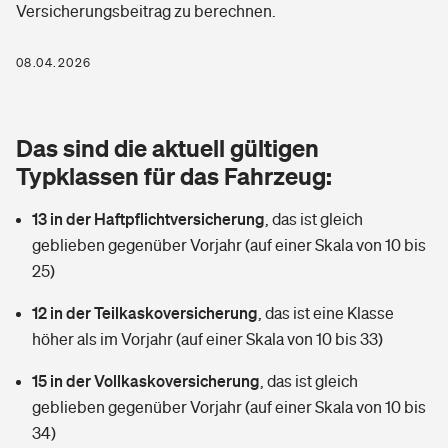
Versicherungsbeitrag zu berechnen.
Berufshaftpflichtversicherung
Rechts­schutz­ver­si­che­rung
Photovoltaik
Private Krankenversicherung
08.04.2026
Zur Übersicht
Fahrradversicherung
Wärmepumpen versichern
Zahnzusatzversicherung
Unfallversicherung
Tools
Das sind die aktuell gültigen
Glasversicherung
Dread-Disease-Versicherung
Typklassen für das Fahrzeug:
Kinderunfall­ver­si­che­rung
Rentenrechner: Wie viel Geld bekomme ich im Alter?
Vermieterrrechtsschutz
Tierkrankenversicherung
13 in der Haftpflichtversicherung
,
das ist gleich
Kinderinvalidität
geblieben gegenüber Vorjahr (auf einer Skala von 10 bis
Wer versichert was: Jetzt Versicherer finden
Mietkautionsversicherung
Zur Übersicht
25)
Reiseversicherung
Sie haben Fragen?
Restkreditversicherung
12 in der Teilkaskoversicherung
,
das ist eine Klasse
Tools
höher als im Vorjahr (auf einer Skala von 10 bis 33)
Hundehalter-Haftpflicht
Zur Übersicht
15 in der Vollkaskoversicherung
,
das ist gleich
Pferdehalter-Haftpflicht
Wer versichert was: Jetzt Versicherer finden
geblieben gegenüber Vorjahr (auf einer Skala von 10 bis
Tools
34)
Handyversicherung