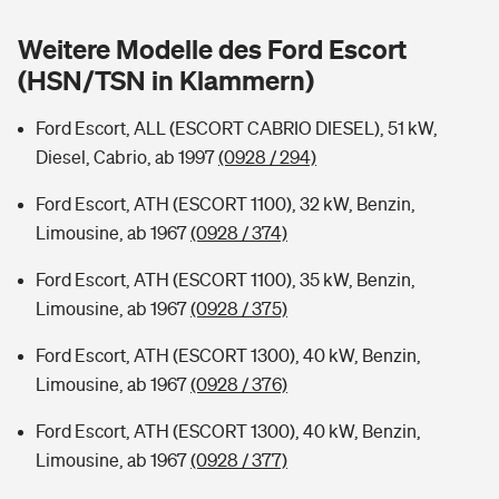
Sie haben Fragen?
Weitere Modelle des Ford Escort
Hochwasser-Check: Wie gefährdet ist Ihr Haus?
Private Cyberversicherung
Rentenrechner: Wie viel Geld bekomme ich im Alter?
(HSN/TSN in Klammern)
Wer versichert was: Jetzt Versicherer finden
Musikinstrumentenversicherung
Ford Escort, ALL (ESCORT CABRIO DIESEL), 51 kW,
Diesel, Cabrio, ab 1997
(0928 / 294)
Sie haben Fragen?
Zur Übersicht
Ford Escort, ATH (ESCORT 1100), 32 kW, Benzin,
Limousine, ab 1967
(0928 / 374)
Tools
Ford Escort, ATH (ESCORT 1100), 35 kW, Benzin,
Limousine, ab 1967
(0928 / 375)
Kinderunfall-Check: Mehr Sicherheit für deine Kids
Ford Escort, ATH (ESCORT 1300), 40 kW, Benzin,
Typklassen: So ist Ihr Auto eingestuft
Limousine, ab 1967
(0928 / 376)
Ford Escort, ATH (ESCORT 1300), 40 kW, Benzin,
Sie haben Fragen?
Limousine, ab 1967
(0928 / 377)