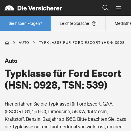
Typklassen: So ist Ihr Auto eingestuft
Wer versichert was: Jetzt Versicherer finden
Regionalklassen: So ist Ihre Region eingestuft
Sie haben Fragen?
Leichte Sprache
Mediath
Wer versichert was: Jetzt Versicherer finden
AUTO
TYPKLASSE FÜR FORD ESCORT (HSN: 0928, TS
Beruf
Auto
Typklasse für Ford Escort
Berufsunfähigkeitsversicherung
Wohnen
(HSN: 0928, TSN: 539)
Erwerbsunfähigkeitsversicherung
Wohngebäudeversicherung
Hier erfahren Sie die Typklasse für Ford Escort, GAA
Freizeit
Grundfähigkeitsversicherung
(ESCORT 81, 1,6 HC), Limousine, 58 kW, 1567 ccm,
Hausratversicherung
Kraftstoff: Benzin, Baujahr ab 1980. Bitte beachten Sie, dass
Arbeitsrechtsschutz
Pri­vate Haft­pflicht­
die Typklasse nur ein Tarifmerkmal von vielen ist, um den
Gesundheit
Elementarversicherung