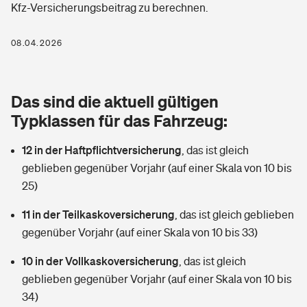
Kfz-Versicherungsbeitrag zu berechnen.
Berufshaftpflichtversicherung
Rechts­schutz­ver­si­che­rung
Photovoltaik
Private Krankenversicherung
08.04.2026
Zur Übersicht
Fahrradversicherung
Wärmepumpen versichern
Zahnzusatzversicherung
Unfallversicherung
Tools
Das sind die aktuell gültigen
Glasversicherung
Dread-Disease-Versicherung
Typklassen für das Fahrzeug:
Kinderunfall­ver­si­che­rung
Rentenrechner: Wie viel Geld bekomme ich im Alter?
Vermieterrrechtsschutz
Tierkrankenversicherung
12 in der Haftpflichtversicherung
,
das ist gleich
Kinderinvalidität
geblieben gegenüber Vorjahr (auf einer Skala von 10 bis
Wer versichert was: Jetzt Versicherer finden
Mietkautionsversicherung
Zur Übersicht
25)
Reiseversicherung
Sie haben Fragen?
Restkreditversicherung
11 in der Teilkaskoversicherung
,
das ist gleich geblieben
Tools
gegenüber Vorjahr (auf einer Skala von 10 bis 33)
Hundehalter-Haftpflicht
Zur Übersicht
10 in der Vollkaskoversicherung
,
das ist gleich
Pferdehalter-Haftpflicht
Wer versichert was: Jetzt Versicherer finden
geblieben gegenüber Vorjahr (auf einer Skala von 10 bis
Tools
34)
Handyversicherung