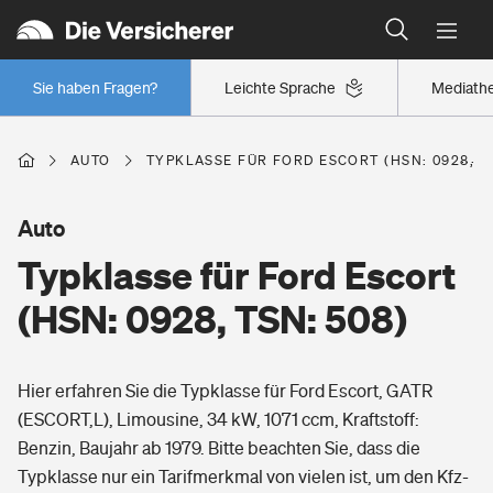
Typklassen: So ist Ihr Auto eingestuft
Wer versichert was: Jetzt Versicherer finden
Regionalklassen: So ist Ihre Region eingestuft
Sie haben Fragen?
Leichte Sprache
Mediath
Wer versichert was: Jetzt Versicherer finden
AUTO
TYPKLASSE FÜR FORD ESCORT (HSN: 0928, TS
Beruf
Auto
Typklasse für Ford Escort
Berufsunfähigkeitsversicherung
Wohnen
(HSN: 0928, TSN: 508)
Erwerbsunfähigkeitsversicherung
Wohngebäudeversicherung
Hier erfahren Sie die Typklasse für Ford Escort, GATR
Freizeit
Grundfähigkeitsversicherung
(ESCORT,L), Limousine, 34 kW, 1071 ccm, Kraftstoff:
Hausratversicherung
Benzin, Baujahr ab 1979. Bitte beachten Sie, dass die
Arbeitsrechtsschutz
Pri­vate Haft­pflicht­
Typklasse nur ein Tarifmerkmal von vielen ist, um den Kfz-
Gesundheit
Elementarversicherung