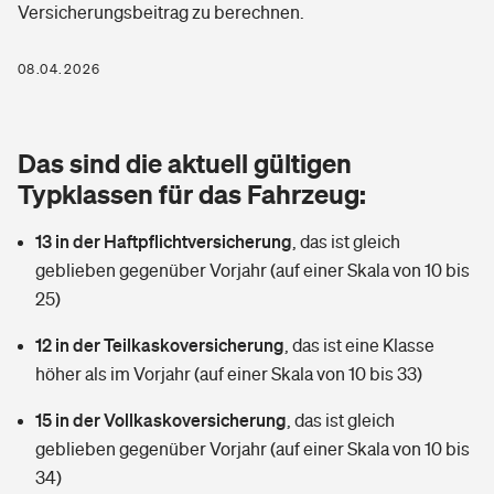
Versicherungsbeitrag zu berechnen.
Berufshaftpflichtversicherung
Rechts­schutz­ver­si­che­rung
Photovoltaik
Private Krankenversicherung
08.04.2026
Zur Übersicht
Fahrradversicherung
Wärmepumpen versichern
Zahnzusatzversicherung
Unfallversicherung
Tools
Das sind die aktuell gültigen
Glasversicherung
Dread-Disease-Versicherung
Typklassen für das Fahrzeug:
Kinderunfall­ver­si­che­rung
Rentenrechner: Wie viel Geld bekomme ich im Alter?
Vermieterrrechtsschutz
Tierkrankenversicherung
13 in der Haftpflichtversicherung
,
das ist gleich
Kinderinvalidität
geblieben gegenüber Vorjahr (auf einer Skala von 10 bis
Wer versichert was: Jetzt Versicherer finden
Mietkautionsversicherung
Zur Übersicht
25)
Reiseversicherung
Sie haben Fragen?
Restkreditversicherung
12 in der Teilkaskoversicherung
,
das ist eine Klasse
Tools
höher als im Vorjahr (auf einer Skala von 10 bis 33)
Hundehalter-Haftpflicht
Zur Übersicht
15 in der Vollkaskoversicherung
,
das ist gleich
Pferdehalter-Haftpflicht
Wer versichert was: Jetzt Versicherer finden
geblieben gegenüber Vorjahr (auf einer Skala von 10 bis
Tools
34)
Handyversicherung