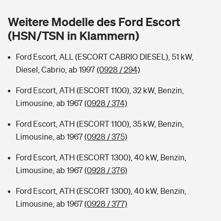
Sie haben Fragen?
Weitere Modelle des Ford Escort
Hochwasser-Check: Wie gefährdet ist Ihr Haus?
Private Cyberversicherung
Rentenrechner: Wie viel Geld bekomme ich im Alter?
(HSN/TSN in Klammern)
Wer versichert was: Jetzt Versicherer finden
Musikinstrumentenversicherung
Ford Escort, ALL (ESCORT CABRIO DIESEL), 51 kW,
Diesel, Cabrio, ab 1997
(0928 / 294)
Sie haben Fragen?
Zur Übersicht
Ford Escort, ATH (ESCORT 1100), 32 kW, Benzin,
Limousine, ab 1967
(0928 / 374)
Tools
Ford Escort, ATH (ESCORT 1100), 35 kW, Benzin,
Limousine, ab 1967
(0928 / 375)
Kinderunfall-Check: Mehr Sicherheit für deine Kids
Ford Escort, ATH (ESCORT 1300), 40 kW, Benzin,
Typklassen: So ist Ihr Auto eingestuft
Limousine, ab 1967
(0928 / 376)
Ford Escort, ATH (ESCORT 1300), 40 kW, Benzin,
Sie haben Fragen?
Limousine, ab 1967
(0928 / 377)