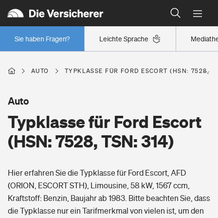
Typklassen: So ist Ihr Auto eingestuft
Wer versichert was: Jetzt Versicherer finden
Regionalklassen: So ist Ihre Region eingestuft
Sie haben Fragen?
Leichte Sprache
Mediath
Wer versichert was: Jetzt Versicherer finden
AUTO
TYPKLASSE FÜR FORD ESCORT (HSN: 7528, TS
Beruf
Auto
Typklasse für Ford Escort
Berufsunfähigkeitsversicherung
Wohnen
(HSN: 7528, TSN: 314)
Erwerbsunfähigkeitsversicherung
Wohngebäudeversicherung
Hier erfahren Sie die Typklasse für Ford Escort, AFD
Freizeit
Grundfähigkeitsversicherung
(ORION, ESCORT STH), Limousine, 58 kW, 1567 ccm,
Hausratversicherung
Kraftstoff: Benzin, Baujahr ab 1983. Bitte beachten Sie, dass
Arbeitsrechtsschutz
Pri­vate Haft­pflicht­
die Typklasse nur ein Tarifmerkmal von vielen ist, um den
Gesundheit
Elementarversicherung