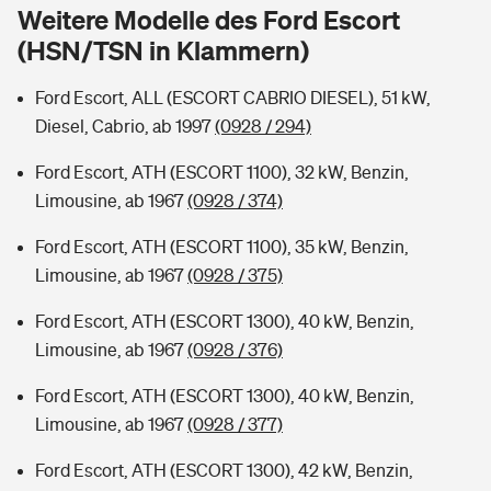
Sie haben Fragen?
Weitere Modelle des Ford Escort
(HSN/TSN in Klammern)
Hochwasser-Check: Wie gefährdet ist Ihr Haus?
Private Cyberversicherung
Rentenrechner: Wie viel Geld bekomme ich im Alter?
Ford Escort, ALL (ESCORT CABRIO DIESEL), 51 kW,
Wer versichert was: Jetzt Versicherer finden
Musikinstrumentenversicherung
Diesel, Cabrio, ab 1997
(0928 / 294)
Sie haben Fragen?
Zur Übersicht
Ford Escort, ATH (ESCORT 1100), 32 kW, Benzin,
Limousine, ab 1967
(0928 / 374)
Tools
Ford Escort, ATH (ESCORT 1100), 35 kW, Benzin,
Limousine, ab 1967
(0928 / 375)
Kinderunfall-Check: Mehr Sicherheit für deine Kids
Ford Escort, ATH (ESCORT 1300), 40 kW, Benzin,
Limousine, ab 1967
(0928 / 376)
Typklassen: So ist Ihr Auto eingestuft
Ford Escort, ATH (ESCORT 1300), 40 kW, Benzin,
Limousine, ab 1967
(0928 / 377)
Sie haben Fragen?
Ford Escort, ATH (ESCORT 1300), 42 kW, Benzin,