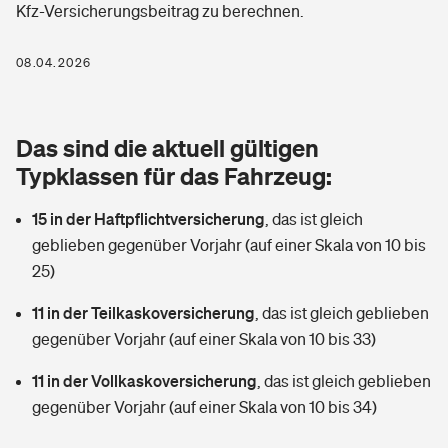
Kfz-Versicherungsbeitrag zu berechnen.
Berufshaftpflichtversicherung
Rechts­schutz­ver­si­che­rung
Photovoltaik
Private Krankenversicherung
08.04.2026
Zur Übersicht
Fahrradversicherung
Wärmepumpen versichern
Zahnzusatzversicherung
Unfallversicherung
Tools
Das sind die aktuell gültigen
Glasversicherung
Dread-Disease-Versicherung
Typklassen für das Fahrzeug:
Kinderunfall­ver­si­che­rung
Rentenrechner: Wie viel Geld bekomme ich im Alter?
Vermieterrrechtsschutz
Tierkrankenversicherung
15 in der Haftpflichtversicherung
,
das ist gleich
Kinderinvalidität
geblieben gegenüber Vorjahr (auf einer Skala von 10 bis
Wer versichert was: Jetzt Versicherer finden
Mietkautionsversicherung
Zur Übersicht
25)
Reiseversicherung
Sie haben Fragen?
Restkreditversicherung
11 in der Teilkaskoversicherung
,
das ist gleich geblieben
Tools
gegenüber Vorjahr (auf einer Skala von 10 bis 33)
Hundehalter-Haftpflicht
Zur Übersicht
11 in der Vollkaskoversicherung
,
das ist gleich geblieben
Pferdehalter-Haftpflicht
Wer versichert was: Jetzt Versicherer finden
gegenüber Vorjahr (auf einer Skala von 10 bis 34)
Tools
Handyversicherung