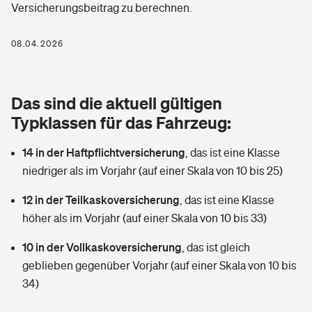
Versicherungsbeitrag zu berechnen.
Berufshaftpflichtversicherung
Rechts­schutz­ver­si­che­rung
Photovoltaik
Private Krankenversicherung
08.04.2026
Zur Übersicht
Fahrradversicherung
Wärmepumpen versichern
Zahnzusatzversicherung
Unfallversicherung
Tools
Das sind die aktuell gültigen
Glasversicherung
Dread-Disease-Versicherung
Typklassen für das Fahrzeug:
Kinderunfall­ver­si­che­rung
Rentenrechner: Wie viel Geld bekomme ich im Alter?
Vermieterrrechtsschutz
Tierkrankenversicherung
14 in der Haftpflichtversicherung
,
das ist eine Klasse
Kinderinvalidität
niedriger als im Vorjahr (auf einer Skala von 10 bis 25)
Wer versichert was: Jetzt Versicherer finden
Mietkautionsversicherung
Zur Übersicht
12 in der Teilkaskoversicherung
,
das ist eine Klasse
Reiseversicherung
Sie haben Fragen?
Restkreditversicherung
höher als im Vorjahr (auf einer Skala von 10 bis 33)
Tools
Hundehalter-Haftpflicht
10 in der Vollkaskoversicherung
,
das ist gleich
Zur Übersicht
geblieben gegenüber Vorjahr (auf einer Skala von 10 bis
Pferdehalter-Haftpflicht
Wer versichert was: Jetzt Versicherer finden
34)
Tools
Handyversicherung