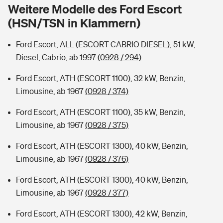
Sie haben Fragen?
Weitere Modelle des Ford Escort
(HSN/TSN in Klammern)
Hochwasser-Check: Wie gefährdet ist Ihr Haus?
Private Cyberversicherung
Rentenrechner: Wie viel Geld bekomme ich im Alter?
Ford Escort, ALL (ESCORT CABRIO DIESEL), 51 kW,
Wer versichert was: Jetzt Versicherer finden
Musikinstrumentenversicherung
Diesel, Cabrio, ab 1997
(0928 / 294)
Sie haben Fragen?
Zur Übersicht
Ford Escort, ATH (ESCORT 1100), 32 kW, Benzin,
Limousine, ab 1967
(0928 / 374)
Tools
Ford Escort, ATH (ESCORT 1100), 35 kW, Benzin,
Limousine, ab 1967
(0928 / 375)
Kinderunfall-Check: Mehr Sicherheit für deine Kids
Ford Escort, ATH (ESCORT 1300), 40 kW, Benzin,
Limousine, ab 1967
(0928 / 376)
Typklassen: So ist Ihr Auto eingestuft
Ford Escort, ATH (ESCORT 1300), 40 kW, Benzin,
Limousine, ab 1967
(0928 / 377)
Sie haben Fragen?
Ford Escort, ATH (ESCORT 1300), 42 kW, Benzin,