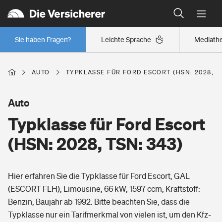
Typklassen: So ist Ihr Auto eingestuft
Wer versichert was: Jetzt Versicherer finden
Regionalklassen: So ist Ihre Region eingestuft
Sie haben Fragen?
Leichte Sprache
Mediath
Wer versichert was: Jetzt Versicherer finden
AUTO
TYPKLASSE FÜR FORD ESCORT (HSN: 2028, TS
Beruf
Auto
Typklasse für Ford Escort
Berufsunfähigkeitsversicherung
Wohnen
(HSN: 2028, TSN: 343)
Erwerbsunfähigkeitsversicherung
Wohngebäudeversicherung
Hier erfahren Sie die Typklasse für Ford Escort, GAL
Freizeit
Grundfähigkeitsversicherung
(ESCORT FLH), Limousine, 66 kW, 1597 ccm, Kraftstoff:
Hausratversicherung
Benzin, Baujahr ab 1992. Bitte beachten Sie, dass die
Arbeitsrechtsschutz
Pri­vate Haft­pflicht­
Typklasse nur ein Tarifmerkmal von vielen ist, um den Kfz-
Gesundheit
Elementarversicherung