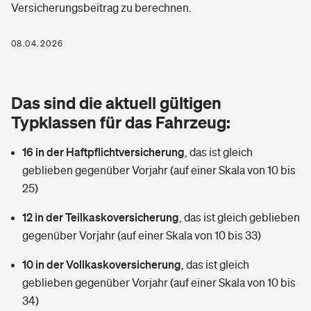
Versicherungsbeitrag zu berechnen.
Berufshaftpflichtversicherung
Rechts­schutz­ver­si­che­rung
Photovoltaik
Private Krankenversicherung
08.04.2026
Zur Übersicht
Fahrradversicherung
Wärmepumpen versichern
Zahnzusatzversicherung
Unfallversicherung
Tools
Das sind die aktuell gültigen
Glasversicherung
Dread-Disease-Versicherung
Typklassen für das Fahrzeug:
Kinderunfall­ver­si­che­rung
Rentenrechner: Wie viel Geld bekomme ich im Alter?
Vermieterrrechtsschutz
Tierkrankenversicherung
16 in der Haftpflichtversicherung
,
das ist gleich
Kinderinvalidität
geblieben gegenüber Vorjahr (auf einer Skala von 10 bis
Wer versichert was: Jetzt Versicherer finden
Mietkautionsversicherung
Zur Übersicht
25)
Reiseversicherung
Sie haben Fragen?
Restkreditversicherung
12 in der Teilkaskoversicherung
,
das ist gleich geblieben
Tools
gegenüber Vorjahr (auf einer Skala von 10 bis 33)
Hundehalter-Haftpflicht
Zur Übersicht
10 in der Vollkaskoversicherung
,
das ist gleich
Pferdehalter-Haftpflicht
Wer versichert was: Jetzt Versicherer finden
geblieben gegenüber Vorjahr (auf einer Skala von 10 bis
Tools
34)
Handyversicherung