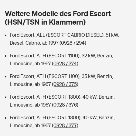
Sie haben Fragen?
Weitere Modelle des Ford Escort
Hochwasser-Check: Wie gefährdet ist Ihr Haus?
Private Cyberversicherung
Rentenrechner: Wie viel Geld bekomme ich im Alter?
(HSN/TSN in Klammern)
Wer versichert was: Jetzt Versicherer finden
Musikinstrumentenversicherung
Ford Escort, ALL (ESCORT CABRIO DIESEL), 51 kW,
Diesel, Cabrio, ab 1997
(0928 / 294)
Sie haben Fragen?
Zur Übersicht
Ford Escort, ATH (ESCORT 1100), 32 kW, Benzin,
Limousine, ab 1967
(0928 / 374)
Tools
Ford Escort, ATH (ESCORT 1100), 35 kW, Benzin,
Limousine, ab 1967
(0928 / 375)
Kinderunfall-Check: Mehr Sicherheit für deine Kids
Ford Escort, ATH (ESCORT 1300), 40 kW, Benzin,
Typklassen: So ist Ihr Auto eingestuft
Limousine, ab 1967
(0928 / 376)
Ford Escort, ATH (ESCORT 1300), 40 kW, Benzin,
Sie haben Fragen?
Limousine, ab 1967
(0928 / 377)