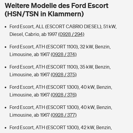
Sie haben Fragen?
Weitere Modelle des Ford Escort
(HSN/TSN in Klammern)
Hochwasser-Check: Wie gefährdet ist Ihr Haus?
Private Cyberversicherung
Rentenrechner: Wie viel Geld bekomme ich im Alter?
Ford Escort, ALL (ESCORT CABRIO DIESEL), 51 kW,
Wer versichert was: Jetzt Versicherer finden
Musikinstrumentenversicherung
Diesel, Cabrio, ab 1997
(0928 / 294)
Sie haben Fragen?
Zur Übersicht
Ford Escort, ATH (ESCORT 1100), 32 kW, Benzin,
Limousine, ab 1967
(0928 / 374)
Tools
Ford Escort, ATH (ESCORT 1100), 35 kW, Benzin,
Limousine, ab 1967
(0928 / 375)
Kinderunfall-Check: Mehr Sicherheit für deine Kids
Ford Escort, ATH (ESCORT 1300), 40 kW, Benzin,
Limousine, ab 1967
(0928 / 376)
Typklassen: So ist Ihr Auto eingestuft
Ford Escort, ATH (ESCORT 1300), 40 kW, Benzin,
Limousine, ab 1967
(0928 / 377)
Sie haben Fragen?
Ford Escort, ATH (ESCORT 1300), 42 kW, Benzin,