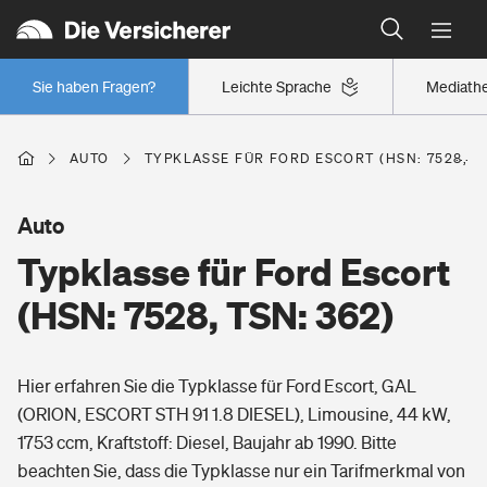
Typklassen: So ist Ihr Auto eingestuft
Wer versichert was: Jetzt Versicherer finden
Regionalklassen: So ist Ihre Region eingestuft
Sie haben Fragen?
Leichte Sprache
Mediath
Wer versichert was: Jetzt Versicherer finden
AUTO
TYPKLASSE FÜR FORD ESCORT (HSN: 7528, TS
Beruf
Auto
Typklasse für Ford Escort
Berufsunfähigkeitsversicherung
Wohnen
(HSN: 7528, TSN: 362)
Erwerbsunfähigkeitsversicherung
Wohngebäudeversicherung
Hier erfahren Sie die Typklasse für Ford Escort, GAL
Freizeit
Grundfähigkeitsversicherung
(ORION, ESCORT STH 91 1.8 DIESEL), Limousine, 44 kW,
Hausratversicherung
1753 ccm, Kraftstoff: Diesel, Baujahr ab 1990. Bitte
Arbeitsrechtsschutz
Pri­vate Haft­pflicht­
beachten Sie, dass die Typklasse nur ein Tarifmerkmal von
Gesundheit
Elementarversicherung