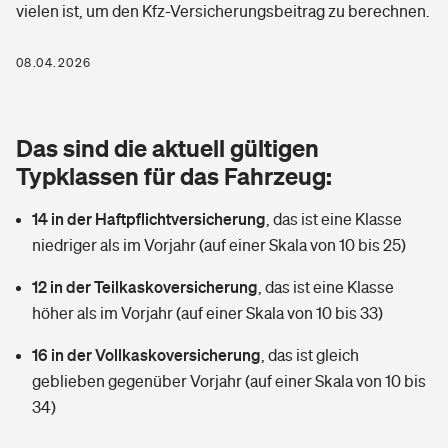
vielen ist, um den Kfz-Versicherungsbeitrag zu berechnen.
Berufshaftpflichtversicherung
Rechts­schutz­ver­si­che­rung
Photovoltaik
Private Krankenversicherung
08.04.2026
Zur Übersicht
Fahrradversicherung
Wärmepumpen versichern
Zahnzusatzversicherung
Unfallversicherung
Tools
Das sind die aktuell gültigen
Glasversicherung
Dread-Disease-Versicherung
Typklassen für das Fahrzeug:
Kinderunfall­ver­si­che­rung
Rentenrechner: Wie viel Geld bekomme ich im Alter?
Vermieterrrechtsschutz
Tierkrankenversicherung
14 in der Haftpflichtversicherung
,
das ist eine Klasse
Kinderinvalidität
niedriger als im Vorjahr (auf einer Skala von 10 bis 25)
Wer versichert was: Jetzt Versicherer finden
Mietkautionsversicherung
Zur Übersicht
12 in der Teilkaskoversicherung
,
das ist eine Klasse
Reiseversicherung
Sie haben Fragen?
Restkreditversicherung
höher als im Vorjahr (auf einer Skala von 10 bis 33)
Tools
Hundehalter-Haftpflicht
16 in der Vollkaskoversicherung
,
das ist gleich
Zur Übersicht
geblieben gegenüber Vorjahr (auf einer Skala von 10 bis
Pferdehalter-Haftpflicht
Wer versichert was: Jetzt Versicherer finden
34)
Tools
Handyversicherung