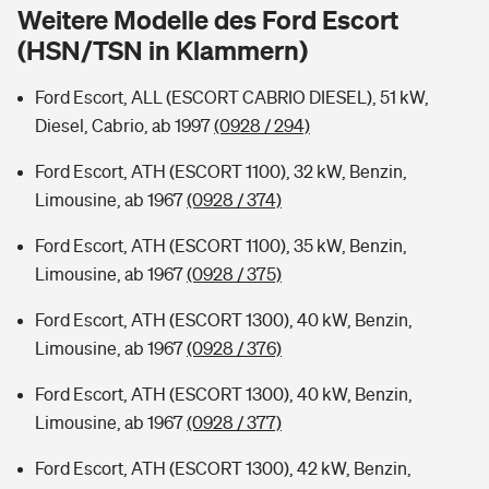
Sie haben Fragen?
Weitere Modelle des Ford Escort
(HSN/TSN in Klammern)
Hochwasser-Check: Wie gefährdet ist Ihr Haus?
Private Cyberversicherung
Rentenrechner: Wie viel Geld bekomme ich im Alter?
Ford Escort, ALL (ESCORT CABRIO DIESEL), 51 kW,
Wer versichert was: Jetzt Versicherer finden
Musikinstrumentenversicherung
Diesel, Cabrio, ab 1997
(0928 / 294)
Sie haben Fragen?
Zur Übersicht
Ford Escort, ATH (ESCORT 1100), 32 kW, Benzin,
Limousine, ab 1967
(0928 / 374)
Tools
Ford Escort, ATH (ESCORT 1100), 35 kW, Benzin,
Limousine, ab 1967
(0928 / 375)
Kinderunfall-Check: Mehr Sicherheit für deine Kids
Ford Escort, ATH (ESCORT 1300), 40 kW, Benzin,
Limousine, ab 1967
(0928 / 376)
Typklassen: So ist Ihr Auto eingestuft
Ford Escort, ATH (ESCORT 1300), 40 kW, Benzin,
Limousine, ab 1967
(0928 / 377)
Sie haben Fragen?
Ford Escort, ATH (ESCORT 1300), 42 kW, Benzin,