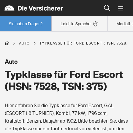
Typklassen: So ist Ihr Auto eingestuft
Wer versichert was: Jetzt Versicherer finden
Regionalklassen: So ist Ihre Region eingestuft
Sie haben Fragen?
Leichte Sprache
Mediath
Wer versichert was: Jetzt Versicherer finden
AUTO
TYPKLASSE FÜR FORD ESCORT (HSN: 7528, TS
Beruf
Auto
Typklasse für Ford Escort
Berufsunfähigkeitsversicherung
Wohnen
(HSN: 7528, TSN: 375)
Erwerbsunfähigkeitsversicherung
Wohngebäudeversicherung
Hier erfahren Sie die Typklasse für Ford Escort, GAL
Freizeit
Grundfähigkeitsversicherung
(ESCORT 1.8 TURNIER), Kombi, 77 kW, 1796 ccm,
Hausratversicherung
Kraftstoff: Benzin, Baujahr ab 1992. Bitte beachten Sie, dass
Arbeitsrechtsschutz
Pri­vate Haft­pflicht­
die Typklasse nur ein Tarifmerkmal von vielen ist, um den
Gesundheit
Elementarversicherung