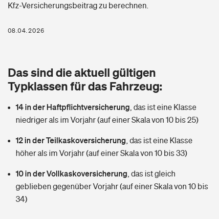
Kfz-Versicherungsbeitrag zu berechnen.
Berufshaftpflichtversicherung
Rechts­schutz­ver­si­che­rung
Photovoltaik
Private Krankenversicherung
08.04.2026
Zur Übersicht
Fahrradversicherung
Wärmepumpen versichern
Zahnzusatzversicherung
Unfallversicherung
Tools
Das sind die aktuell gültigen
Glasversicherung
Dread-Disease-Versicherung
Typklassen für das Fahrzeug:
Kinderunfall­ver­si­che­rung
Rentenrechner: Wie viel Geld bekomme ich im Alter?
Vermieterrrechtsschutz
Tierkrankenversicherung
14 in der Haftpflichtversicherung
,
das ist eine Klasse
Kinderinvalidität
niedriger als im Vorjahr (auf einer Skala von 10 bis 25)
Wer versichert was: Jetzt Versicherer finden
Mietkautionsversicherung
Zur Übersicht
12 in der Teilkaskoversicherung
,
das ist eine Klasse
Reiseversicherung
Sie haben Fragen?
Restkreditversicherung
höher als im Vorjahr (auf einer Skala von 10 bis 33)
Tools
Hundehalter-Haftpflicht
10 in der Vollkaskoversicherung
,
das ist gleich
Zur Übersicht
geblieben gegenüber Vorjahr (auf einer Skala von 10 bis
Pferdehalter-Haftpflicht
Wer versichert was: Jetzt Versicherer finden
34)
Tools
Handyversicherung