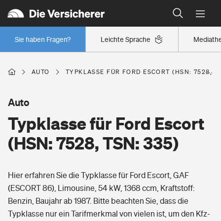
Typklassen: So ist Ihr Auto eingestuft
Wer versichert was: Jetzt Versicherer finden
Regionalklassen: So ist Ihre Region eingestuft
Sie haben Fragen?
Leichte Sprache
Mediath
Wer versichert was: Jetzt Versicherer finden
AUTO
TYPKLASSE FÜR FORD ESCORT (HSN: 7528, TS
Beruf
Auto
Typklasse für Ford Escort
Berufsunfähigkeitsversicherung
Wohnen
(HSN: 7528, TSN: 335)
Erwerbsunfähigkeitsversicherung
Wohngebäudeversicherung
Hier erfahren Sie die Typklasse für Ford Escort, GAF
Freizeit
Grundfähigkeitsversicherung
(ESCORT 86), Limousine, 54 kW, 1368 ccm, Kraftstoff:
Hausratversicherung
Benzin, Baujahr ab 1987. Bitte beachten Sie, dass die
Arbeitsrechtsschutz
Pri­vate Haft­pflicht­
Typklasse nur ein Tarifmerkmal von vielen ist, um den Kfz-
Gesundheit
Elementarversicherung