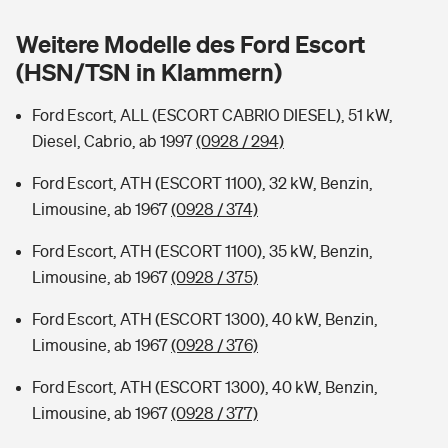
Sie haben Fragen?
Weitere Modelle des Ford Escort
Hochwasser-Check: Wie gefährdet ist Ihr Haus?
Private Cyberversicherung
Rentenrechner: Wie viel Geld bekomme ich im Alter?
(HSN/TSN in Klammern)
Wer versichert was: Jetzt Versicherer finden
Musikinstrumentenversicherung
Ford Escort, ALL (ESCORT CABRIO DIESEL), 51 kW,
Diesel, Cabrio, ab 1997
(0928 / 294)
Sie haben Fragen?
Zur Übersicht
Ford Escort, ATH (ESCORT 1100), 32 kW, Benzin,
Limousine, ab 1967
(0928 / 374)
Tools
Ford Escort, ATH (ESCORT 1100), 35 kW, Benzin,
Limousine, ab 1967
(0928 / 375)
Kinderunfall-Check: Mehr Sicherheit für deine Kids
Ford Escort, ATH (ESCORT 1300), 40 kW, Benzin,
Typklassen: So ist Ihr Auto eingestuft
Limousine, ab 1967
(0928 / 376)
Ford Escort, ATH (ESCORT 1300), 40 kW, Benzin,
Sie haben Fragen?
Limousine, ab 1967
(0928 / 377)