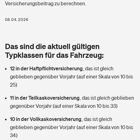
Versicherungsbeitrag zu berechnen.
Berufshaftpflichtversicherung
Rechts­schutz­ver­si­che­rung
Photovoltaik
Private Krankenversicherung
08.04.2026
Zur Übersicht
Fahrradversicherung
Wärmepumpen versichern
Zahnzusatzversicherung
Unfallversicherung
Tools
Das sind die aktuell gültigen
Glasversicherung
Dread-Disease-Versicherung
Typklassen für das Fahrzeug:
Kinderunfall­ver­si­che­rung
Rentenrechner: Wie viel Geld bekomme ich im Alter?
Vermieterrrechtsschutz
Tierkrankenversicherung
12 in der Haftpflichtversicherung
,
das ist gleich
Kinderinvalidität
geblieben gegenüber Vorjahr (auf einer Skala von 10 bis
Wer versichert was: Jetzt Versicherer finden
Mietkautionsversicherung
Zur Übersicht
25)
Reiseversicherung
Sie haben Fragen?
Restkreditversicherung
11 in der Teilkaskoversicherung
,
das ist gleich geblieben
Tools
gegenüber Vorjahr (auf einer Skala von 10 bis 33)
Hundehalter-Haftpflicht
Zur Übersicht
10 in der Vollkaskoversicherung
,
das ist gleich
Pferdehalter-Haftpflicht
Wer versichert was: Jetzt Versicherer finden
geblieben gegenüber Vorjahr (auf einer Skala von 10 bis
Tools
34)
Handyversicherung