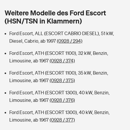
Sie haben Fragen?
Weitere Modelle des Ford Escort
Hochwasser-Check: Wie gefährdet ist Ihr Haus?
Private Cyberversicherung
Rentenrechner: Wie viel Geld bekomme ich im Alter?
(HSN/TSN in Klammern)
Wer versichert was: Jetzt Versicherer finden
Musikinstrumentenversicherung
Ford Escort, ALL (ESCORT CABRIO DIESEL), 51 kW,
Diesel, Cabrio, ab 1997
(0928 / 294)
Sie haben Fragen?
Zur Übersicht
Ford Escort, ATH (ESCORT 1100), 32 kW, Benzin,
Limousine, ab 1967
(0928 / 374)
Tools
Ford Escort, ATH (ESCORT 1100), 35 kW, Benzin,
Limousine, ab 1967
(0928 / 375)
Kinderunfall-Check: Mehr Sicherheit für deine Kids
Ford Escort, ATH (ESCORT 1300), 40 kW, Benzin,
Typklassen: So ist Ihr Auto eingestuft
Limousine, ab 1967
(0928 / 376)
Ford Escort, ATH (ESCORT 1300), 40 kW, Benzin,
Sie haben Fragen?
Limousine, ab 1967
(0928 / 377)