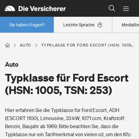
Typklassen: So ist Ihr Auto eingestuft
Wer versichert was: Jetzt Versicherer finden
Regionalklassen: So ist Ihre Region eingestuft
Sie haben Fragen?
Leichte Sprache
Mediath
Wer versichert was: Jetzt Versicherer finden
AUTO
TYPKLASSE FÜR FORD ESCORT (HSN: 1005, TS
Beruf
Auto
Typklasse für Ford Escort
Berufsunfähigkeitsversicherung
Wohnen
(HSN: 1005, TSN: 253)
Erwerbsunfähigkeitsversicherung
Wohngebäudeversicherung
Hier erfahren Sie die Typklasse für Ford Escort, ADH
Freizeit
Grundfähigkeitsversicherung
(ESCORT 1100), Limousine, 33 kW, 1071 ccm, Kraftstoff:
Hausratversicherung
Benzin, Baujahr ab 1969. Bitte beachten Sie, dass die
Arbeitsrechtsschutz
Pri­vate Haft­pflicht­
Typklasse nur ein Tarifmerkmal von vielen ist, um den Kfz-
Gesundheit
Elementarversicherung