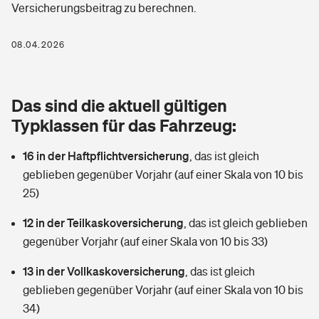
Versicherungsbeitrag zu berechnen.
Berufshaftpflichtversicherung
Rechts­schutz­ver­si­che­rung
Photovoltaik
Private Krankenversicherung
08.04.2026
Zur Übersicht
Fahrradversicherung
Wärmepumpen versichern
Zahnzusatzversicherung
Unfallversicherung
Tools
Das sind die aktuell gültigen
Glasversicherung
Dread-Disease-Versicherung
Typklassen für das Fahrzeug:
Kinderunfall­ver­si­che­rung
Rentenrechner: Wie viel Geld bekomme ich im Alter?
Vermieterrrechtsschutz
Tierkrankenversicherung
16 in der Haftpflichtversicherung
,
das ist gleich
Kinderinvalidität
geblieben gegenüber Vorjahr (auf einer Skala von 10 bis
Wer versichert was: Jetzt Versicherer finden
Mietkautionsversicherung
Zur Übersicht
25)
Reiseversicherung
Sie haben Fragen?
Restkreditversicherung
12 in der Teilkaskoversicherung
,
das ist gleich geblieben
Tools
gegenüber Vorjahr (auf einer Skala von 10 bis 33)
Hundehalter-Haftpflicht
Zur Übersicht
13 in der Vollkaskoversicherung
,
das ist gleich
Pferdehalter-Haftpflicht
Wer versichert was: Jetzt Versicherer finden
geblieben gegenüber Vorjahr (auf einer Skala von 10 bis
Tools
34)
Handyversicherung