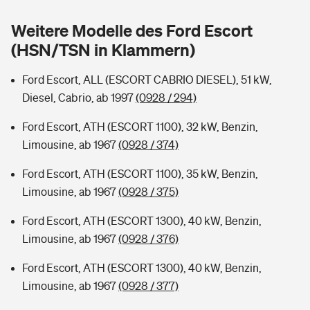
Sie haben Fragen?
Weitere Modelle des Ford Escort
Hochwasser-Check: Wie gefährdet ist Ihr Haus?
Private Cyberversicherung
Rentenrechner: Wie viel Geld bekomme ich im Alter?
(HSN/TSN in Klammern)
Wer versichert was: Jetzt Versicherer finden
Musikinstrumentenversicherung
Ford Escort, ALL (ESCORT CABRIO DIESEL), 51 kW,
Diesel, Cabrio, ab 1997
(0928 / 294)
Sie haben Fragen?
Zur Übersicht
Ford Escort, ATH (ESCORT 1100), 32 kW, Benzin,
Limousine, ab 1967
(0928 / 374)
Tools
Ford Escort, ATH (ESCORT 1100), 35 kW, Benzin,
Limousine, ab 1967
(0928 / 375)
Kinderunfall-Check: Mehr Sicherheit für deine Kids
Ford Escort, ATH (ESCORT 1300), 40 kW, Benzin,
Typklassen: So ist Ihr Auto eingestuft
Limousine, ab 1967
(0928 / 376)
Ford Escort, ATH (ESCORT 1300), 40 kW, Benzin,
Sie haben Fragen?
Limousine, ab 1967
(0928 / 377)