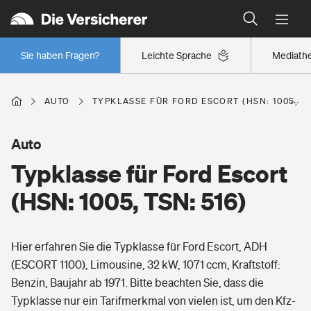
Typklassen: So ist Ihr Auto eingestuft
Wer versichert was: Jetzt Versicherer finden
Regionalklassen: So ist Ihre Region eingestuft
Sie haben Fragen?
Leichte Sprache
Mediath
Wer versichert was: Jetzt Versicherer finden
AUTO
TYPKLASSE FÜR FORD ESCORT (HSN: 1005, TS
Beruf
Auto
Typklasse für Ford Escort
Berufsunfähigkeitsversicherung
Wohnen
(HSN: 1005, TSN: 516)
Erwerbsunfähigkeitsversicherung
Wohngebäudeversicherung
Hier erfahren Sie die Typklasse für Ford Escort, ADH
Freizeit
Grundfähigkeitsversicherung
(ESCORT 1100), Limousine, 32 kW, 1071 ccm, Kraftstoff:
Hausratversicherung
Benzin, Baujahr ab 1971. Bitte beachten Sie, dass die
Arbeitsrechtsschutz
Pri­vate Haft­pflicht­
Typklasse nur ein Tarifmerkmal von vielen ist, um den Kfz-
Gesundheit
Elementarversicherung