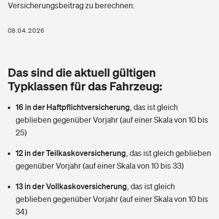
Versicherungsbeitrag zu berechnen.
Berufshaftpflichtversicherung
Rechts­schutz­ver­si­che­rung
Photovoltaik
Private Krankenversicherung
08.04.2026
Zur Übersicht
Fahrradversicherung
Wärmepumpen versichern
Zahnzusatzversicherung
Unfallversicherung
Tools
Das sind die aktuell gültigen
Glasversicherung
Dread-Disease-Versicherung
Typklassen für das Fahrzeug:
Kinderunfall­ver­si­che­rung
Rentenrechner: Wie viel Geld bekomme ich im Alter?
Vermieterrrechtsschutz
Tierkrankenversicherung
16 in der Haftpflichtversicherung
,
das ist gleich
Kinderinvalidität
geblieben gegenüber Vorjahr (auf einer Skala von 10 bis
Wer versichert was: Jetzt Versicherer finden
Mietkautionsversicherung
Zur Übersicht
25)
Reiseversicherung
Sie haben Fragen?
Restkreditversicherung
12 in der Teilkaskoversicherung
,
das ist gleich geblieben
Tools
gegenüber Vorjahr (auf einer Skala von 10 bis 33)
Hundehalter-Haftpflicht
Zur Übersicht
13 in der Vollkaskoversicherung
,
das ist gleich
Pferdehalter-Haftpflicht
Wer versichert was: Jetzt Versicherer finden
geblieben gegenüber Vorjahr (auf einer Skala von 10 bis
Tools
34)
Handyversicherung