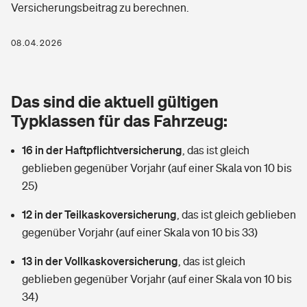
Versicherungsbeitrag zu berechnen.
Berufshaftpflichtversicherung
Rechts­schutz­ver­si­che­rung
Photovoltaik
Private Krankenversicherung
08.04.2026
Zur Übersicht
Fahrradversicherung
Wärmepumpen versichern
Zahnzusatzversicherung
Unfallversicherung
Tools
Das sind die aktuell gültigen
Glasversicherung
Dread-Disease-Versicherung
Typklassen für das Fahrzeug:
Kinderunfall­ver­si­che­rung
Rentenrechner: Wie viel Geld bekomme ich im Alter?
Vermieterrrechtsschutz
Tierkrankenversicherung
16 in der Haftpflichtversicherung
,
das ist gleich
Kinderinvalidität
geblieben gegenüber Vorjahr (auf einer Skala von 10 bis
Wer versichert was: Jetzt Versicherer finden
Mietkautionsversicherung
Zur Übersicht
25)
Reiseversicherung
Sie haben Fragen?
Restkreditversicherung
12 in der Teilkaskoversicherung
,
das ist gleich geblieben
Tools
gegenüber Vorjahr (auf einer Skala von 10 bis 33)
Hundehalter-Haftpflicht
Zur Übersicht
13 in der Vollkaskoversicherung
,
das ist gleich
Pferdehalter-Haftpflicht
Wer versichert was: Jetzt Versicherer finden
geblieben gegenüber Vorjahr (auf einer Skala von 10 bis
Tools
34)
Handyversicherung