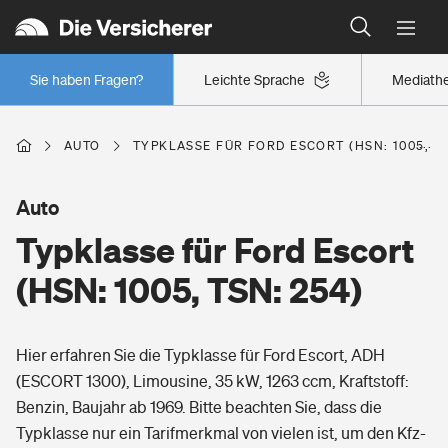
Typklassen: So ist Ihr Auto eingestuft
Wer versichert was: Jetzt Versicherer finden
Regionalklassen: So ist Ihre Region eingestuft
Sie haben Fragen?
Leichte Sprache
Mediath
Wer versichert was: Jetzt Versicherer finden
AUTO
TYPKLASSE FÜR FORD ESCORT (HSN: 1005, TS
Beruf
Auto
Typklasse für Ford Escort
Berufsunfähigkeitsversicherung
Wohnen
(HSN: 1005, TSN: 254)
Erwerbsunfähigkeitsversicherung
Wohngebäudeversicherung
Hier erfahren Sie die Typklasse für Ford Escort, ADH
Freizeit
Grundfähigkeitsversicherung
(ESCORT 1300), Limousine, 35 kW, 1263 ccm, Kraftstoff:
Hausratversicherung
Benzin, Baujahr ab 1969. Bitte beachten Sie, dass die
Arbeitsrechtsschutz
Pri­vate Haft­pflicht­
Typklasse nur ein Tarifmerkmal von vielen ist, um den Kfz-
Gesundheit
Elementarversicherung