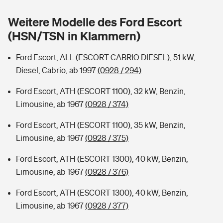
Sie haben Fragen?
Weitere Modelle des Ford Escort
Hochwasser-Check: Wie gefährdet ist Ihr Haus?
Private Cyberversicherung
Rentenrechner: Wie viel Geld bekomme ich im Alter?
(HSN/TSN in Klammern)
Wer versichert was: Jetzt Versicherer finden
Musikinstrumentenversicherung
Ford Escort, ALL (ESCORT CABRIO DIESEL), 51 kW,
Diesel, Cabrio, ab 1997
(0928 / 294)
Sie haben Fragen?
Zur Übersicht
Ford Escort, ATH (ESCORT 1100), 32 kW, Benzin,
Limousine, ab 1967
(0928 / 374)
Tools
Ford Escort, ATH (ESCORT 1100), 35 kW, Benzin,
Limousine, ab 1967
(0928 / 375)
Kinderunfall-Check: Mehr Sicherheit für deine Kids
Ford Escort, ATH (ESCORT 1300), 40 kW, Benzin,
Typklassen: So ist Ihr Auto eingestuft
Limousine, ab 1967
(0928 / 376)
Ford Escort, ATH (ESCORT 1300), 40 kW, Benzin,
Sie haben Fragen?
Limousine, ab 1967
(0928 / 377)