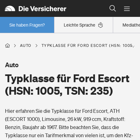
Typklassen: So ist Ihr Auto eingestuft
Wer versichert was: Jetzt Versicherer finden
Regionalklassen: So ist Ihre Region eingestuft
Sie haben Fragen?
Leichte Sprache
Mediath
Wer versichert was: Jetzt Versicherer finden
AUTO
TYPKLASSE FÜR FORD ESCORT (HSN: 1005, TS
Beruf
Auto
Typklasse für Ford Escort
Berufsunfähigkeitsversicherung
Wohnen
(HSN: 1005, TSN: 235)
Erwerbsunfähigkeitsversicherung
Wohngebäudeversicherung
Hier erfahren Sie die Typklasse für Ford Escort, ATH
Freizeit
Grundfähigkeitsversicherung
(ESCORT 1000), Limousine, 26 kW, 919 ccm, Kraftstoff:
Hausratversicherung
Benzin, Baujahr ab 1967. Bitte beachten Sie, dass die
Arbeitsrechtsschutz
Pri­vate Haft­pflicht­
Typklasse nur ein Tarifmerkmal von vielen ist, um den Kfz-
Gesundheit
Elementarversicherung