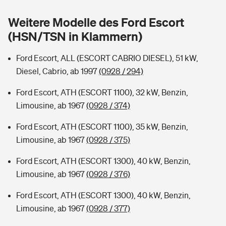
Sie haben Fragen?
Weitere Modelle des Ford Escort
Hochwasser-Check: Wie gefährdet ist Ihr Haus?
Private Cyberversicherung
Rentenrechner: Wie viel Geld bekomme ich im Alter?
(HSN/TSN in Klammern)
Wer versichert was: Jetzt Versicherer finden
Musikinstrumentenversicherung
Ford Escort, ALL (ESCORT CABRIO DIESEL), 51 kW,
Diesel, Cabrio, ab 1997
(0928 / 294)
Sie haben Fragen?
Zur Übersicht
Ford Escort, ATH (ESCORT 1100), 32 kW, Benzin,
Limousine, ab 1967
(0928 / 374)
Tools
Ford Escort, ATH (ESCORT 1100), 35 kW, Benzin,
Limousine, ab 1967
(0928 / 375)
Kinderunfall-Check: Mehr Sicherheit für deine Kids
Ford Escort, ATH (ESCORT 1300), 40 kW, Benzin,
Typklassen: So ist Ihr Auto eingestuft
Limousine, ab 1967
(0928 / 376)
Ford Escort, ATH (ESCORT 1300), 40 kW, Benzin,
Sie haben Fragen?
Limousine, ab 1967
(0928 / 377)