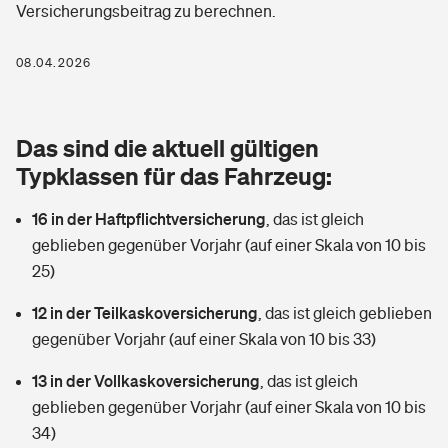
Versicherungsbeitrag zu berechnen.
Berufshaftpflichtversicherung
Rechts­schutz­ver­si­che­rung
Photovoltaik
Private Krankenversicherung
08.04.2026
Zur Übersicht
Fahrradversicherung
Wärmepumpen versichern
Zahnzusatzversicherung
Unfallversicherung
Tools
Das sind die aktuell gültigen
Glasversicherung
Dread-Disease-Versicherung
Typklassen für das Fahrzeug:
Kinderunfall­ver­si­che­rung
Rentenrechner: Wie viel Geld bekomme ich im Alter?
Vermieterrrechtsschutz
Tierkrankenversicherung
16 in der Haftpflichtversicherung
,
das ist gleich
Kinderinvalidität
geblieben gegenüber Vorjahr (auf einer Skala von 10 bis
Wer versichert was: Jetzt Versicherer finden
Mietkautionsversicherung
Zur Übersicht
25)
Reiseversicherung
Sie haben Fragen?
Restkreditversicherung
12 in der Teilkaskoversicherung
,
das ist gleich geblieben
Tools
gegenüber Vorjahr (auf einer Skala von 10 bis 33)
Hundehalter-Haftpflicht
Zur Übersicht
13 in der Vollkaskoversicherung
,
das ist gleich
Pferdehalter-Haftpflicht
Wer versichert was: Jetzt Versicherer finden
geblieben gegenüber Vorjahr (auf einer Skala von 10 bis
Tools
34)
Handyversicherung