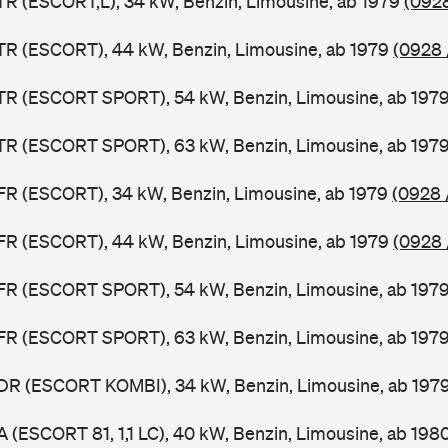
TR (ESCORT,L), 34 kW, Benzin, Limousine, ab 1979
(0928
TR (ESCORT), 44 kW, Benzin, Limousine, ab 1979
(0928 
ATR (ESCORT SPORT), 54 kW, Benzin, Limousine, ab 197
ATR (ESCORT SPORT), 63 kW, Benzin, Limousine, ab 197
FR (ESCORT), 34 kW, Benzin, Limousine, ab 1979
(0928 
FR (ESCORT), 44 kW, Benzin, Limousine, ab 1979
(0928 
AFR (ESCORT SPORT), 54 kW, Benzin, Limousine, ab 197
AFR (ESCORT SPORT), 63 kW, Benzin, Limousine, ab 197
ADR (ESCORT KOMBI), 34 kW, Benzin, Limousine, ab 197
A (ESCORT 81, 1,1 LC), 40 kW, Benzin, Limousine, ab 198