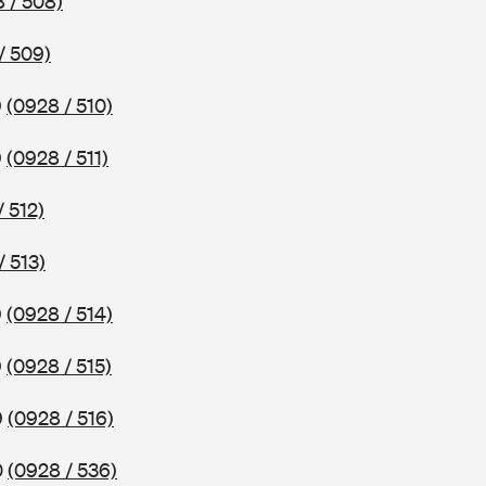
 / 508)
/ 509)
9
(0928 / 510)
9
(0928 / 511)
/ 512)
/ 513)
9
(0928 / 514)
9
(0928 / 515)
9
(0928 / 516)
0
(0928 / 536)