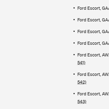
Ford Escort, GA
Ford Escort, GA
Ford Escort, GA
Ford Escort, GA
Ford Escort, AW
541)
Ford Escort, AW
542)
Ford Escort, AW
543)