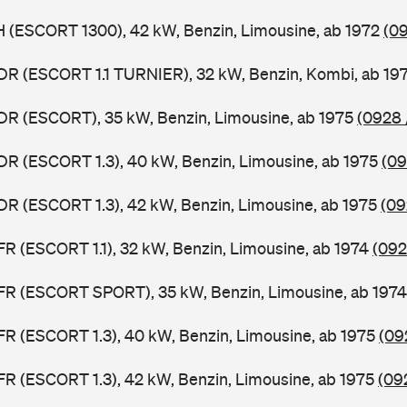
H (ESCORT 1300), 42 kW, Benzin, Limousine, ab 1972
(09
DR (ESCORT 1.1 TURNIER), 32 kW, Benzin, Kombi, ab 19
DR (ESCORT), 35 kW, Benzin, Limousine, ab 1975
(0928 
DR (ESCORT 1.3), 40 kW, Benzin, Limousine, ab 1975
(09
DR (ESCORT 1.3), 42 kW, Benzin, Limousine, ab 1975
(09
FR (ESCORT 1.1), 32 kW, Benzin, Limousine, ab 1974
(092
AFR (ESCORT SPORT), 35 kW, Benzin, Limousine, ab 197
FR (ESCORT 1.3), 40 kW, Benzin, Limousine, ab 1975
(09
FR (ESCORT 1.3), 42 kW, Benzin, Limousine, ab 1975
(09