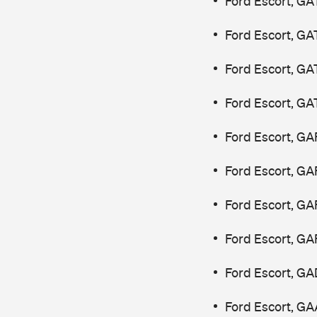
Ford Escort, GA
Ford Escort, GA
Ford Escort, G
Ford Escort, G
Ford Escort, GA
Ford Escort, GA
Ford Escort, G
Ford Escort, G
Ford Escort, G
Ford Escort, GA