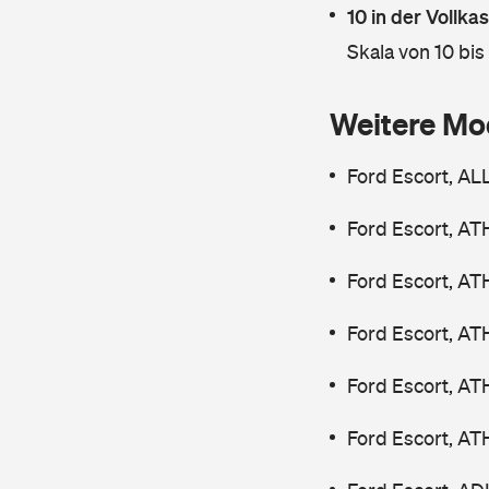
10 in der Vollk
Skala von 10 bis
Weitere Mo
Ford Escort, AL
Ford Escort, AT
Ford Escort, AT
Ford Escort, AT
Ford Escort, AT
Ford Escort, AT