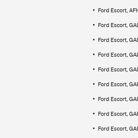
Ford Escort, AF
Ford Escort, GA
Ford Escort, GA
Ford Escort, GA
Ford Escort, GA
Ford Escort, GA
Ford Escort, G
Ford Escort, GA
Ford Escort, GA