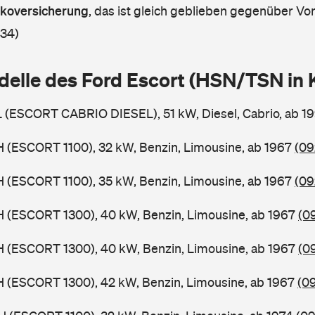
askoversicherung
,
das ist gleich geblieben gegenüber Vorj
 34)
delle des Ford Escort (HSN/TSN in
L (ESCORT CABRIO DIESEL), 51 kW, Diesel, Cabrio, ab 1
H (ESCORT 1100), 32 kW, Benzin, Limousine, ab 1967
(09
H (ESCORT 1100), 35 kW, Benzin, Limousine, ab 1967
(09
H (ESCORT 1300), 40 kW, Benzin, Limousine, ab 1967
(0
H (ESCORT 1300), 40 kW, Benzin, Limousine, ab 1967
(0
H (ESCORT 1300), 42 kW, Benzin, Limousine, ab 1967
(0