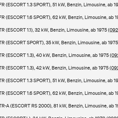
FR (ESCORT 1.3 SPORT), 51 kW, Benzin, Limousine, ab 
FR (ESCORT 1.6 SPORT), 62 kW, Benzin, Limousine, ab 
TR (ESCORT 1.1), 32 kW, Benzin, Limousine, ab 1975
(092
ATR (ESCORT SPORT), 35 kW, Benzin, Limousine, ab 197
TR (ESCORT 1.3), 40 kW, Benzin, Limousine, ab 1975
(09
TR (ESCORT 1.3), 42 kW, Benzin, Limousine, ab 1975
(09
TR (ESCORT 1.3 SPORT), 51 kW, Benzin, Limousine, ab 
TR (ESCORT 1.6 SPORT), 62 kW, Benzin, Limousine, ab 
TR-A (ESCORT RS 2000), 81 kW, Benzin, Limousine, ab 