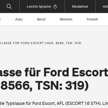
Leichte Sprache
Mediathek
Akt
e
Auto
Beruf
Wohnen
Freizeit
KLASSE FÜR FORD ESCORT (HSN: 8566, TSN: 319)
sse für Ford Escor
 8566, TSN: 319)
 die Typklasse für Ford Escort, AFL (ESCORT 1.6 STH), L