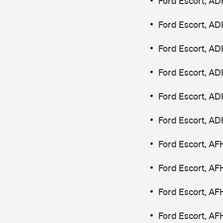
Ford Escort, AD
Ford Escort, AD
Ford Escort, AD
Ford Escort, AD
Ford Escort, AD
Ford Escort, AD
Ford Escort, AF
Ford Escort, AF
Ford Escort, AF
Ford Escort, AF