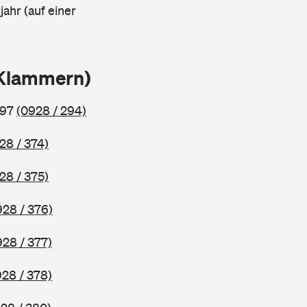
ahr (auf einer
 Klammern)
997
(0928 / 294)
28 / 374)
28 / 375)
928 / 376)
928 / 377)
928 / 378)