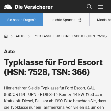
Typklassen: So ist Ihr Auto eingestuft
Wer versichert was: Jetzt Versicherer finden
Regionalklassen: So ist Ihre Region eingestuft
Sie haben Fragen?
Leichte Sprache
Mediath
Wer versichert was: Jetzt Versicherer finden
AUTO
TYPKLASSE FÜR FORD ESCORT (HSN: 7528, TS
Beruf
Auto
Typklasse für Ford Escort
Berufsunfähigkeitsversicherung
Wohnen
(HSN: 7528, TSN: 366)
Erwerbsunfähigkeitsversicherung
Wohngebäudeversicherung
Hier erfahren Sie die Typklasse für Ford Escort, GAL
Freizeit
Grundfähigkeitsversicherung
(ESCORT 91 TURNIER DIESEL), Kombi, 44 kW, 1753 ccm,
Hausratversicherung
Kraftstoff: Diesel, Baujahr ab 1990. Bitte beachten Sie, dass
Arbeitsrechtsschutz
Pri­vate Haft­pflicht­
die Typklasse nur ein Tarifmerkmal von vielen ist, um den
Gesundheit
Elementarversicherung