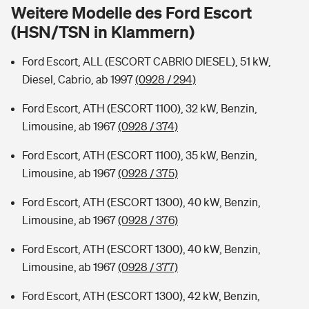
Sie haben Fragen?
Weitere Modelle des Ford Escort
(HSN/TSN in Klammern)
Hochwasser-Check: Wie gefährdet ist Ihr Haus?
Private Cyberversicherung
Rentenrechner: Wie viel Geld bekomme ich im Alter?
Ford Escort, ALL (ESCORT CABRIO DIESEL), 51 kW,
Wer versichert was: Jetzt Versicherer finden
Musikinstrumentenversicherung
Diesel, Cabrio, ab 1997
(0928 / 294)
Sie haben Fragen?
Zur Übersicht
Ford Escort, ATH (ESCORT 1100), 32 kW, Benzin,
Limousine, ab 1967
(0928 / 374)
Tools
Ford Escort, ATH (ESCORT 1100), 35 kW, Benzin,
Limousine, ab 1967
(0928 / 375)
Kinderunfall-Check: Mehr Sicherheit für deine Kids
Ford Escort, ATH (ESCORT 1300), 40 kW, Benzin,
Limousine, ab 1967
(0928 / 376)
Typklassen: So ist Ihr Auto eingestuft
Ford Escort, ATH (ESCORT 1300), 40 kW, Benzin,
Limousine, ab 1967
(0928 / 377)
Sie haben Fragen?
Ford Escort, ATH (ESCORT 1300), 42 kW, Benzin,