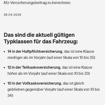
Kfz-Versicherungsbeitrag zu berechnen.
Berufshaftpflichtversicherung
Rechts­schutz­ver­si­che­rung
Photovoltaik
Private Krankenversicherung
08.04.2026
Zur Übersicht
Fahrradversicherung
Wärmepumpen versichern
Zahnzusatzversicherung
Unfallversicherung
Tools
Das sind die aktuell gültigen
Glasversicherung
Dread-Disease-Versicherung
Typklassen für das Fahrzeug:
Kinderunfall­ver­si­che­rung
Rentenrechner: Wie viel Geld bekomme ich im Alter?
Vermieterrrechtsschutz
Tierkrankenversicherung
14 in der Haftpflichtversicherung
,
das ist eine Klasse
Kinderinvalidität
niedriger als im Vorjahr (auf einer Skala von 10 bis 25)
Wer versichert was: Jetzt Versicherer finden
Mietkautionsversicherung
Zur Übersicht
12 in der Teilkaskoversicherung
,
das ist eine Klasse
Reiseversicherung
Sie haben Fragen?
Restkreditversicherung
höher als im Vorjahr (auf einer Skala von 10 bis 33)
Tools
Hundehalter-Haftpflicht
10 in der Vollkaskoversicherung
,
das ist gleich
Zur Übersicht
geblieben gegenüber Vorjahr (auf einer Skala von 10 bis
Pferdehalter-Haftpflicht
Wer versichert was: Jetzt Versicherer finden
34)
Tools
Handyversicherung