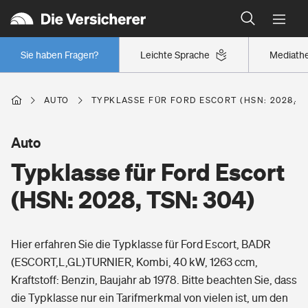
Typklassen: So ist Ihr Auto eingestuft
Wer versichert was: Jetzt Versicherer finden
Regionalklassen: So ist Ihre Region eingestuft
Sie haben Fragen?
Leichte Sprache
Mediath
Wer versichert was: Jetzt Versicherer finden
AUTO
TYPKLASSE FÜR FORD ESCORT (HSN: 2028, TS
Beruf
Auto
Typklasse für Ford Escort
Berufsunfähigkeitsversicherung
Wohnen
(HSN: 2028, TSN: 304)
Erwerbsunfähigkeitsversicherung
Wohngebäudeversicherung
Hier erfahren Sie die Typklasse für Ford Escort, BADR
Freizeit
Grundfähigkeitsversicherung
(ESCORT,L,GL)TURNIER, Kombi, 40 kW, 1263 ccm,
Hausratversicherung
Kraftstoff: Benzin, Baujahr ab 1978. Bitte beachten Sie, dass
Arbeitsrechtsschutz
Pri­vate Haft­pflicht­
die Typklasse nur ein Tarifmerkmal von vielen ist, um den
Gesundheit
Elementarversicherung