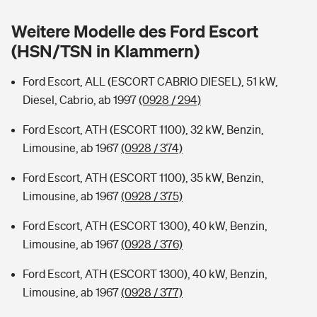
Sie haben Fragen?
Weitere Modelle des Ford Escort
Hochwasser-Check: Wie gefährdet ist Ihr Haus?
Private Cyberversicherung
Rentenrechner: Wie viel Geld bekomme ich im Alter?
(HSN/TSN in Klammern)
Wer versichert was: Jetzt Versicherer finden
Musikinstrumentenversicherung
Ford Escort, ALL (ESCORT CABRIO DIESEL), 51 kW,
Diesel, Cabrio, ab 1997
(0928 / 294)
Sie haben Fragen?
Zur Übersicht
Ford Escort, ATH (ESCORT 1100), 32 kW, Benzin,
Limousine, ab 1967
(0928 / 374)
Tools
Ford Escort, ATH (ESCORT 1100), 35 kW, Benzin,
Limousine, ab 1967
(0928 / 375)
Kinderunfall-Check: Mehr Sicherheit für deine Kids
Ford Escort, ATH (ESCORT 1300), 40 kW, Benzin,
Typklassen: So ist Ihr Auto eingestuft
Limousine, ab 1967
(0928 / 376)
Ford Escort, ATH (ESCORT 1300), 40 kW, Benzin,
Sie haben Fragen?
Limousine, ab 1967
(0928 / 377)