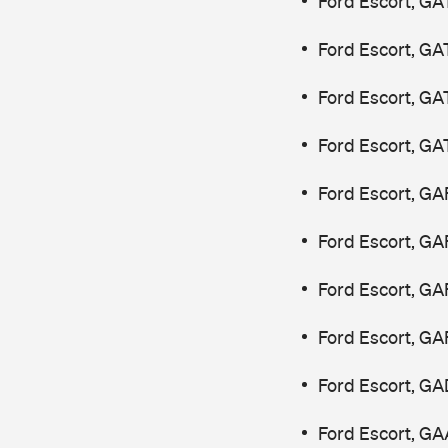
Ford Escort, GA
Ford Escort, GA
Ford Escort, G
Ford Escort, G
Ford Escort, GA
Ford Escort, GA
Ford Escort, G
Ford Escort, G
Ford Escort, G
Ford Escort, GA