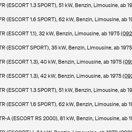
FR (ESCORT 1.3 SPORT), 51 kW, Benzin, Limousine, ab 
FR (ESCORT 1.6 SPORT), 62 kW, Benzin, Limousine, ab 
TR (ESCORT 1.1), 32 kW, Benzin, Limousine, ab 1975
(092
ATR (ESCORT SPORT), 35 kW, Benzin, Limousine, ab 197
TR (ESCORT 1.3), 40 kW, Benzin, Limousine, ab 1975
(09
TR (ESCORT 1.3), 42 kW, Benzin, Limousine, ab 1975
(09
TR (ESCORT 1.3 SPORT), 51 kW, Benzin, Limousine, ab 
TR (ESCORT 1.6 SPORT), 62 kW, Benzin, Limousine, ab 
TR-A (ESCORT RS 2000), 81 kW, Benzin, Limousine, ab 