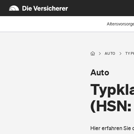
Altersvorsorg
AUTO
TYP
Auto
Typkla
(HSN:
Hier erfahren Sie