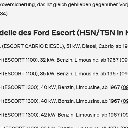
askoversicherung
,
das ist gleich geblieben gegenüber Vorj
 34)
delle des Ford Escort (HSN/TSN in
L (ESCORT CABRIO DIESEL), 51 kW, Diesel, Cabrio, ab 1
H (ESCORT 1100), 32 kW, Benzin, Limousine, ab 1967
(09
H (ESCORT 1100), 35 kW, Benzin, Limousine, ab 1967
(09
H (ESCORT 1300), 40 kW, Benzin, Limousine, ab 1967
(0
H (ESCORT 1300), 40 kW, Benzin, Limousine, ab 1967
(0
H (ESCORT 1300), 42 kW, Benzin, Limousine, ab 1967
(0