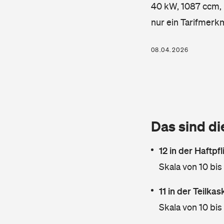
40 kW, 1087 ccm, K
nur ein Tarifmerk
08.04.2026
Das sind di
12 in der Haftpf
Skala von 10 bis
11 in der Teilka
Skala von 10 bis