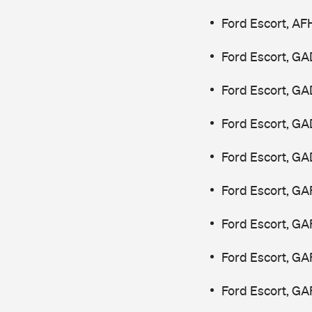
Ford Escort, AF
Ford Escort, GA
Ford Escort, GA
Ford Escort, GA
Ford Escort, GA
Ford Escort, GA
Ford Escort, G
Ford Escort, GA
Ford Escort, GA