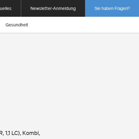
uelles
Newsletter-Anmeldung
Sie haben Fragen?
Gesundheit
t
 1,1 LC), Kombi,