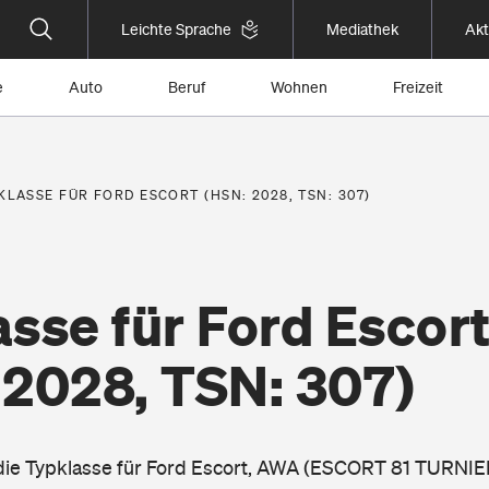
Leichte Sprache
Mediathek
Akt
e
Auto
Beruf
Wohnen
Freizeit
KLASSE FÜR FORD ESCORT (HSN: 2028, TSN: 307)
sse für Ford Escor
 2028, TSN: 307)
 die Typklasse für Ford Escort, AWA (ESCORT 81 TURNIER,