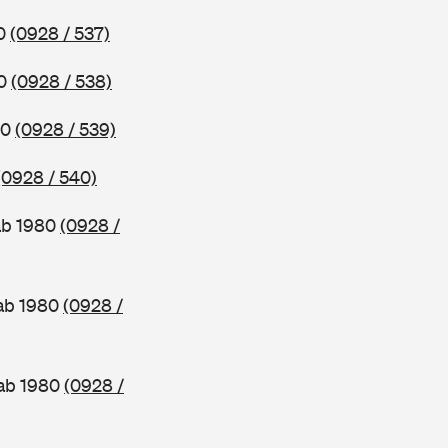
80
(0928 / 537)
80
(0928 / 538)
80
(0928 / 539)
(0928 / 540)
 ab 1980
(0928 /
 ab 1980
(0928 /
 ab 1980
(0928 /