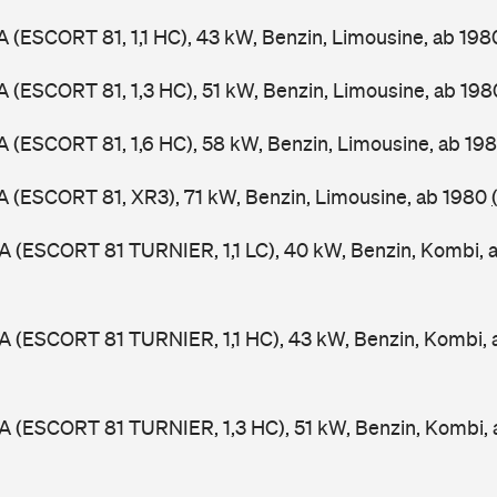
A (ESCORT 81, 1,1 HC), 43 kW, Benzin, Limousine, ab 19
A (ESCORT 81, 1,3 HC), 51 kW, Benzin, Limousine, ab 19
A (ESCORT 81, 1,6 HC), 58 kW, Benzin, Limousine, ab 19
A (ESCORT 81, XR3), 71 kW, Benzin, Limousine, ab 1980
A (ESCORT 81 TURNIER, 1,1 LC), 40 kW, Benzin, Kombi,
A (ESCORT 81 TURNIER, 1,1 HC), 43 kW, Benzin, Kombi,
A (ESCORT 81 TURNIER, 1,3 HC), 51 kW, Benzin, Kombi,