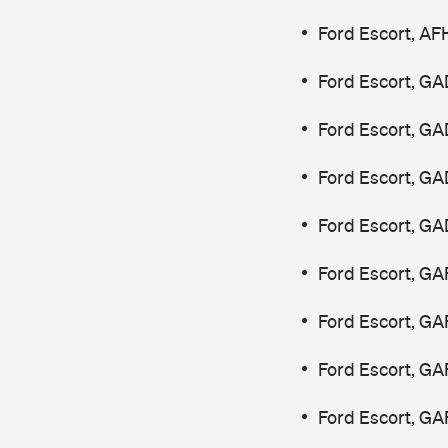
Ford Escort, AF
Ford Escort, GA
Ford Escort, GA
Ford Escort, GA
Ford Escort, GA
Ford Escort, GA
Ford Escort, G
Ford Escort, GA
Ford Escort, GA