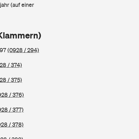
ahr (auf einer
 Klammern)
997
(0928 / 294)
28 / 374)
28 / 375)
928 / 376)
928 / 377)
928 / 378)