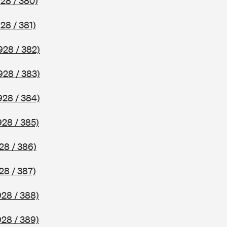
28 / 380)
28 / 381)
928 / 382)
928 / 383)
928 / 384)
928 / 385)
28 / 386)
28 / 387)
928 / 388)
928 / 389)