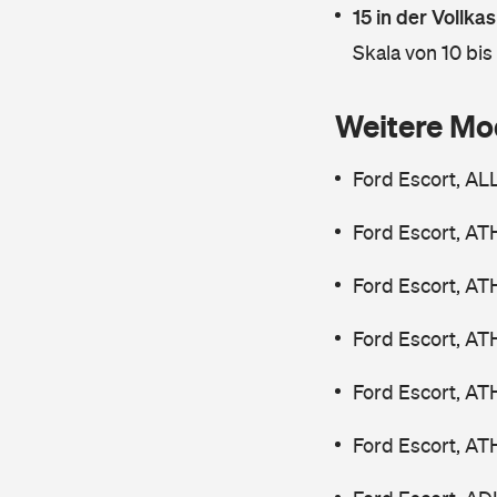
15 in der Vollk
Skala von 10 bis
Weitere Mo
Ford Escort, AL
Ford Escort, AT
Ford Escort, AT
Ford Escort, AT
Ford Escort, AT
Ford Escort, AT