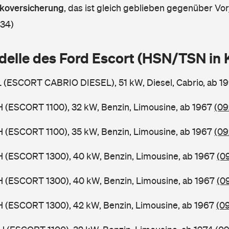
askoversicherung
,
das ist gleich geblieben gegenüber Vorj
 34)
delle des Ford Escort (HSN/TSN in
L (ESCORT CABRIO DIESEL), 51 kW, Diesel, Cabrio, ab 1
H (ESCORT 1100), 32 kW, Benzin, Limousine, ab 1967
(09
H (ESCORT 1100), 35 kW, Benzin, Limousine, ab 1967
(09
H (ESCORT 1300), 40 kW, Benzin, Limousine, ab 1967
(0
H (ESCORT 1300), 40 kW, Benzin, Limousine, ab 1967
(0
H (ESCORT 1300), 42 kW, Benzin, Limousine, ab 1967
(0