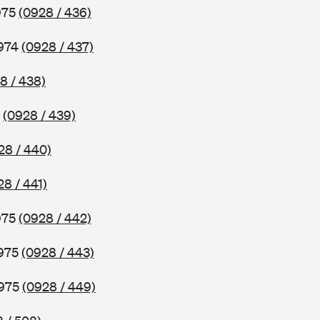
1975
(0928 / 436)
1974
(0928 / 437)
8 / 438)
5
(0928 / 439)
28 / 440)
28 / 441)
1975
(0928 / 442)
1975
(0928 / 443)
1975
(0928 / 449)