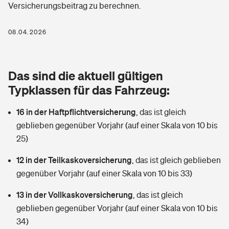
Versicherungsbeitrag zu berechnen.
Berufshaftpflichtversicherung
Rechts­schutz­ver­si­che­rung
Photovoltaik
Private Krankenversicherung
08.04.2026
Zur Übersicht
Fahrradversicherung
Wärmepumpen versichern
Zahnzusatzversicherung
Unfallversicherung
Tools
Das sind die aktuell gültigen
Glasversicherung
Dread-Disease-Versicherung
Typklassen für das Fahrzeug:
Kinderunfall­ver­si­che­rung
Rentenrechner: Wie viel Geld bekomme ich im Alter?
Vermieterrrechtsschutz
Tierkrankenversicherung
16 in der Haftpflichtversicherung
,
das ist gleich
Kinderinvalidität
geblieben gegenüber Vorjahr (auf einer Skala von 10 bis
Wer versichert was: Jetzt Versicherer finden
Mietkautionsversicherung
Zur Übersicht
25)
Reiseversicherung
Sie haben Fragen?
Restkreditversicherung
12 in der Teilkaskoversicherung
,
das ist gleich geblieben
Tools
gegenüber Vorjahr (auf einer Skala von 10 bis 33)
Hundehalter-Haftpflicht
Zur Übersicht
13 in der Vollkaskoversicherung
,
das ist gleich
Pferdehalter-Haftpflicht
Wer versichert was: Jetzt Versicherer finden
geblieben gegenüber Vorjahr (auf einer Skala von 10 bis
Tools
34)
Handyversicherung