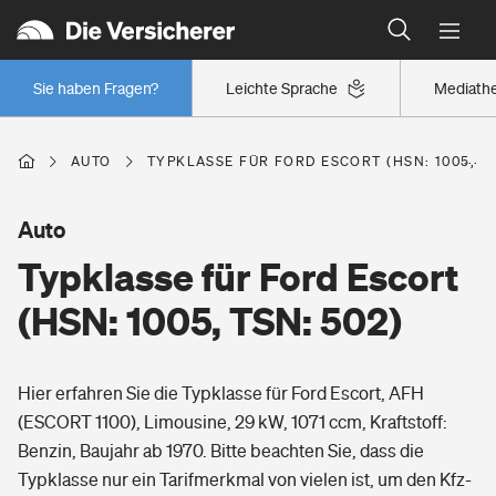
Typklassen: So ist Ihr Auto eingestuft
Wer versichert was: Jetzt Versicherer finden
Regionalklassen: So ist Ihre Region eingestuft
Sie haben Fragen?
Leichte Sprache
Mediath
Wer versichert was: Jetzt Versicherer finden
AUTO
TYPKLASSE FÜR FORD ESCORT (HSN: 1005, TS
Beruf
Auto
Typklasse für Ford Escort
Berufsunfähigkeitsversicherung
Wohnen
(HSN: 1005, TSN: 502)
Erwerbsunfähigkeitsversicherung
Wohngebäudeversicherung
Hier erfahren Sie die Typklasse für Ford Escort, AFH
Freizeit
Grundfähigkeitsversicherung
(ESCORT 1100), Limousine, 29 kW, 1071 ccm, Kraftstoff:
Hausratversicherung
Benzin, Baujahr ab 1970. Bitte beachten Sie, dass die
Arbeitsrechtsschutz
Pri­vate Haft­pflicht­
Typklasse nur ein Tarifmerkmal von vielen ist, um den Kfz-
Gesundheit
Elementarversicherung