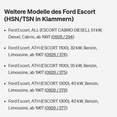
Sie haben Fragen?
Weitere Modelle des Ford Escort
Hochwasser-Check: Wie gefährdet ist Ihr Haus?
Private Cyberversicherung
Rentenrechner: Wie viel Geld bekomme ich im Alter?
(HSN/TSN in Klammern)
Wer versichert was: Jetzt Versicherer finden
Musikinstrumentenversicherung
Ford Escort, ALL (ESCORT CABRIO DIESEL), 51 kW,
Diesel, Cabrio, ab 1997
(0928 / 294)
Sie haben Fragen?
Zur Übersicht
Ford Escort, ATH (ESCORT 1100), 32 kW, Benzin,
Limousine, ab 1967
(0928 / 374)
Tools
Ford Escort, ATH (ESCORT 1100), 35 kW, Benzin,
Limousine, ab 1967
(0928 / 375)
Kinderunfall-Check: Mehr Sicherheit für deine Kids
Ford Escort, ATH (ESCORT 1300), 40 kW, Benzin,
Typklassen: So ist Ihr Auto eingestuft
Limousine, ab 1967
(0928 / 376)
Ford Escort, ATH (ESCORT 1300), 40 kW, Benzin,
Sie haben Fragen?
Limousine, ab 1967
(0928 / 377)