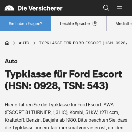
Typklassen: So ist Ihr Auto eingestuft
Wer versichert was: Jetzt Versicherer finden
Regionalklassen: So ist Ihre Region eingestuft
Sie haben Fragen?
Leichte Sprache
Mediath
Wer versichert was: Jetzt Versicherer finden
AUTO
TYPKLASSE FÜR FORD ESCORT (HSN: 0928, TS
Beruf
Auto
Typklasse für Ford Escort
Berufsunfähigkeitsversicherung
Wohnen
(HSN: 0928, TSN: 543)
Erwerbsunfähigkeitsversicherung
Wohngebäudeversicherung
Hier erfahren Sie die Typklasse für Ford Escort, AWA
Freizeit
Grundfähigkeitsversicherung
(ESCORT 81 TURNIER, 1,3 HC), Kombi, 51 kW, 1271 ccm,
Hausratversicherung
Kraftstoff: Benzin, Baujahr ab 1980. Bitte beachten Sie, dass
Arbeitsrechtsschutz
Pri­vate Haft­pflicht­
die Typklasse nur ein Tarifmerkmal von vielen ist, um den
Gesundheit
Elementarversicherung