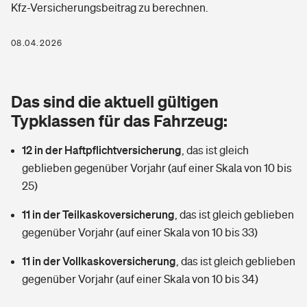
Kfz-Versicherungsbeitrag zu berechnen.
Berufshaftpflichtversicherung
Rechts­schutz­ver­si­che­rung
Photovoltaik
Private Krankenversicherung
08.04.2026
Zur Übersicht
Fahrradversicherung
Wärmepumpen versichern
Zahnzusatzversicherung
Unfallversicherung
Tools
Das sind die aktuell gültigen
Glasversicherung
Dread-Disease-Versicherung
Typklassen für das Fahrzeug:
Kinderunfall­ver­si­che­rung
Rentenrechner: Wie viel Geld bekomme ich im Alter?
Vermieterrrechtsschutz
Tierkrankenversicherung
12 in der Haftpflichtversicherung
,
das ist gleich
Kinderinvalidität
geblieben gegenüber Vorjahr (auf einer Skala von 10 bis
Wer versichert was: Jetzt Versicherer finden
Mietkautionsversicherung
Zur Übersicht
25)
Reiseversicherung
Sie haben Fragen?
Restkreditversicherung
11 in der Teilkaskoversicherung
,
das ist gleich geblieben
Tools
gegenüber Vorjahr (auf einer Skala von 10 bis 33)
Hundehalter-Haftpflicht
Zur Übersicht
11 in der Vollkaskoversicherung
,
das ist gleich geblieben
Pferdehalter-Haftpflicht
Wer versichert was: Jetzt Versicherer finden
gegenüber Vorjahr (auf einer Skala von 10 bis 34)
Tools
Handyversicherung