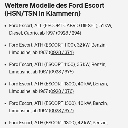
Sie haben Fragen?
Weitere Modelle des Ford Escort
(HSN/TSN in Klammern)
Hochwasser-Check: Wie gefährdet ist Ihr Haus?
Private Cyberversicherung
Rentenrechner: Wie viel Geld bekomme ich im Alter?
Ford Escort, ALL (ESCORT CABRIO DIESEL), 51 kW,
Wer versichert was: Jetzt Versicherer finden
Musikinstrumentenversicherung
Diesel, Cabrio, ab 1997
(0928 / 294)
Sie haben Fragen?
Zur Übersicht
Ford Escort, ATH (ESCORT 1100), 32 kW, Benzin,
Limousine, ab 1967
(0928 / 374)
Tools
Ford Escort, ATH (ESCORT 1100), 35 kW, Benzin,
Limousine, ab 1967
(0928 / 375)
Kinderunfall-Check: Mehr Sicherheit für deine Kids
Ford Escort, ATH (ESCORT 1300), 40 kW, Benzin,
Limousine, ab 1967
(0928 / 376)
Typklassen: So ist Ihr Auto eingestuft
Ford Escort, ATH (ESCORT 1300), 40 kW, Benzin,
Limousine, ab 1967
(0928 / 377)
Sie haben Fragen?
Ford Escort, ATH (ESCORT 1300), 42 kW, Benzin,