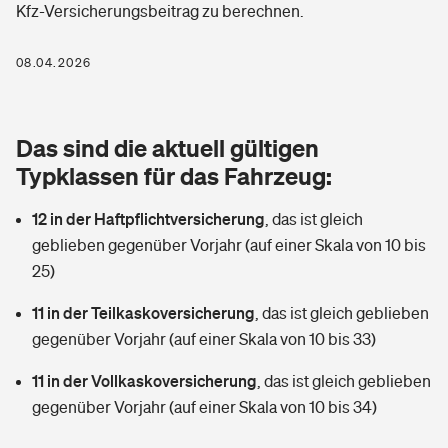
Kfz-Versicherungsbeitrag zu berechnen.
Berufshaftpflichtversicherung
Rechts­schutz­ver­si­che­rung
Photovoltaik
Private Krankenversicherung
08.04.2026
Zur Übersicht
Fahrradversicherung
Wärmepumpen versichern
Zahnzusatzversicherung
Unfallversicherung
Tools
Das sind die aktuell gültigen
Glasversicherung
Dread-Disease-Versicherung
Typklassen für das Fahrzeug:
Kinderunfall­ver­si­che­rung
Rentenrechner: Wie viel Geld bekomme ich im Alter?
Vermieterrrechtsschutz
Tierkrankenversicherung
12 in der Haftpflichtversicherung
,
das ist gleich
Kinderinvalidität
geblieben gegenüber Vorjahr (auf einer Skala von 10 bis
Wer versichert was: Jetzt Versicherer finden
Mietkautionsversicherung
Zur Übersicht
25)
Reiseversicherung
Sie haben Fragen?
Restkreditversicherung
11 in der Teilkaskoversicherung
,
das ist gleich geblieben
Tools
gegenüber Vorjahr (auf einer Skala von 10 bis 33)
Hundehalter-Haftpflicht
Zur Übersicht
11 in der Vollkaskoversicherung
,
das ist gleich geblieben
Pferdehalter-Haftpflicht
Wer versichert was: Jetzt Versicherer finden
gegenüber Vorjahr (auf einer Skala von 10 bis 34)
Tools
Handyversicherung