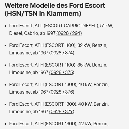
Sie haben Fragen?
Weitere Modelle des Ford Escort
(HSN/TSN in Klammern)
Hochwasser-Check: Wie gefährdet ist Ihr Haus?
Private Cyberversicherung
Rentenrechner: Wie viel Geld bekomme ich im Alter?
Ford Escort, ALL (ESCORT CABRIO DIESEL), 51 kW,
Wer versichert was: Jetzt Versicherer finden
Musikinstrumentenversicherung
Diesel, Cabrio, ab 1997
(0928 / 294)
Sie haben Fragen?
Zur Übersicht
Ford Escort, ATH (ESCORT 1100), 32 kW, Benzin,
Limousine, ab 1967
(0928 / 374)
Tools
Ford Escort, ATH (ESCORT 1100), 35 kW, Benzin,
Limousine, ab 1967
(0928 / 375)
Kinderunfall-Check: Mehr Sicherheit für deine Kids
Ford Escort, ATH (ESCORT 1300), 40 kW, Benzin,
Limousine, ab 1967
(0928 / 376)
Typklassen: So ist Ihr Auto eingestuft
Ford Escort, ATH (ESCORT 1300), 40 kW, Benzin,
Limousine, ab 1967
(0928 / 377)
Sie haben Fragen?
Ford Escort, ATH (ESCORT 1300), 42 kW, Benzin,