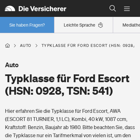
Typklassen: So ist Ihr Auto eingestuft
Wer versichert was: Jetzt Versicherer finden
Regionalklassen: So ist Ihre Region eingestuft
Sie haben Fragen?
Leichte Sprache
Mediath
Wer versichert was: Jetzt Versicherer finden
AUTO
TYPKLASSE FÜR FORD ESCORT (HSN: 0928, TS
Beruf
Auto
Typklasse für Ford Escort
Berufsunfähigkeitsversicherung
Wohnen
(HSN: 0928, TSN: 541)
Erwerbsunfähigkeitsversicherung
Wohngebäudeversicherung
Hier erfahren Sie die Typklasse für Ford Escort, AWA
Freizeit
Grundfähigkeitsversicherung
(ESCORT 81 TURNIER, 1,1 LC), Kombi, 40 kW, 1087 ccm,
Hausratversicherung
Kraftstoff: Benzin, Baujahr ab 1980. Bitte beachten Sie, dass
Arbeitsrechtsschutz
Pri­vate Haft­pflicht­
die Typklasse nur ein Tarifmerkmal von vielen ist, um den
Gesundheit
Elementarversicherung