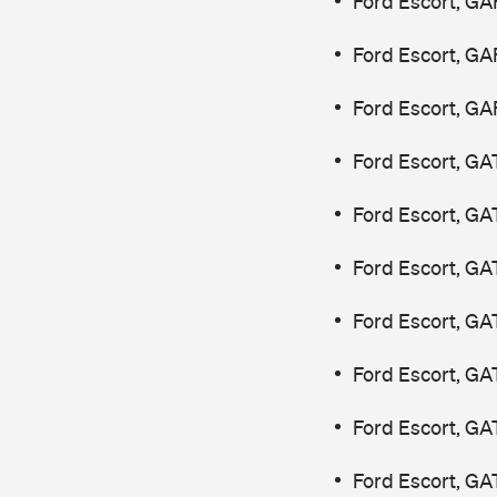
Ford Escort, GA
Ford Escort, GA
Ford Escort, GA
Ford Escort, GA
Ford Escort, G
Ford Escort, GA
Ford Escort, GA
Ford Escort, GA
Ford Escort, GA
Ford Escort, GA