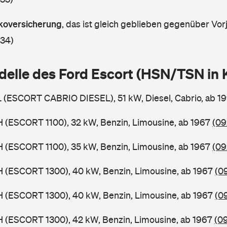
askoversicherung
,
das ist gleich geblieben gegenüber Vorj
 34)
delle des Ford Escort (HSN/TSN in
L (ESCORT CABRIO DIESEL), 51 kW, Diesel, Cabrio, ab 1
H (ESCORT 1100), 32 kW, Benzin, Limousine, ab 1967
(09
H (ESCORT 1100), 35 kW, Benzin, Limousine, ab 1967
(09
H (ESCORT 1300), 40 kW, Benzin, Limousine, ab 1967
(0
H (ESCORT 1300), 40 kW, Benzin, Limousine, ab 1967
(0
H (ESCORT 1300), 42 kW, Benzin, Limousine, ab 1967
(0