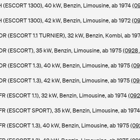
H (ESCORT 1300), 40 kW, Benzin, Limousine, ab 1974
(0
H (ESCORT 1300), 42 kW, Benzin, Limousine, ab 1972
(09
DR (ESCORT 1.1 TURNIER), 32 kW, Benzin, Kombi, ab 19
DR (ESCORT), 35 kW, Benzin, Limousine, ab 1975
(0928 
DR (ESCORT 1.3), 40 kW, Benzin, Limousine, ab 1975
(09
DR (ESCORT 1.3), 42 kW, Benzin, Limousine, ab 1975
(09
FR (ESCORT 1.1), 32 kW, Benzin, Limousine, ab 1974
(092
AFR (ESCORT SPORT), 35 kW, Benzin, Limousine, ab 197
FR (ESCORT 1.3), 40 kW, Benzin, Limousine, ab 1975
(09