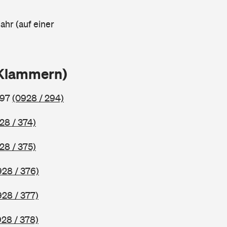
ahr (auf einer
 Klammern)
997
(0928 / 294)
28 / 374)
28 / 375)
928 / 376)
928 / 377)
928 / 378)