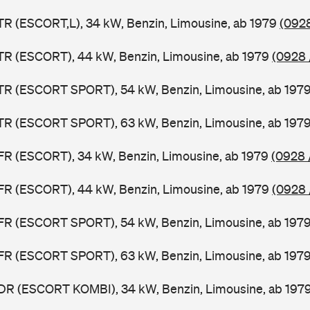
TR (ESCORT,L), 34 kW, Benzin, Limousine, ab 1979
(0928
TR (ESCORT), 44 kW, Benzin, Limousine, ab 1979
(0928 
ATR (ESCORT SPORT), 54 kW, Benzin, Limousine, ab 197
ATR (ESCORT SPORT), 63 kW, Benzin, Limousine, ab 197
FR (ESCORT), 34 kW, Benzin, Limousine, ab 1979
(0928 
FR (ESCORT), 44 kW, Benzin, Limousine, ab 1979
(0928 
AFR (ESCORT SPORT), 54 kW, Benzin, Limousine, ab 197
AFR (ESCORT SPORT), 63 kW, Benzin, Limousine, ab 197
ADR (ESCORT KOMBI), 34 kW, Benzin, Limousine, ab 197