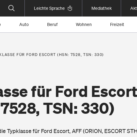
Leichte Sprache
Mediathek
Akt
e
Auto
Beruf
Wohnen
Freizeit
KLASSE FÜR FORD ESCORT (HSN: 7528, TSN: 330)
sse für Ford Escor
 7528, TSN: 330)
 die Typklasse für Ford Escort, AFF (ORION, ESCORT ST