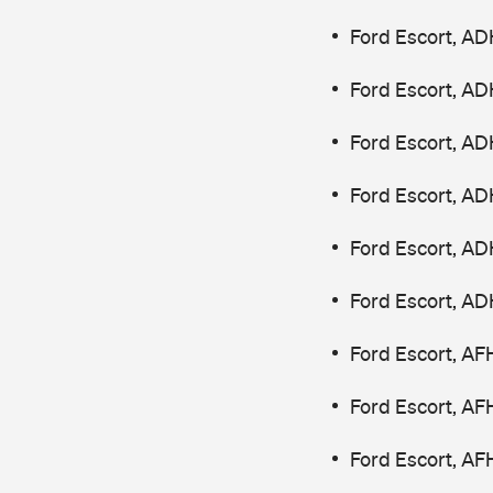
Ford Escort, AD
Ford Escort, AD
Ford Escort, AD
Ford Escort, AD
Ford Escort, AD
Ford Escort, AD
Ford Escort, AF
Ford Escort, AF
Ford Escort, AF