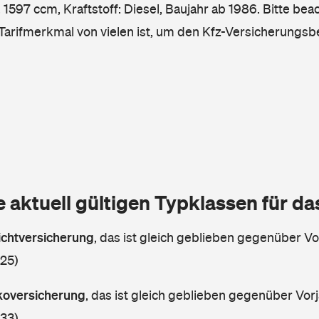
1597 ccm, Kraftstoff: Diesel, Baujahr ab 1986. Bitte beac
 Tarifmerkmal von vielen ist, um den Kfz-Versicherungsb
e aktuell gültigen Typklassen für d
lichtversicherung
,
das ist gleich geblieben gegenüber Vor
 25)
skoversicherung
,
das ist gleich geblieben gegenüber Vorj
 33)