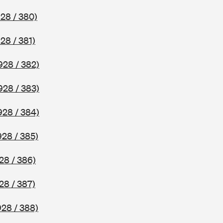
28 / 380)
28 / 381)
928 / 382)
928 / 383)
928 / 384)
928 / 385)
28 / 386)
28 / 387)
928 / 388)