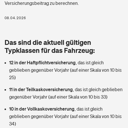
Versicherungsbeitrag zu berechnen.
Berufshaftpflichtversicherung
Rechts­schutz­ver­si­che­rung
Photovoltaik
Private Krankenversicherung
08.04.2026
Zur Übersicht
Fahrradversicherung
Wärmepumpen versichern
Zahnzusatzversicherung
Unfallversicherung
Tools
Das sind die aktuell gültigen
Glasversicherung
Dread-Disease-Versicherung
Typklassen für das Fahrzeug:
Kinderunfall­ver­si­che­rung
Rentenrechner: Wie viel Geld bekomme ich im Alter?
Vermieterrrechtsschutz
Tierkrankenversicherung
12 in der Haftpflichtversicherung
,
das ist gleich
Kinderinvalidität
geblieben gegenüber Vorjahr (auf einer Skala von 10 bis
Wer versichert was: Jetzt Versicherer finden
Mietkautionsversicherung
Zur Übersicht
25)
Reiseversicherung
Sie haben Fragen?
Restkreditversicherung
11 in der Teilkaskoversicherung
,
das ist gleich geblieben
Tools
gegenüber Vorjahr (auf einer Skala von 10 bis 33)
Hundehalter-Haftpflicht
Zur Übersicht
10 in der Vollkaskoversicherung
,
das ist gleich
Pferdehalter-Haftpflicht
Wer versichert was: Jetzt Versicherer finden
geblieben gegenüber Vorjahr (auf einer Skala von 10 bis
Tools
34)
Handyversicherung