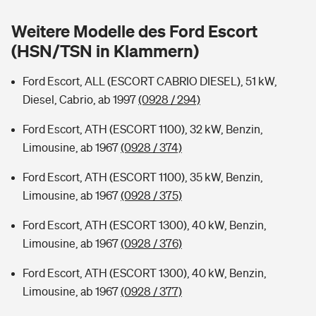
Sie haben Fragen?
Weitere Modelle des Ford Escort
Hochwasser-Check: Wie gefährdet ist Ihr Haus?
Private Cyberversicherung
Rentenrechner: Wie viel Geld bekomme ich im Alter?
(HSN/TSN in Klammern)
Wer versichert was: Jetzt Versicherer finden
Musikinstrumentenversicherung
Ford Escort, ALL (ESCORT CABRIO DIESEL), 51 kW,
Diesel, Cabrio, ab 1997
(0928 / 294)
Sie haben Fragen?
Zur Übersicht
Ford Escort, ATH (ESCORT 1100), 32 kW, Benzin,
Limousine, ab 1967
(0928 / 374)
Tools
Ford Escort, ATH (ESCORT 1100), 35 kW, Benzin,
Limousine, ab 1967
(0928 / 375)
Kinderunfall-Check: Mehr Sicherheit für deine Kids
Ford Escort, ATH (ESCORT 1300), 40 kW, Benzin,
Typklassen: So ist Ihr Auto eingestuft
Limousine, ab 1967
(0928 / 376)
Ford Escort, ATH (ESCORT 1300), 40 kW, Benzin,
Sie haben Fragen?
Limousine, ab 1967
(0928 / 377)