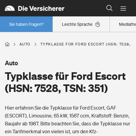
Typklassen: So ist Ihr Auto eingestuft
Wer versichert was: Jetzt Versicherer finden
Regionalklassen: So ist Ihre Region eingestuft
Sie haben Fragen?
Leichte Sprache
Mediath
Wer versichert was: Jetzt Versicherer finden
AUTO
TYPKLASSE FÜR FORD ESCORT (HSN: 7528, TS
Beruf
Auto
Typklasse für Ford Escort
Berufsunfähigkeitsversicherung
Wohnen
(HSN: 7528, TSN: 351)
Erwerbsunfähigkeitsversicherung
Wohngebäudeversicherung
Hier erfahren Sie die Typklasse für Ford Escort, GAF
Freizeit
Grundfähigkeitsversicherung
(ESCORT), Limousine, 65 kW, 1567 ccm, Kraftstoff: Benzin,
Hausratversicherung
Baujahr ab 1987. Bitte beachten Sie, dass die Typklasse nur
Arbeitsrechtsschutz
Pri­vate Haft­pflicht­
ein Tarifmerkmal von vielen ist, um den Kfz-
Gesundheit
Elementarversicherung