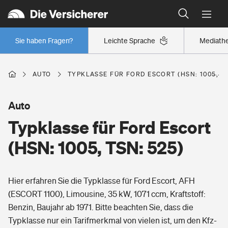
Typklassen: So ist Ihr Auto eingestuft
Wer versichert was: Jetzt Versicherer finden
Regionalklassen: So ist Ihre Region eingestuft
Sie haben Fragen?
Leichte Sprache
Mediath
Wer versichert was: Jetzt Versicherer finden
AUTO
TYPKLASSE FÜR FORD ESCORT (HSN: 1005, TS
Beruf
Auto
Typklasse für Ford Escort
Berufsunfähigkeitsversicherung
Wohnen
(HSN: 1005, TSN: 525)
Erwerbsunfähigkeitsversicherung
Wohngebäudeversicherung
Hier erfahren Sie die Typklasse für Ford Escort, AFH
Freizeit
Grundfähigkeitsversicherung
(ESCORT 1100), Limousine, 35 kW, 1071 ccm, Kraftstoff:
Hausratversicherung
Benzin, Baujahr ab 1971. Bitte beachten Sie, dass die
Arbeitsrechtsschutz
Pri­vate Haft­pflicht­
Typklasse nur ein Tarifmerkmal von vielen ist, um den Kfz-
Gesundheit
Elementarversicherung