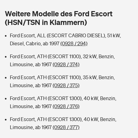
Sie haben Fragen?
Weitere Modelle des Ford Escort
Hochwasser-Check: Wie gefährdet ist Ihr Haus?
Private Cyberversicherung
Rentenrechner: Wie viel Geld bekomme ich im Alter?
(HSN/TSN in Klammern)
Wer versichert was: Jetzt Versicherer finden
Musikinstrumentenversicherung
Ford Escort, ALL (ESCORT CABRIO DIESEL), 51 kW,
Diesel, Cabrio, ab 1997
(0928 / 294)
Sie haben Fragen?
Zur Übersicht
Ford Escort, ATH (ESCORT 1100), 32 kW, Benzin,
Limousine, ab 1967
(0928 / 374)
Tools
Ford Escort, ATH (ESCORT 1100), 35 kW, Benzin,
Limousine, ab 1967
(0928 / 375)
Kinderunfall-Check: Mehr Sicherheit für deine Kids
Ford Escort, ATH (ESCORT 1300), 40 kW, Benzin,
Typklassen: So ist Ihr Auto eingestuft
Limousine, ab 1967
(0928 / 376)
Ford Escort, ATH (ESCORT 1300), 40 kW, Benzin,
Sie haben Fragen?
Limousine, ab 1967
(0928 / 377)