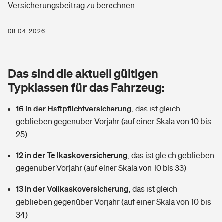
Versicherungsbeitrag zu berechnen.
Berufshaftpflichtversicherung
Rechts­schutz­ver­si­che­rung
Photovoltaik
Private Krankenversicherung
08.04.2026
Zur Übersicht
Fahrradversicherung
Wärmepumpen versichern
Zahnzusatzversicherung
Unfallversicherung
Tools
Das sind die aktuell gültigen
Glasversicherung
Dread-Disease-Versicherung
Typklassen für das Fahrzeug:
Kinderunfall­ver­si­che­rung
Rentenrechner: Wie viel Geld bekomme ich im Alter?
Vermieterrrechtsschutz
Tierkrankenversicherung
16 in der Haftpflichtversicherung
,
das ist gleich
Kinderinvalidität
geblieben gegenüber Vorjahr (auf einer Skala von 10 bis
Wer versichert was: Jetzt Versicherer finden
Mietkautionsversicherung
Zur Übersicht
25)
Reiseversicherung
Sie haben Fragen?
Restkreditversicherung
12 in der Teilkaskoversicherung
,
das ist gleich geblieben
Tools
gegenüber Vorjahr (auf einer Skala von 10 bis 33)
Hundehalter-Haftpflicht
Zur Übersicht
13 in der Vollkaskoversicherung
,
das ist gleich
Pferdehalter-Haftpflicht
Wer versichert was: Jetzt Versicherer finden
geblieben gegenüber Vorjahr (auf einer Skala von 10 bis
Tools
34)
Handyversicherung