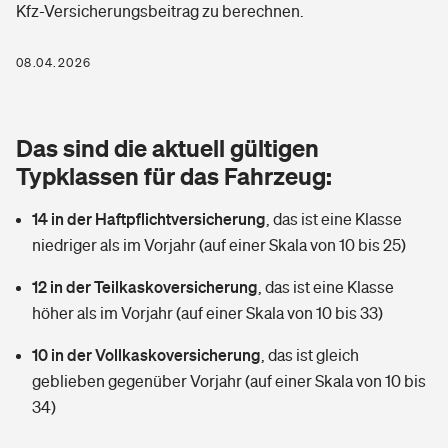
Kfz-Versicherungsbeitrag zu berechnen.
Berufshaftpflichtversicherung
Rechts­schutz­ver­si­che­rung
Photovoltaik
Private Krankenversicherung
08.04.2026
Zur Übersicht
Fahrradversicherung
Wärmepumpen versichern
Zahnzusatzversicherung
Unfallversicherung
Tools
Das sind die aktuell gültigen
Glasversicherung
Dread-Disease-Versicherung
Typklassen für das Fahrzeug:
Kinderunfall­ver­si­che­rung
Rentenrechner: Wie viel Geld bekomme ich im Alter?
Vermieterrrechtsschutz
Tierkrankenversicherung
14 in der Haftpflichtversicherung
,
das ist eine Klasse
Kinderinvalidität
niedriger als im Vorjahr (auf einer Skala von 10 bis 25)
Wer versichert was: Jetzt Versicherer finden
Mietkautionsversicherung
Zur Übersicht
12 in der Teilkaskoversicherung
,
das ist eine Klasse
Reiseversicherung
Sie haben Fragen?
Restkreditversicherung
höher als im Vorjahr (auf einer Skala von 10 bis 33)
Tools
Hundehalter-Haftpflicht
10 in der Vollkaskoversicherung
,
das ist gleich
Zur Übersicht
geblieben gegenüber Vorjahr (auf einer Skala von 10 bis
Pferdehalter-Haftpflicht
Wer versichert was: Jetzt Versicherer finden
34)
Tools
Handyversicherung