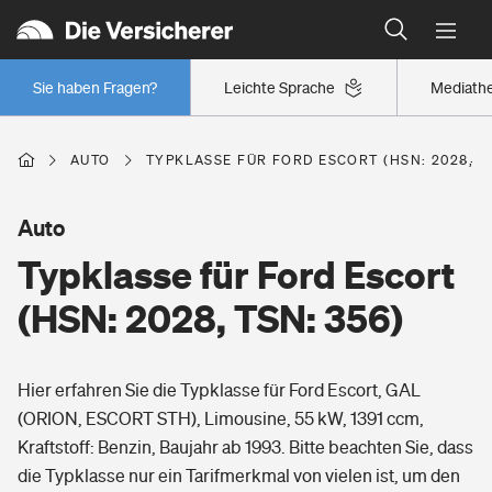
Typklassen: So ist Ihr Auto eingestuft
Wer versichert was: Jetzt Versicherer finden
Regionalklassen: So ist Ihre Region eingestuft
Sie haben Fragen?
Leichte Sprache
Mediath
Wer versichert was: Jetzt Versicherer finden
AUTO
TYPKLASSE FÜR FORD ESCORT (HSN: 2028, TS
Beruf
Auto
Typklasse für Ford Escort
Berufsunfähigkeitsversicherung
Wohnen
(HSN: 2028, TSN: 356)
Erwerbsunfähigkeitsversicherung
Wohngebäudeversicherung
Hier erfahren Sie die Typklasse für Ford Escort, GAL
Freizeit
Grundfähigkeitsversicherung
(ORION, ESCORT STH), Limousine, 55 kW, 1391 ccm,
Hausratversicherung
Kraftstoff: Benzin, Baujahr ab 1993. Bitte beachten Sie, dass
Arbeitsrechtsschutz
Pri­vate Haft­pflicht­
die Typklasse nur ein Tarifmerkmal von vielen ist, um den
Gesundheit
Elementarversicherung