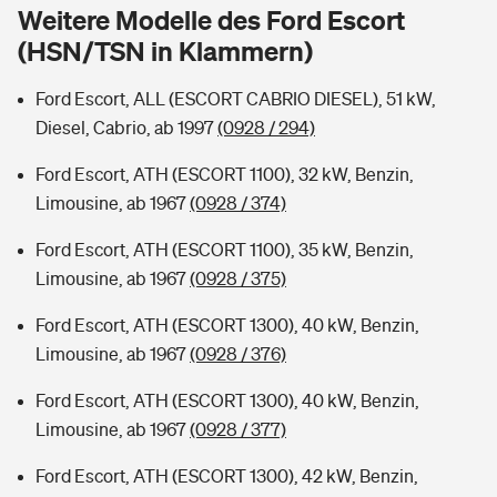
Sie haben Fragen?
Weitere Modelle des Ford Escort
(HSN/TSN in Klammern)
Hochwasser-Check: Wie gefährdet ist Ihr Haus?
Private Cyberversicherung
Rentenrechner: Wie viel Geld bekomme ich im Alter?
Ford Escort, ALL (ESCORT CABRIO DIESEL), 51 kW,
Wer versichert was: Jetzt Versicherer finden
Musikinstrumentenversicherung
Diesel, Cabrio, ab 1997
(0928 / 294)
Sie haben Fragen?
Zur Übersicht
Ford Escort, ATH (ESCORT 1100), 32 kW, Benzin,
Limousine, ab 1967
(0928 / 374)
Tools
Ford Escort, ATH (ESCORT 1100), 35 kW, Benzin,
Limousine, ab 1967
(0928 / 375)
Kinderunfall-Check: Mehr Sicherheit für deine Kids
Ford Escort, ATH (ESCORT 1300), 40 kW, Benzin,
Limousine, ab 1967
(0928 / 376)
Typklassen: So ist Ihr Auto eingestuft
Ford Escort, ATH (ESCORT 1300), 40 kW, Benzin,
Limousine, ab 1967
(0928 / 377)
Sie haben Fragen?
Ford Escort, ATH (ESCORT 1300), 42 kW, Benzin,