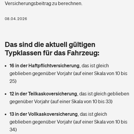
Versicherungsbeitrag zu berechnen.
Berufshaftpflichtversicherung
Rechts­schutz­ver­si­che­rung
Photovoltaik
Private Krankenversicherung
08.04.2026
Zur Übersicht
Fahrradversicherung
Wärmepumpen versichern
Zahnzusatzversicherung
Unfallversicherung
Tools
Das sind die aktuell gültigen
Glasversicherung
Dread-Disease-Versicherung
Typklassen für das Fahrzeug:
Kinderunfall­ver­si­che­rung
Rentenrechner: Wie viel Geld bekomme ich im Alter?
Vermieterrrechtsschutz
Tierkrankenversicherung
16 in der Haftpflichtversicherung
,
das ist gleich
Kinderinvalidität
geblieben gegenüber Vorjahr (auf einer Skala von 10 bis
Wer versichert was: Jetzt Versicherer finden
Mietkautionsversicherung
Zur Übersicht
25)
Reiseversicherung
Sie haben Fragen?
Restkreditversicherung
12 in der Teilkaskoversicherung
,
das ist gleich geblieben
Tools
gegenüber Vorjahr (auf einer Skala von 10 bis 33)
Hundehalter-Haftpflicht
Zur Übersicht
13 in der Vollkaskoversicherung
,
das ist gleich
Pferdehalter-Haftpflicht
Wer versichert was: Jetzt Versicherer finden
geblieben gegenüber Vorjahr (auf einer Skala von 10 bis
Tools
34)
Handyversicherung