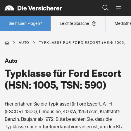
Typklassen: So ist Ihr Auto eingestuft
Wer versichert was: Jetzt Versicherer finden
Regionalklassen: So ist Ihre Region eingestuft
Sie haben Fragen?
Leichte Sprache
Mediath
Wer versichert was: Jetzt Versicherer finden
AUTO
TYPKLASSE FÜR FORD ESCORT (HSN: 1005, TS
Beruf
Auto
Typklasse für Ford Escort
Berufsunfähigkeitsversicherung
Wohnen
(HSN: 1005, TSN: 590)
Erwerbsunfähigkeitsversicherung
Wohngebäudeversicherung
Hier erfahren Sie die Typklasse für Ford Escort, ATH
Freizeit
Grundfähigkeitsversicherung
(ESCORT 1300), Limousine, 40 kW, 1263 ccm, Kraftstoff:
Hausratversicherung
Benzin, Baujahr ab 1972. Bitte beachten Sie, dass die
Arbeitsrechtsschutz
Pri­vate Haft­pflicht­
Typklasse nur ein Tarifmerkmal von vielen ist, um den Kfz-
Gesundheit
Elementarversicherung