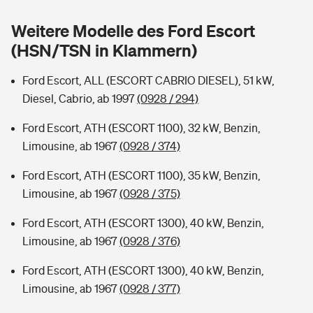
Sie haben Fragen?
Weitere Modelle des Ford Escort
Hochwasser-Check: Wie gefährdet ist Ihr Haus?
Private Cyberversicherung
Rentenrechner: Wie viel Geld bekomme ich im Alter?
(HSN/TSN in Klammern)
Wer versichert was: Jetzt Versicherer finden
Musikinstrumentenversicherung
Ford Escort, ALL (ESCORT CABRIO DIESEL), 51 kW,
Diesel, Cabrio, ab 1997
(0928 / 294)
Sie haben Fragen?
Zur Übersicht
Ford Escort, ATH (ESCORT 1100), 32 kW, Benzin,
Limousine, ab 1967
(0928 / 374)
Tools
Ford Escort, ATH (ESCORT 1100), 35 kW, Benzin,
Limousine, ab 1967
(0928 / 375)
Kinderunfall-Check: Mehr Sicherheit für deine Kids
Ford Escort, ATH (ESCORT 1300), 40 kW, Benzin,
Typklassen: So ist Ihr Auto eingestuft
Limousine, ab 1967
(0928 / 376)
Ford Escort, ATH (ESCORT 1300), 40 kW, Benzin,
Sie haben Fragen?
Limousine, ab 1967
(0928 / 377)