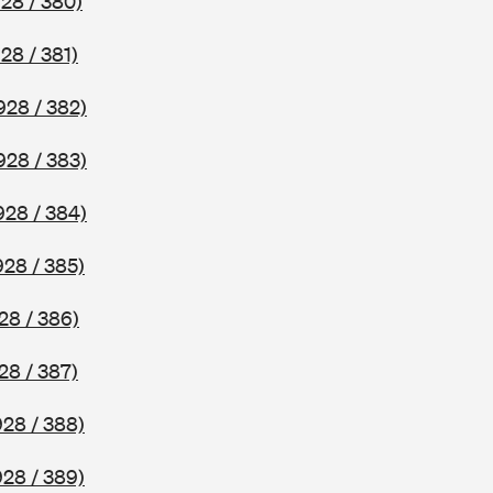
28 / 380)
28 / 381)
928 / 382)
928 / 383)
928 / 384)
928 / 385)
28 / 386)
28 / 387)
928 / 388)
928 / 389)