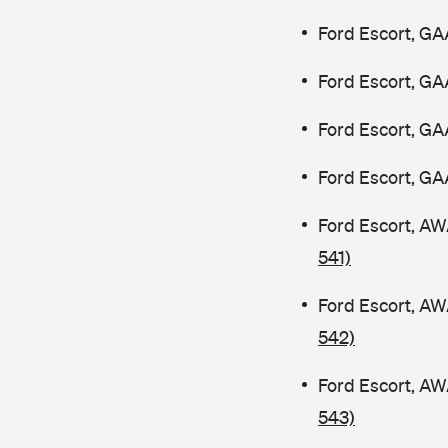
Ford Escort, GA
Ford Escort, GA
Ford Escort, GA
Ford Escort, GA
Ford Escort, AW
541)
Ford Escort, AW
542)
Ford Escort, AW
543)