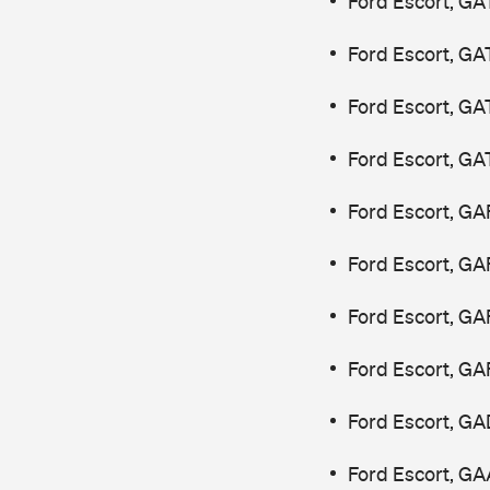
Ford Escort, GA
Ford Escort, GA
Ford Escort, G
Ford Escort, G
Ford Escort, GA
Ford Escort, GA
Ford Escort, G
Ford Escort, G
Ford Escort, G
Ford Escort, GA