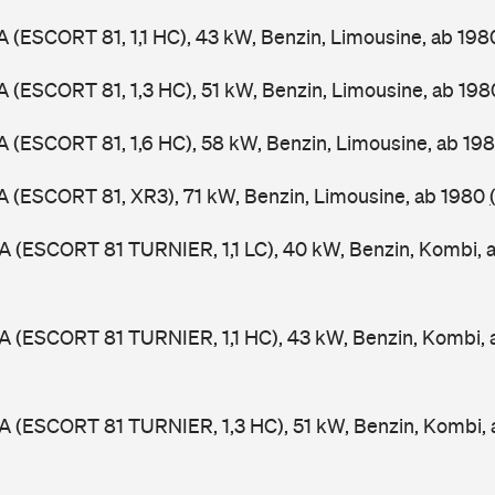
A (ESCORT 81, 1,1 HC), 43 kW, Benzin, Limousine, ab 19
A (ESCORT 81, 1,3 HC), 51 kW, Benzin, Limousine, ab 19
A (ESCORT 81, 1,6 HC), 58 kW, Benzin, Limousine, ab 19
A (ESCORT 81, XR3), 71 kW, Benzin, Limousine, ab 1980
A (ESCORT 81 TURNIER, 1,1 LC), 40 kW, Benzin, Kombi,
A (ESCORT 81 TURNIER, 1,1 HC), 43 kW, Benzin, Kombi,
A (ESCORT 81 TURNIER, 1,3 HC), 51 kW, Benzin, Kombi,