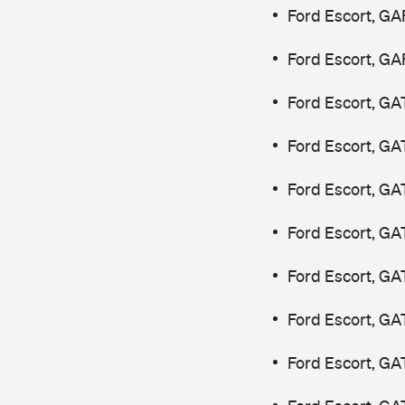
Ford Escort, GA
Ford Escort, GA
Ford Escort, GA
Ford Escort, G
Ford Escort, GA
Ford Escort, GA
Ford Escort, GA
Ford Escort, GA
Ford Escort, GA