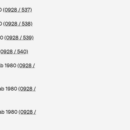
80
(0928 / 537)
80
(0928 / 538)
80
(0928 / 539)
(0928 / 540)
 ab 1980
(0928 /
 ab 1980
(0928 /
 ab 1980
(0928 /