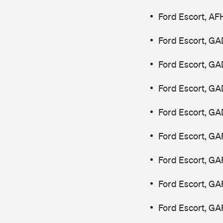
Ford Escort, AF
Ford Escort, GA
Ford Escort, GA
Ford Escort, GA
Ford Escort, GA
Ford Escort, GA
Ford Escort, G
Ford Escort, GA
Ford Escort, GA