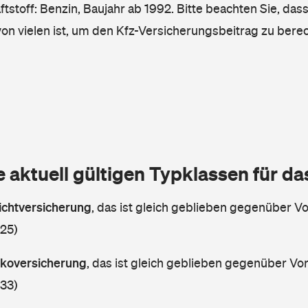
tstoff: Benzin, Baujahr ab 1992. Bitte beachten Sie, das
von vielen ist, um den Kfz-Versicherungsbeitrag zu bere
e aktuell gültigen Typklassen für d
lichtversicherung
,
das ist gleich geblieben gegenüber Vor
 25)
askoversicherung
,
das ist gleich geblieben gegenüber Vorj
 33)