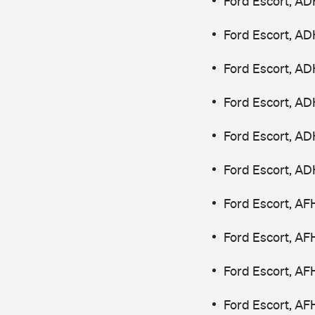
Ford Escort, AD
Ford Escort, AD
Ford Escort, AD
Ford Escort, AD
Ford Escort, AD
Ford Escort, AD
Ford Escort, AF
Ford Escort, AF
Ford Escort, AF
Ford Escort, AF