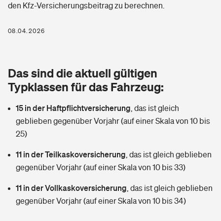
den Kfz-Versicherungsbeitrag zu berechnen.
Berufshaftpflichtversicherung
Rechts­schutz­ver­si­che­rung
Photovoltaik
Private Krankenversicherung
08.04.2026
Zur Übersicht
Fahrradversicherung
Wärmepumpen versichern
Zahnzusatzversicherung
Unfallversicherung
Tools
Das sind die aktuell gültigen
Glasversicherung
Dread-Disease-Versicherung
Typklassen für das Fahrzeug:
Kinderunfall­ver­si­che­rung
Rentenrechner: Wie viel Geld bekomme ich im Alter?
Vermieterrrechtsschutz
Tierkrankenversicherung
15 in der Haftpflichtversicherung
,
das ist gleich
Kinderinvalidität
geblieben gegenüber Vorjahr (auf einer Skala von 10 bis
Wer versichert was: Jetzt Versicherer finden
Mietkautionsversicherung
Zur Übersicht
25)
Reiseversicherung
Sie haben Fragen?
Restkreditversicherung
11 in der Teilkaskoversicherung
,
das ist gleich geblieben
Tools
gegenüber Vorjahr (auf einer Skala von 10 bis 33)
Hundehalter-Haftpflicht
Zur Übersicht
11 in der Vollkaskoversicherung
,
das ist gleich geblieben
Pferdehalter-Haftpflicht
Wer versichert was: Jetzt Versicherer finden
gegenüber Vorjahr (auf einer Skala von 10 bis 34)
Tools
Handyversicherung