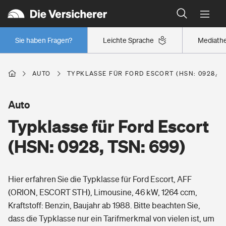
Typklassen: So ist Ihr Auto eingestuft
Wer versichert was: Jetzt Versicherer finden
Regionalklassen: So ist Ihre Region eingestuft
Sie haben Fragen?
Leichte Sprache
Mediath
Wer versichert was: Jetzt Versicherer finden
AUTO
TYPKLASSE FÜR FORD ESCORT (HSN: 0928, TS
Beruf
Auto
Typklasse für Ford Escort
Berufsunfähigkeitsversicherung
Wohnen
(HSN: 0928, TSN: 699)
Erwerbsunfähigkeitsversicherung
Wohngebäudeversicherung
Hier erfahren Sie die Typklasse für Ford Escort, AFF
Freizeit
Grundfähigkeitsversicherung
(ORION, ESCORT STH), Limousine, 46 kW, 1264 ccm,
Hausratversicherung
Kraftstoff: Benzin, Baujahr ab 1988. Bitte beachten Sie,
Arbeitsrechtsschutz
Pri­vate Haft­pflicht­
dass die Typklasse nur ein Tarifmerkmal von vielen ist, um
Gesundheit
Elementarversicherung