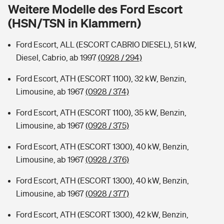
Sie haben Fragen?
Weitere Modelle des Ford Escort
(HSN/TSN in Klammern)
Hochwasser-Check: Wie gefährdet ist Ihr Haus?
Private Cyberversicherung
Rentenrechner: Wie viel Geld bekomme ich im Alter?
Ford Escort, ALL (ESCORT CABRIO DIESEL), 51 kW,
Wer versichert was: Jetzt Versicherer finden
Musikinstrumentenversicherung
Diesel, Cabrio, ab 1997
(0928 / 294)
Sie haben Fragen?
Zur Übersicht
Ford Escort, ATH (ESCORT 1100), 32 kW, Benzin,
Limousine, ab 1967
(0928 / 374)
Tools
Ford Escort, ATH (ESCORT 1100), 35 kW, Benzin,
Limousine, ab 1967
(0928 / 375)
Kinderunfall-Check: Mehr Sicherheit für deine Kids
Ford Escort, ATH (ESCORT 1300), 40 kW, Benzin,
Limousine, ab 1967
(0928 / 376)
Typklassen: So ist Ihr Auto eingestuft
Ford Escort, ATH (ESCORT 1300), 40 kW, Benzin,
Limousine, ab 1967
(0928 / 377)
Sie haben Fragen?
Ford Escort, ATH (ESCORT 1300), 42 kW, Benzin,