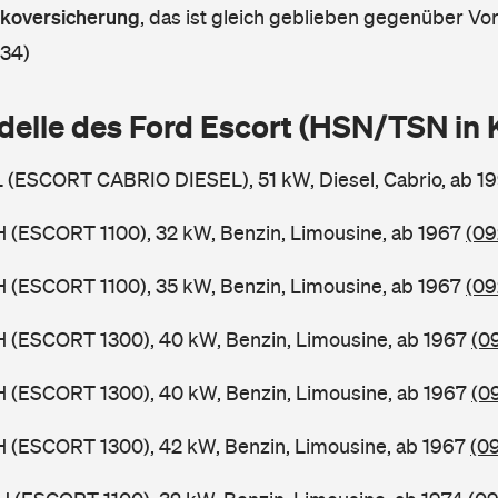
askoversicherung
,
das ist gleich geblieben gegenüber Vorj
 34)
delle des Ford Escort (HSN/TSN in
L (ESCORT CABRIO DIESEL), 51 kW, Diesel, Cabrio, ab 1
H (ESCORT 1100), 32 kW, Benzin, Limousine, ab 1967
(09
H (ESCORT 1100), 35 kW, Benzin, Limousine, ab 1967
(09
H (ESCORT 1300), 40 kW, Benzin, Limousine, ab 1967
(0
H (ESCORT 1300), 40 kW, Benzin, Limousine, ab 1967
(0
H (ESCORT 1300), 42 kW, Benzin, Limousine, ab 1967
(0