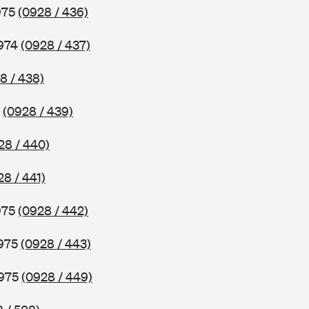
1975
(0928 / 436)
1974
(0928 / 437)
8 / 438)
5
(0928 / 439)
28 / 440)
28 / 441)
1975
(0928 / 442)
1975
(0928 / 443)
1975
(0928 / 449)