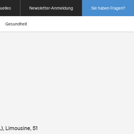
uelles
Newsletter-Anmeldung
Sie haben Fragen?
Gesundheit
t
), Limousine, 51