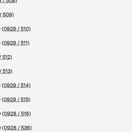
 / 508)
/ 509)
9
(0928 / 510)
9
(0928 / 511)
/ 512)
/ 513)
9
(0928 / 514)
9
(0928 / 515)
9
(0928 / 516)
0
(0928 / 536)