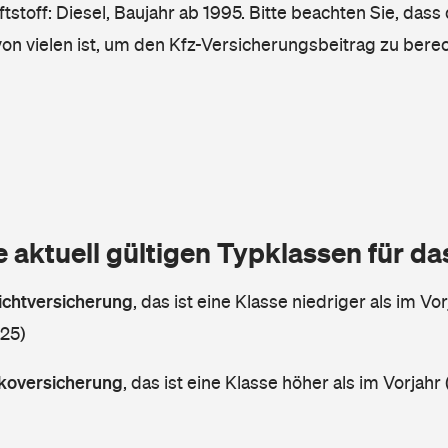
tstoff: Diesel, Baujahr ab 1995. Bitte beachten Sie, dass
von vielen ist, um den Kfz-Versicherungsbeitrag zu bere
e aktuell gültigen Typklassen für d
lichtversicherung
,
das ist eine Klasse niedriger als im Vor
 25)
askoversicherung
,
das ist eine Klasse höher als im Vorjahr 