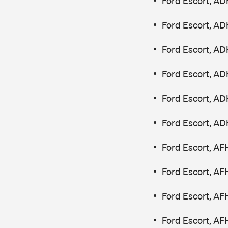
Ford Escort, AD
Ford Escort, AD
Ford Escort, AD
Ford Escort, AD
Ford Escort, AD
Ford Escort, AD
Ford Escort, AF
Ford Escort, AF
Ford Escort, AF
Ford Escort, AF