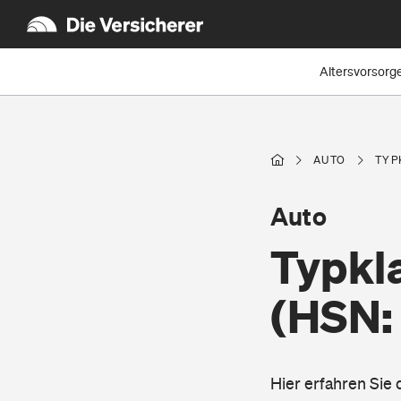
Altersvorsorg
AUTO
TYP
Auto
Typkla
(HSN:
Hier erfahren Sie