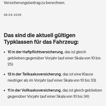
Versicherungsbeitrag zu berechnen.
Berufshaftpflichtversicherung
Rechts­schutz­ver­si­che­rung
Photovoltaik
Private Krankenversicherung
08.04.2026
Zur Übersicht
Fahrradversicherung
Wärmepumpen versichern
Zahnzusatzversicherung
Unfallversicherung
Tools
Das sind die aktuell gültigen
Glasversicherung
Dread-Disease-Versicherung
Typklassen für das Fahrzeug:
Kinderunfall­ver­si­che­rung
Rentenrechner: Wie viel Geld bekomme ich im Alter?
Vermieterrrechtsschutz
Tierkrankenversicherung
10 in der Haftpflichtversicherung
,
das ist gleich
Kinderinvalidität
geblieben gegenüber Vorjahr (auf einer Skala von 10 bis
Wer versichert was: Jetzt Versicherer finden
Mietkautionsversicherung
Zur Übersicht
25)
Reiseversicherung
Sie haben Fragen?
Restkreditversicherung
13 in der Teilkaskoversicherung
,
das ist eine Klasse
Tools
niedriger als im Vorjahr (auf einer Skala von 10 bis 33)
Hundehalter-Haftpflicht
Zur Übersicht
11 in der Vollkaskoversicherung
,
das ist gleich geblieben
Pferdehalter-Haftpflicht
Wer versichert was: Jetzt Versicherer finden
gegenüber Vorjahr (auf einer Skala von 10 bis 34)
Tools
Handyversicherung