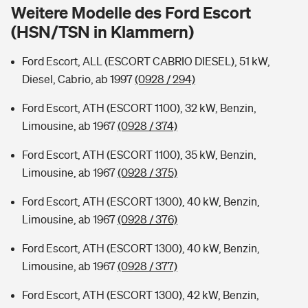
Sie haben Fragen?
Weitere Modelle des Ford Escort
(HSN/TSN in Klammern)
Hochwasser-Check: Wie gefährdet ist Ihr Haus?
Private Cyberversicherung
Rentenrechner: Wie viel Geld bekomme ich im Alter?
Ford Escort, ALL (ESCORT CABRIO DIESEL), 51 kW,
Wer versichert was: Jetzt Versicherer finden
Musikinstrumentenversicherung
Diesel, Cabrio, ab 1997
(0928 / 294)
Sie haben Fragen?
Zur Übersicht
Ford Escort, ATH (ESCORT 1100), 32 kW, Benzin,
Limousine, ab 1967
(0928 / 374)
Tools
Ford Escort, ATH (ESCORT 1100), 35 kW, Benzin,
Limousine, ab 1967
(0928 / 375)
Kinderunfall-Check: Mehr Sicherheit für deine Kids
Ford Escort, ATH (ESCORT 1300), 40 kW, Benzin,
Limousine, ab 1967
(0928 / 376)
Typklassen: So ist Ihr Auto eingestuft
Ford Escort, ATH (ESCORT 1300), 40 kW, Benzin,
Limousine, ab 1967
(0928 / 377)
Sie haben Fragen?
Ford Escort, ATH (ESCORT 1300), 42 kW, Benzin,