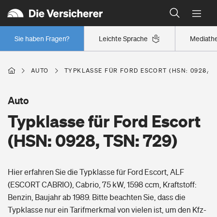
Typklassen: So ist Ihr Auto eingestuft
Wer versichert was: Jetzt Versicherer finden
Regionalklassen: So ist Ihre Region eingestuft
Sie haben Fragen?
Leichte Sprache
Mediath
Wer versichert was: Jetzt Versicherer finden
AUTO
TYPKLASSE FÜR FORD ESCORT (HSN: 0928, TS
Beruf
Auto
Typklasse für Ford Escort
Berufsunfähigkeitsversicherung
Wohnen
(HSN: 0928, TSN: 729)
Erwerbsunfähigkeitsversicherung
Wohngebäudeversicherung
Hier erfahren Sie die Typklasse für Ford Escort, ALF
Freizeit
Grundfähigkeitsversicherung
(ESCORT CABRIO), Cabrio, 75 kW, 1598 ccm, Kraftstoff:
Hausratversicherung
Benzin, Baujahr ab 1989. Bitte beachten Sie, dass die
Arbeitsrechtsschutz
Pri­vate Haft­pflicht­
Typklasse nur ein Tarifmerkmal von vielen ist, um den Kfz-
Gesundheit
Elementarversicherung