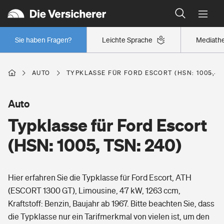
Typklassen: So ist Ihr Auto eingestuft
Wer versichert was: Jetzt Versicherer finden
Regionalklassen: So ist Ihre Region eingestuft
Sie haben Fragen?
Leichte Sprache
Mediath
Wer versichert was: Jetzt Versicherer finden
AUTO
TYPKLASSE FÜR FORD ESCORT (HSN: 1005, TS
Beruf
Auto
Typklasse für Ford Escort
Berufsunfähigkeitsversicherung
Wohnen
(HSN: 1005, TSN: 240)
Erwerbsunfähigkeitsversicherung
Wohngebäudeversicherung
Hier erfahren Sie die Typklasse für Ford Escort, ATH
Freizeit
Grundfähigkeitsversicherung
(ESCORT 1300 GT), Limousine, 47 kW, 1263 ccm,
Hausratversicherung
Kraftstoff: Benzin, Baujahr ab 1967. Bitte beachten Sie, dass
Arbeitsrechtsschutz
Pri­vate Haft­pflicht­
die Typklasse nur ein Tarifmerkmal von vielen ist, um den
Gesundheit
Elementarversicherung