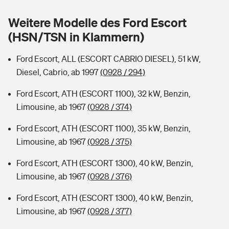
Sie haben Fragen?
Weitere Modelle des Ford Escort
Hochwasser-Check: Wie gefährdet ist Ihr Haus?
Private Cyberversicherung
Rentenrechner: Wie viel Geld bekomme ich im Alter?
(HSN/TSN in Klammern)
Wer versichert was: Jetzt Versicherer finden
Musikinstrumentenversicherung
Ford Escort, ALL (ESCORT CABRIO DIESEL), 51 kW,
Diesel, Cabrio, ab 1997
(0928 / 294)
Sie haben Fragen?
Zur Übersicht
Ford Escort, ATH (ESCORT 1100), 32 kW, Benzin,
Limousine, ab 1967
(0928 / 374)
Tools
Ford Escort, ATH (ESCORT 1100), 35 kW, Benzin,
Limousine, ab 1967
(0928 / 375)
Kinderunfall-Check: Mehr Sicherheit für deine Kids
Ford Escort, ATH (ESCORT 1300), 40 kW, Benzin,
Typklassen: So ist Ihr Auto eingestuft
Limousine, ab 1967
(0928 / 376)
Ford Escort, ATH (ESCORT 1300), 40 kW, Benzin,
Sie haben Fragen?
Limousine, ab 1967
(0928 / 377)