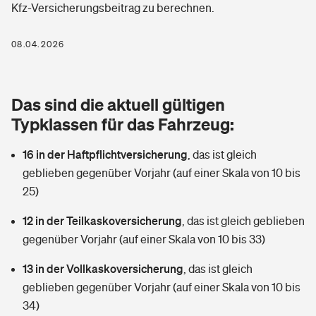
Kfz-Versicherungsbeitrag zu berechnen.
Berufshaftpflichtversicherung
Rechts­schutz­ver­si­che­rung
Photovoltaik
Private Krankenversicherung
08.04.2026
Zur Übersicht
Fahrradversicherung
Wärmepumpen versichern
Zahnzusatzversicherung
Unfallversicherung
Tools
Das sind die aktuell gültigen
Glasversicherung
Dread-Disease-Versicherung
Typklassen für das Fahrzeug:
Kinderunfall­ver­si­che­rung
Rentenrechner: Wie viel Geld bekomme ich im Alter?
Vermieterrrechtsschutz
Tierkrankenversicherung
16 in der Haftpflichtversicherung
,
das ist gleich
Kinderinvalidität
geblieben gegenüber Vorjahr (auf einer Skala von 10 bis
Wer versichert was: Jetzt Versicherer finden
Mietkautionsversicherung
Zur Übersicht
25)
Reiseversicherung
Sie haben Fragen?
Restkreditversicherung
12 in der Teilkaskoversicherung
,
das ist gleich geblieben
Tools
gegenüber Vorjahr (auf einer Skala von 10 bis 33)
Hundehalter-Haftpflicht
Zur Übersicht
13 in der Vollkaskoversicherung
,
das ist gleich
Pferdehalter-Haftpflicht
Wer versichert was: Jetzt Versicherer finden
geblieben gegenüber Vorjahr (auf einer Skala von 10 bis
Tools
34)
Handyversicherung