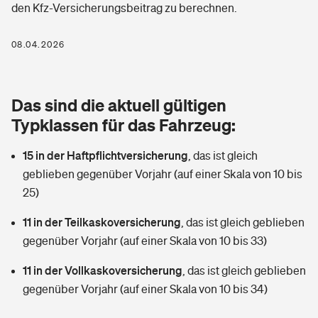
den Kfz-Versicherungsbeitrag zu berechnen.
Berufshaftpflichtversicherung
Rechts­schutz­ver­si­che­rung
Photovoltaik
Private Krankenversicherung
08.04.2026
Zur Übersicht
Fahrradversicherung
Wärmepumpen versichern
Zahnzusatzversicherung
Unfallversicherung
Tools
Das sind die aktuell gültigen
Glasversicherung
Dread-Disease-Versicherung
Typklassen für das Fahrzeug:
Kinderunfall­ver­si­che­rung
Rentenrechner: Wie viel Geld bekomme ich im Alter?
Vermieterrrechtsschutz
Tierkrankenversicherung
15 in der Haftpflichtversicherung
,
das ist gleich
Kinderinvalidität
geblieben gegenüber Vorjahr (auf einer Skala von 10 bis
Wer versichert was: Jetzt Versicherer finden
Mietkautionsversicherung
Zur Übersicht
25)
Reiseversicherung
Sie haben Fragen?
Restkreditversicherung
11 in der Teilkaskoversicherung
,
das ist gleich geblieben
Tools
gegenüber Vorjahr (auf einer Skala von 10 bis 33)
Hundehalter-Haftpflicht
Zur Übersicht
11 in der Vollkaskoversicherung
,
das ist gleich geblieben
Pferdehalter-Haftpflicht
Wer versichert was: Jetzt Versicherer finden
gegenüber Vorjahr (auf einer Skala von 10 bis 34)
Tools
Handyversicherung