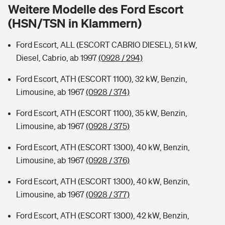
Sie haben Fragen?
Weitere Modelle des Ford Escort
(HSN/TSN in Klammern)
Hochwasser-Check: Wie gefährdet ist Ihr Haus?
Private Cyberversicherung
Rentenrechner: Wie viel Geld bekomme ich im Alter?
Ford Escort, ALL (ESCORT CABRIO DIESEL), 51 kW,
Wer versichert was: Jetzt Versicherer finden
Musikinstrumentenversicherung
Diesel, Cabrio, ab 1997
(0928 / 294)
Sie haben Fragen?
Zur Übersicht
Ford Escort, ATH (ESCORT 1100), 32 kW, Benzin,
Limousine, ab 1967
(0928 / 374)
Tools
Ford Escort, ATH (ESCORT 1100), 35 kW, Benzin,
Limousine, ab 1967
(0928 / 375)
Kinderunfall-Check: Mehr Sicherheit für deine Kids
Ford Escort, ATH (ESCORT 1300), 40 kW, Benzin,
Limousine, ab 1967
(0928 / 376)
Typklassen: So ist Ihr Auto eingestuft
Ford Escort, ATH (ESCORT 1300), 40 kW, Benzin,
Limousine, ab 1967
(0928 / 377)
Sie haben Fragen?
Ford Escort, ATH (ESCORT 1300), 42 kW, Benzin,