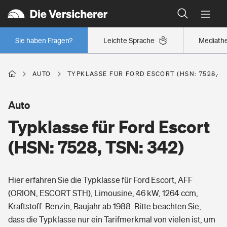
Typklassen: So ist Ihr Auto eingestuft
Wer versichert was: Jetzt Versicherer finden
Regionalklassen: So ist Ihre Region eingestuft
Sie haben Fragen?
Leichte Sprache
Mediath
Wer versichert was: Jetzt Versicherer finden
AUTO
TYPKLASSE FÜR FORD ESCORT (HSN: 7528, TS
Beruf
Auto
Typklasse für Ford Escort
Berufsunfähigkeitsversicherung
Wohnen
(HSN: 7528, TSN: 342)
Erwerbsunfähigkeitsversicherung
Wohngebäudeversicherung
Hier erfahren Sie die Typklasse für Ford Escort, AFF
Freizeit
Grundfähigkeitsversicherung
(ORION, ESCORT STH), Limousine, 46 kW, 1264 ccm,
Hausratversicherung
Kraftstoff: Benzin, Baujahr ab 1988. Bitte beachten Sie,
Arbeitsrechtsschutz
Pri­vate Haft­pflicht­
dass die Typklasse nur ein Tarifmerkmal von vielen ist, um
Gesundheit
Elementarversicherung