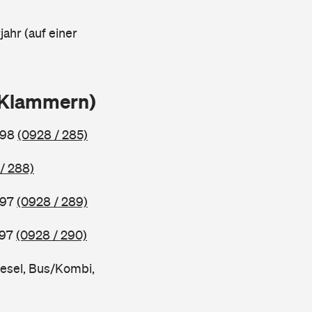
ahr (auf einer
n Klammern)
998
(0928 / 285)
/ 288)
997
(0928 / 289)
997
(0928 / 290)
iesel, Bus/Kombi,