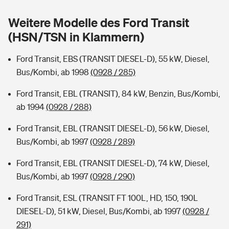
Sie haben Fragen?
Weitere Modelle des Ford Transit
Hochwasser-Check: Wie gefährdet ist Ihr Haus?
Private Cyberversicherung
Rentenrechner: Wie viel Geld bekomme ich im Alter?
(HSN/TSN in Klammern)
Wer versichert was: Jetzt Versicherer finden
Musikinstrumentenversicherung
Ford Transit, EBS (TRANSIT DIESEL-D), 55 kW, Diesel,
Bus/Kombi, ab 1998
(0928 / 285)
Sie haben Fragen?
Zur Übersicht
Ford Transit, EBL (TRANSIT), 84 kW, Benzin, Bus/Kombi,
ab 1994
(0928 / 288)
Tools
Ford Transit, EBL (TRANSIT DIESEL-D), 56 kW, Diesel,
Bus/Kombi, ab 1997
(0928 / 289)
Kinderunfall-Check: Mehr Sicherheit für deine Kids
Ford Transit, EBL (TRANSIT DIESEL-D), 74 kW, Diesel,
Typklassen: So ist Ihr Auto eingestuft
Bus/Kombi, ab 1997
(0928 / 290)
Ford Transit, ESL (TRANSIT FT 100L, HD, 150, 190L
Sie haben Fragen?
DIESEL-D), 51 kW, Diesel, Bus/Kombi, ab 1997
(0928 /
291)