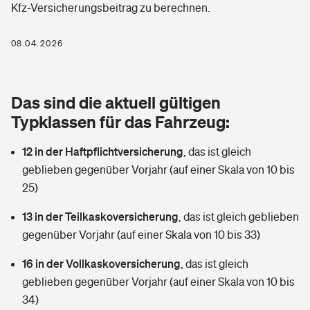
Kfz-Versicherungsbeitrag zu berechnen.
Berufshaftpflichtversicherung
Rechts­schutz­ver­si­che­rung
Photovoltaik
Private Krankenversicherung
08.04.2026
Zur Übersicht
Fahrradversicherung
Wärmepumpen versichern
Zahnzusatzversicherung
Unfallversicherung
Tools
Das sind die aktuell gültigen
Glasversicherung
Dread-Disease-Versicherung
Typklassen für das Fahrzeug:
Kinderunfall­ver­si­che­rung
Rentenrechner: Wie viel Geld bekomme ich im Alter?
Vermieterrrechtsschutz
Tierkrankenversicherung
12 in der Haftpflichtversicherung
,
das ist gleich
Kinderinvalidität
geblieben gegenüber Vorjahr (auf einer Skala von 10 bis
Wer versichert was: Jetzt Versicherer finden
Mietkautionsversicherung
Zur Übersicht
25)
Reiseversicherung
Sie haben Fragen?
Restkreditversicherung
13 in der Teilkaskoversicherung
,
das ist gleich geblieben
Tools
gegenüber Vorjahr (auf einer Skala von 10 bis 33)
Hundehalter-Haftpflicht
Zur Übersicht
16 in der Vollkaskoversicherung
,
das ist gleich
Pferdehalter-Haftpflicht
Wer versichert was: Jetzt Versicherer finden
geblieben gegenüber Vorjahr (auf einer Skala von 10 bis
Tools
34)
Handyversicherung