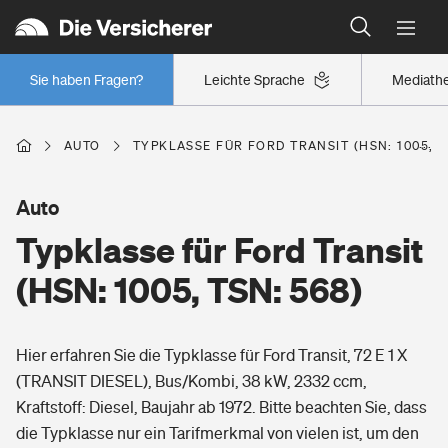
Typklassen: So ist Ihr Auto eingestuft
Wer versichert was: Jetzt Versicherer finden
Regionalklassen: So ist Ihre Region eingestuft
Sie haben Fragen?
Leichte Sprache
Mediath
Wer versichert was: Jetzt Versicherer finden
AUTO
TYPKLASSE FÜR FORD TRANSIT (HSN: 1005, T
Beruf
Auto
Typklasse für Ford Transit
Berufsunfähigkeitsversicherung
Wohnen
(HSN: 1005, TSN: 568)
Erwerbsunfähigkeitsversicherung
Wohngebäudeversicherung
Hier erfahren Sie die Typklasse für Ford Transit, 72 E 1 X
Freizeit
Grundfähigkeitsversicherung
(TRANSIT DIESEL), Bus/Kombi, 38 kW, 2332 ccm,
Hausratversicherung
Kraftstoff: Diesel, Baujahr ab 1972. Bitte beachten Sie, dass
Arbeitsrechtsschutz
Pri­vate Haft­pflicht­
die Typklasse nur ein Tarifmerkmal von vielen ist, um den
Gesundheit
Elementarversicherung