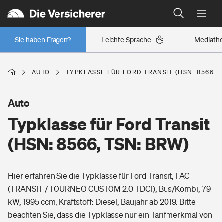
Typklassen: So ist Ihr Auto eingestuft
Wer versichert was: Jetzt Versicherer finden
Regionalklassen: So ist Ihre Region eingestuft
Sie haben Fragen?
Leichte Sprache
Mediath
Wer versichert was: Jetzt Versicherer finden
AUTO
TYPKLASSE FÜR FORD TRANSIT (HSN: 8566, 
Beruf
Auto
Typklasse für Ford Transit
Berufsunfähigkeitsversicherung
Wohnen
(HSN: 8566, TSN: BRW)
Erwerbsunfähigkeitsversicherung
Wohngebäudeversicherung
Hier erfahren Sie die Typklasse für Ford Transit, FAC
Freizeit
Grundfähigkeitsversicherung
(TRANSIT / TOURNEO CUSTOM 2.0 TDCI), Bus/Kombi, 79
Hausratversicherung
kW, 1995 ccm, Kraftstoff: Diesel, Baujahr ab 2019. Bitte
Arbeitsrechtsschutz
Pri­vate Haft­pflicht­
beachten Sie, dass die Typklasse nur ein Tarifmerkmal von
Gesundheit
Elementarversicherung