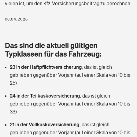
vielen ist, um den Kfz-Versicherungsbeitrag zu berechnen.
Berufshaftpflichtversicherung
Rechts­schutz­ver­si­che­rung
Photovoltaik
Private Krankenversicherung
08.04.2026
Zur Übersicht
Fahrradversicherung
Wärmepumpen versichern
Zahnzusatzversicherung
Unfallversicherung
Tools
Das sind die aktuell gültigen
Glasversicherung
Dread-Disease-Versicherung
Typklassen für das Fahrzeug:
Kinderunfall­ver­si­che­rung
Rentenrechner: Wie viel Geld bekomme ich im Alter?
Vermieterrrechtsschutz
Tierkrankenversicherung
23 in der Haftpflichtversicherung
,
das ist gleich
Kinderinvalidität
geblieben gegenüber Vorjahr (auf einer Skala von 10 bis
Wer versichert was: Jetzt Versicherer finden
Mietkautionsversicherung
Zur Übersicht
25)
Reiseversicherung
Sie haben Fragen?
Restkreditversicherung
24 in der Teilkaskoversicherung
,
das ist gleich
Tools
geblieben gegenüber Vorjahr (auf einer Skala von 10 bis
Hundehalter-Haftpflicht
Zur Übersicht
33)
Pferdehalter-Haftpflicht
Wer versichert was: Jetzt Versicherer finden
21 in der Vollkaskoversicherung
,
das ist gleich
Tools
geblieben gegenüber Vorjahr (auf einer Skala von 10 bis
Handyversicherung