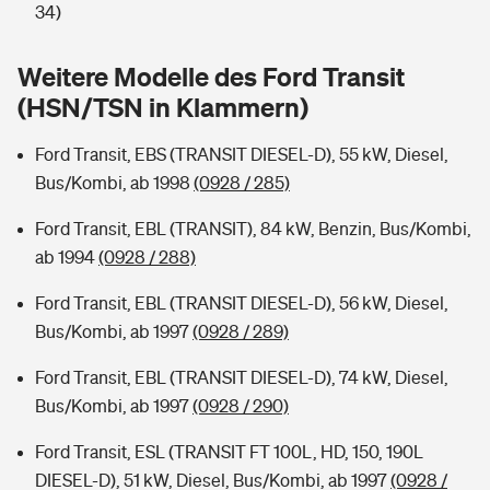
Sie haben Fragen?
34)
Hochwasser-Check: Wie gefährdet ist Ihr Haus?
Private Cyberversicherung
Rentenrechner: Wie viel Geld bekomme ich im Alter?
Weitere Modelle des Ford Transit
(HSN/TSN in Klammern)
Wer versichert was: Jetzt Versicherer finden
Musikinstrumentenversicherung
Ford Transit, EBS (TRANSIT DIESEL-D), 55 kW, Diesel,
Sie haben Fragen?
Zur Übersicht
Bus/Kombi, ab 1998
(0928 / 285)
Ford Transit, EBL (TRANSIT), 84 kW, Benzin, Bus/Kombi,
Tools
ab 1994
(0928 / 288)
Ford Transit, EBL (TRANSIT DIESEL-D), 56 kW, Diesel,
Kinderunfall-Check: Mehr Sicherheit für deine Kids
Bus/Kombi, ab 1997
(0928 / 289)
Typklassen: So ist Ihr Auto eingestuft
Ford Transit, EBL (TRANSIT DIESEL-D), 74 kW, Diesel,
Bus/Kombi, ab 1997
(0928 / 290)
Sie haben Fragen?
Ford Transit, ESL (TRANSIT FT 100L, HD, 150, 190L
DIESEL-D), 51 kW, Diesel, Bus/Kombi, ab 1997
(0928 /