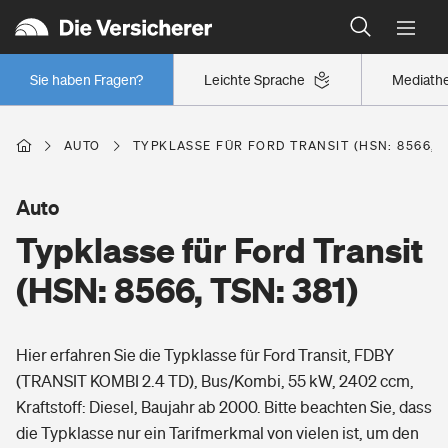
Typklassen: So ist Ihr Auto eingestuft
Wer versichert was: Jetzt Versicherer finden
Regionalklassen: So ist Ihre Region eingestuft
Sie haben Fragen?
Leichte Sprache
Mediath
Wer versichert was: Jetzt Versicherer finden
AUTO
TYPKLASSE FÜR FORD TRANSIT (HSN: 8566, T
Beruf
Auto
Typklasse für Ford Transit
Berufsunfähigkeitsversicherung
Wohnen
(HSN: 8566, TSN: 381)
Erwerbsunfähigkeitsversicherung
Wohngebäudeversicherung
Hier erfahren Sie die Typklasse für Ford Transit, FDBY
Freizeit
Grundfähigkeitsversicherung
(TRANSIT KOMBI 2.4 TD), Bus/Kombi, 55 kW, 2402 ccm,
Hausratversicherung
Kraftstoff: Diesel, Baujahr ab 2000. Bitte beachten Sie, dass
Arbeitsrechtsschutz
Pri­vate Haft­pflicht­
die Typklasse nur ein Tarifmerkmal von vielen ist, um den
Gesundheit
Elementarversicherung