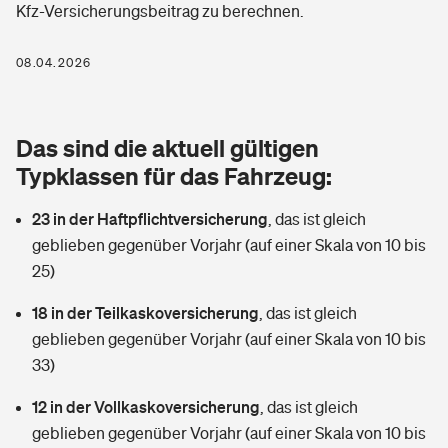
Kfz-Versicherungsbeitrag zu berechnen.
Berufshaftpflichtversicherung
Rechts­schutz­ver­si­che­rung
Photovoltaik
Private Krankenversicherung
08.04.2026
Zur Übersicht
Fahrradversicherung
Wärmepumpen versichern
Zahnzusatzversicherung
Unfallversicherung
Tools
Das sind die aktuell gültigen
Glasversicherung
Dread-Disease-Versicherung
Typklassen für das Fahrzeug:
Kinderunfall­ver­si­che­rung
Rentenrechner: Wie viel Geld bekomme ich im Alter?
Vermieterrrechtsschutz
Tierkrankenversicherung
23 in der Haftpflichtversicherung
,
das ist gleich
Kinderinvalidität
geblieben gegenüber Vorjahr (auf einer Skala von 10 bis
Wer versichert was: Jetzt Versicherer finden
Mietkautionsversicherung
Zur Übersicht
25)
Reiseversicherung
Sie haben Fragen?
Restkreditversicherung
18 in der Teilkaskoversicherung
,
das ist gleich
Tools
geblieben gegenüber Vorjahr (auf einer Skala von 10 bis
Hundehalter-Haftpflicht
Zur Übersicht
33)
Pferdehalter-Haftpflicht
Wer versichert was: Jetzt Versicherer finden
12 in der Vollkaskoversicherung
,
das ist gleich
Tools
geblieben gegenüber Vorjahr (auf einer Skala von 10 bis
Handyversicherung