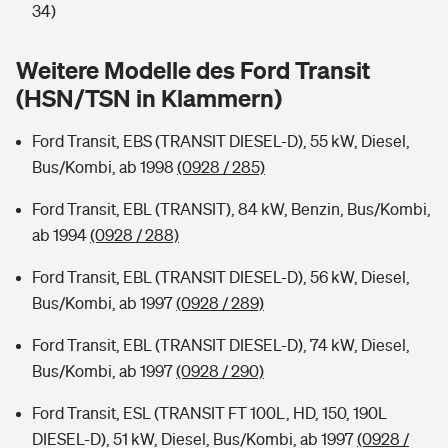
Sie haben Fragen?
34)
Hochwasser-Check: Wie gefährdet ist Ihr Haus?
Private Cyberversicherung
Rentenrechner: Wie viel Geld bekomme ich im Alter?
Weitere Modelle des Ford Transit
(HSN/TSN in Klammern)
Wer versichert was: Jetzt Versicherer finden
Musikinstrumentenversicherung
Ford Transit, EBS (TRANSIT DIESEL-D), 55 kW, Diesel,
Sie haben Fragen?
Zur Übersicht
Bus/Kombi, ab 1998
(0928 / 285)
Ford Transit, EBL (TRANSIT), 84 kW, Benzin, Bus/Kombi,
Tools
ab 1994
(0928 / 288)
Ford Transit, EBL (TRANSIT DIESEL-D), 56 kW, Diesel,
Kinderunfall-Check: Mehr Sicherheit für deine Kids
Bus/Kombi, ab 1997
(0928 / 289)
Typklassen: So ist Ihr Auto eingestuft
Ford Transit, EBL (TRANSIT DIESEL-D), 74 kW, Diesel,
Bus/Kombi, ab 1997
(0928 / 290)
Sie haben Fragen?
Ford Transit, ESL (TRANSIT FT 100L, HD, 150, 190L
DIESEL-D), 51 kW, Diesel, Bus/Kombi, ab 1997
(0928 /