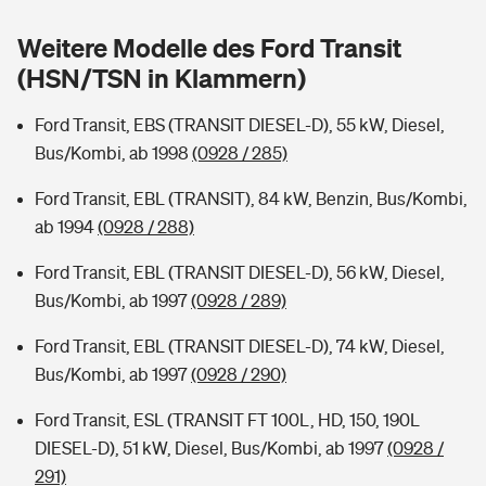
Sie haben Fragen?
Weitere Modelle des Ford Transit
Hochwasser-Check: Wie gefährdet ist Ihr Haus?
Private Cyberversicherung
Rentenrechner: Wie viel Geld bekomme ich im Alter?
(HSN/TSN in Klammern)
Wer versichert was: Jetzt Versicherer finden
Musikinstrumentenversicherung
Ford Transit, EBS (TRANSIT DIESEL-D), 55 kW, Diesel,
Bus/Kombi, ab 1998
(0928 / 285)
Sie haben Fragen?
Zur Übersicht
Ford Transit, EBL (TRANSIT), 84 kW, Benzin, Bus/Kombi,
ab 1994
(0928 / 288)
Tools
Ford Transit, EBL (TRANSIT DIESEL-D), 56 kW, Diesel,
Bus/Kombi, ab 1997
(0928 / 289)
Kinderunfall-Check: Mehr Sicherheit für deine Kids
Ford Transit, EBL (TRANSIT DIESEL-D), 74 kW, Diesel,
Typklassen: So ist Ihr Auto eingestuft
Bus/Kombi, ab 1997
(0928 / 290)
Ford Transit, ESL (TRANSIT FT 100L, HD, 150, 190L
Sie haben Fragen?
DIESEL-D), 51 kW, Diesel, Bus/Kombi, ab 1997
(0928 /
291)