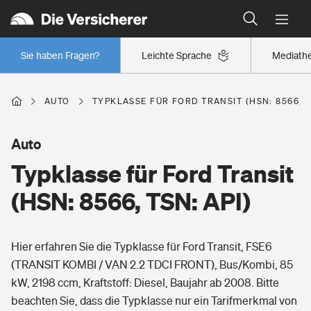
Typklassen: So ist Ihr Auto eingestuft
Wer versichert was: Jetzt Versicherer finden
Regionalklassen: So ist Ihre Region eingestuft
Sie haben Fragen?
Leichte Sprache
Mediath
Wer versichert was: Jetzt Versicherer finden
AUTO
TYPKLASSE FÜR FORD TRANSIT (HSN: 8566, T
Beruf
Auto
Typklasse für Ford Transit
Berufsunfähigkeitsversicherung
Wohnen
(HSN: 8566, TSN: API)
Erwerbsunfähigkeitsversicherung
Wohngebäudeversicherung
Hier erfahren Sie die Typklasse für Ford Transit, FSE6
Freizeit
Grundfähigkeitsversicherung
(TRANSIT KOMBI / VAN 2.2 TDCI FRONT), Bus/Kombi, 85
Hausratversicherung
kW, 2198 ccm, Kraftstoff: Diesel, Baujahr ab 2008. Bitte
Arbeitsrechtsschutz
Pri­vate Haft­pflicht­
beachten Sie, dass die Typklasse nur ein Tarifmerkmal von
Gesundheit
Elementarversicherung