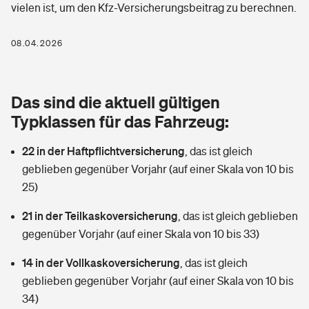
vielen ist, um den Kfz-Versicherungsbeitrag zu berechnen.
Berufshaftpflichtversicherung
Rechts­schutz­ver­si­che­rung
Photovoltaik
Private Krankenversicherung
08.04.2026
Zur Übersicht
Fahrradversicherung
Wärmepumpen versichern
Zahnzusatzversicherung
Unfallversicherung
Tools
Das sind die aktuell gültigen
Glasversicherung
Dread-Disease-Versicherung
Typklassen für das Fahrzeug:
Kinderunfall­ver­si­che­rung
Rentenrechner: Wie viel Geld bekomme ich im Alter?
Vermieterrrechtsschutz
Tierkrankenversicherung
22 in der Haftpflichtversicherung
,
das ist gleich
Kinderinvalidität
geblieben gegenüber Vorjahr (auf einer Skala von 10 bis
Wer versichert was: Jetzt Versicherer finden
Mietkautionsversicherung
Zur Übersicht
25)
Reiseversicherung
Sie haben Fragen?
Restkreditversicherung
21 in der Teilkaskoversicherung
,
das ist gleich geblieben
Tools
gegenüber Vorjahr (auf einer Skala von 10 bis 33)
Hundehalter-Haftpflicht
Zur Übersicht
14 in der Vollkaskoversicherung
,
das ist gleich
Pferdehalter-Haftpflicht
Wer versichert was: Jetzt Versicherer finden
geblieben gegenüber Vorjahr (auf einer Skala von 10 bis
Tools
34)
Handyversicherung