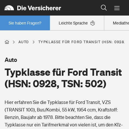
Typklassen: So ist Ihr Auto eingestuft
Wer versichert was: Jetzt Versicherer finden
Regionalklassen: So ist Ihre Region eingestuft
Sie haben Fragen?
Leichte Sprache
Mediath
Wer versichert was: Jetzt Versicherer finden
AUTO
TYPKLASSE FÜR FORD TRANSIT (HSN: 0928, T
Beruf
Auto
Typklasse für Ford Transit
Berufsunfähigkeitsversicherung
Wohnen
(HSN: 0928, TSN: 502)
Erwerbsunfähigkeitsversicherung
Wohngebäudeversicherung
Hier erfahren Sie die Typklasse für Ford Transit, VZS
Freizeit
Grundfähigkeitsversicherung
(TRANSIT 100), Bus/Kombi, 55 kW, 1954 ccm, Kraftstoff:
Hausratversicherung
Benzin, Baujahr ab 1978. Bitte beachten Sie, dass die
Arbeitsrechtsschutz
Pri­vate Haft­pflicht­
Typklasse nur ein Tarifmerkmal von vielen ist, um den Kfz-
Gesundheit
Elementarversicherung