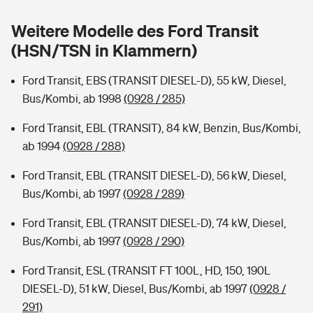
Sie haben Fragen?
Weitere Modelle des Ford Transit
Hochwasser-Check: Wie gefährdet ist Ihr Haus?
Private Cyberversicherung
Rentenrechner: Wie viel Geld bekomme ich im Alter?
(HSN/TSN in Klammern)
Wer versichert was: Jetzt Versicherer finden
Musikinstrumentenversicherung
Ford Transit, EBS (TRANSIT DIESEL-D), 55 kW, Diesel,
Bus/Kombi, ab 1998
(0928 / 285)
Sie haben Fragen?
Zur Übersicht
Ford Transit, EBL (TRANSIT), 84 kW, Benzin, Bus/Kombi,
ab 1994
(0928 / 288)
Tools
Ford Transit, EBL (TRANSIT DIESEL-D), 56 kW, Diesel,
Bus/Kombi, ab 1997
(0928 / 289)
Kinderunfall-Check: Mehr Sicherheit für deine Kids
Ford Transit, EBL (TRANSIT DIESEL-D), 74 kW, Diesel,
Typklassen: So ist Ihr Auto eingestuft
Bus/Kombi, ab 1997
(0928 / 290)
Ford Transit, ESL (TRANSIT FT 100L, HD, 150, 190L
Sie haben Fragen?
DIESEL-D), 51 kW, Diesel, Bus/Kombi, ab 1997
(0928 /
291)