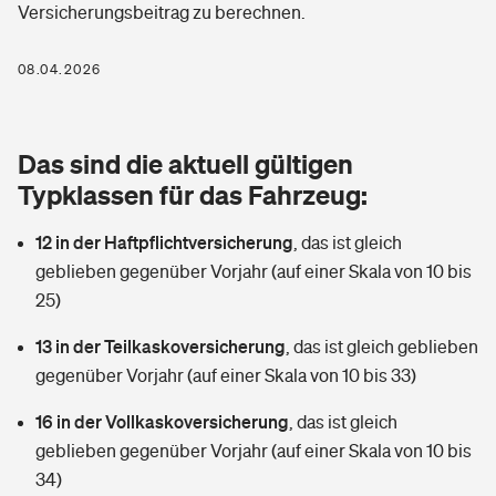
Versicherungsbeitrag zu berechnen.
Berufshaftpflichtversicherung
Rechts­schutz­ver­si­che­rung
Photovoltaik
Private Krankenversicherung
08.04.2026
Zur Übersicht
Fahrradversicherung
Wärmepumpen versichern
Zahnzusatzversicherung
Unfallversicherung
Tools
Das sind die aktuell gültigen
Glasversicherung
Dread-Disease-Versicherung
Typklassen für das Fahrzeug:
Kinderunfall­ver­si­che­rung
Rentenrechner: Wie viel Geld bekomme ich im Alter?
Vermieterrrechtsschutz
Tierkrankenversicherung
12 in der Haftpflichtversicherung
,
das ist gleich
Kinderinvalidität
geblieben gegenüber Vorjahr (auf einer Skala von 10 bis
Wer versichert was: Jetzt Versicherer finden
Mietkautionsversicherung
Zur Übersicht
25)
Reiseversicherung
Sie haben Fragen?
Restkreditversicherung
13 in der Teilkaskoversicherung
,
das ist gleich geblieben
Tools
gegenüber Vorjahr (auf einer Skala von 10 bis 33)
Hundehalter-Haftpflicht
Zur Übersicht
16 in der Vollkaskoversicherung
,
das ist gleich
Pferdehalter-Haftpflicht
Wer versichert was: Jetzt Versicherer finden
geblieben gegenüber Vorjahr (auf einer Skala von 10 bis
Tools
34)
Handyversicherung