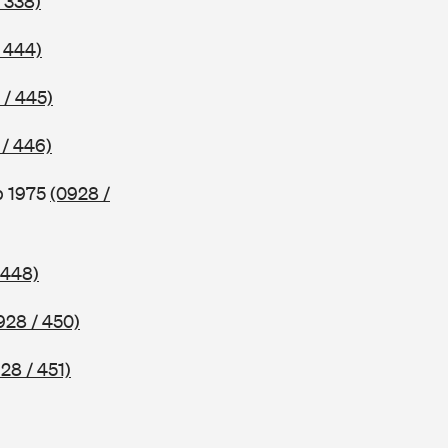
 338)
 444)
 / 445)
 / 446)
b 1975
(0928 /
 448)
928 / 450)
28 / 451)