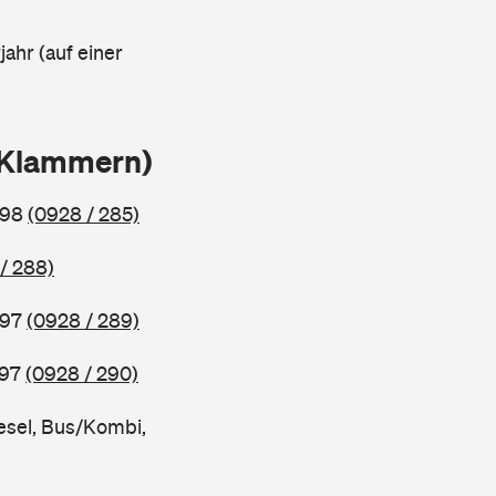
ahr (auf einer
n Klammern)
998
(0928 / 285)
/ 288)
997
(0928 / 289)
997
(0928 / 290)
esel, Bus/Kombi,