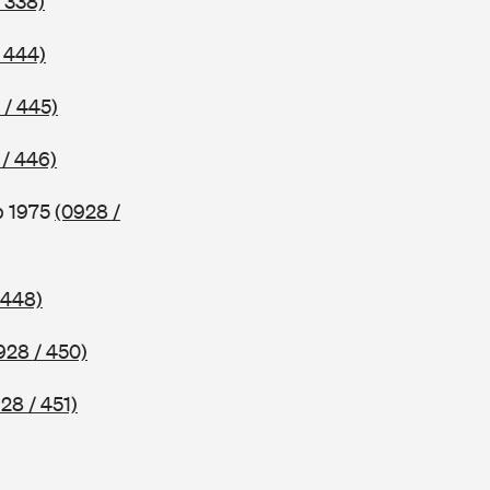
 338)
 444)
 / 445)
 / 446)
b 1975
(0928 /
 448)
928 / 450)
28 / 451)