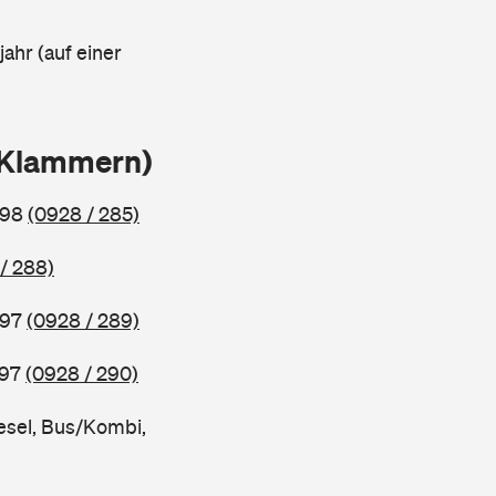
ahr (auf einer
n Klammern)
998
(0928 / 285)
/ 288)
997
(0928 / 289)
997
(0928 / 290)
esel, Bus/Kombi,