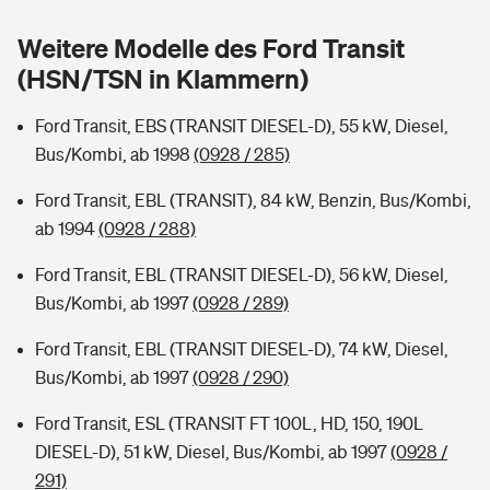
Sie haben Fragen?
Weitere Modelle des Ford Transit
Hochwasser-Check: Wie gefährdet ist Ihr Haus?
Private Cyberversicherung
Rentenrechner: Wie viel Geld bekomme ich im Alter?
(HSN/TSN in Klammern)
Wer versichert was: Jetzt Versicherer finden
Musikinstrumentenversicherung
Ford Transit, EBS (TRANSIT DIESEL-D), 55 kW, Diesel,
Bus/Kombi, ab 1998
(0928 / 285)
Sie haben Fragen?
Zur Übersicht
Ford Transit, EBL (TRANSIT), 84 kW, Benzin, Bus/Kombi,
ab 1994
(0928 / 288)
Tools
Ford Transit, EBL (TRANSIT DIESEL-D), 56 kW, Diesel,
Bus/Kombi, ab 1997
(0928 / 289)
Kinderunfall-Check: Mehr Sicherheit für deine Kids
Ford Transit, EBL (TRANSIT DIESEL-D), 74 kW, Diesel,
Typklassen: So ist Ihr Auto eingestuft
Bus/Kombi, ab 1997
(0928 / 290)
Ford Transit, ESL (TRANSIT FT 100L, HD, 150, 190L
Sie haben Fragen?
DIESEL-D), 51 kW, Diesel, Bus/Kombi, ab 1997
(0928 /
291)