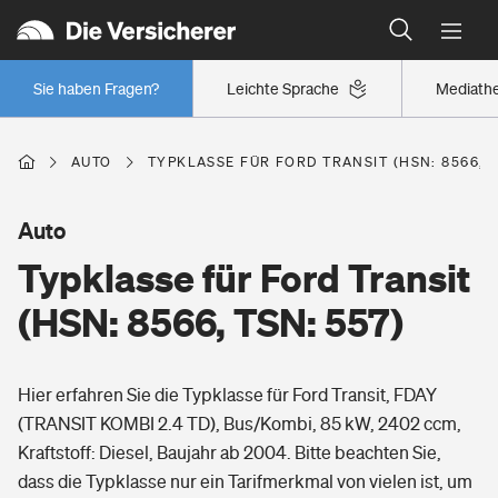
Typklassen: So ist Ihr Auto eingestuft
Wer versichert was: Jetzt Versicherer finden
Regionalklassen: So ist Ihre Region eingestuft
Sie haben Fragen?
Leichte Sprache
Mediath
Wer versichert was: Jetzt Versicherer finden
AUTO
TYPKLASSE FÜR FORD TRANSIT (HSN: 8566, T
Beruf
Auto
Typklasse für Ford Transit
Berufsunfähigkeitsversicherung
Wohnen
(HSN: 8566, TSN: 557)
Erwerbsunfähigkeitsversicherung
Wohngebäudeversicherung
Hier erfahren Sie die Typklasse für Ford Transit, FDAY
Freizeit
Grundfähigkeitsversicherung
(TRANSIT KOMBI 2.4 TD), Bus/Kombi, 85 kW, 2402 ccm,
Hausratversicherung
Kraftstoff: Diesel, Baujahr ab 2004. Bitte beachten Sie,
Arbeitsrechtsschutz
Pri­vate Haft­pflicht­
dass die Typklasse nur ein Tarifmerkmal von vielen ist, um
Gesundheit
Elementarversicherung