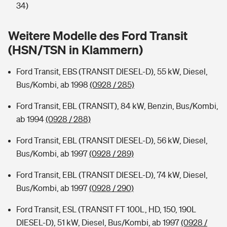
Sie haben Fragen?
34)
Hochwasser-Check: Wie gefährdet ist Ihr Haus?
Private Cyberversicherung
Rentenrechner: Wie viel Geld bekomme ich im Alter?
Weitere Modelle des Ford Transit
(HSN/TSN in Klammern)
Wer versichert was: Jetzt Versicherer finden
Musikinstrumentenversicherung
Ford Transit, EBS (TRANSIT DIESEL-D), 55 kW, Diesel,
Sie haben Fragen?
Zur Übersicht
Bus/Kombi, ab 1998
(0928 / 285)
Ford Transit, EBL (TRANSIT), 84 kW, Benzin, Bus/Kombi,
Tools
ab 1994
(0928 / 288)
Ford Transit, EBL (TRANSIT DIESEL-D), 56 kW, Diesel,
Kinderunfall-Check: Mehr Sicherheit für deine Kids
Bus/Kombi, ab 1997
(0928 / 289)
Typklassen: So ist Ihr Auto eingestuft
Ford Transit, EBL (TRANSIT DIESEL-D), 74 kW, Diesel,
Bus/Kombi, ab 1997
(0928 / 290)
Sie haben Fragen?
Ford Transit, ESL (TRANSIT FT 100L, HD, 150, 190L
DIESEL-D), 51 kW, Diesel, Bus/Kombi, ab 1997
(0928 /