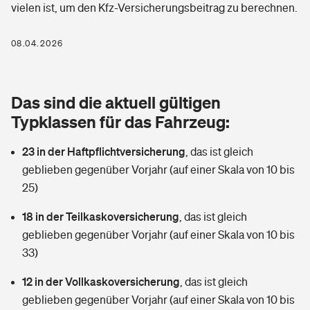
vielen ist, um den Kfz-Versicherungsbeitrag zu berechnen.
Berufshaftpflichtversicherung
Rechts­schutz­ver­si­che­rung
Photovoltaik
Private Krankenversicherung
08.04.2026
Zur Übersicht
Fahrradversicherung
Wärmepumpen versichern
Zahnzusatzversicherung
Unfallversicherung
Tools
Das sind die aktuell gültigen
Glasversicherung
Dread-Disease-Versicherung
Typklassen für das Fahrzeug:
Kinderunfall­ver­si­che­rung
Rentenrechner: Wie viel Geld bekomme ich im Alter?
Vermieterrrechtsschutz
Tierkrankenversicherung
23 in der Haftpflichtversicherung
,
das ist gleich
Kinderinvalidität
geblieben gegenüber Vorjahr (auf einer Skala von 10 bis
Wer versichert was: Jetzt Versicherer finden
Mietkautionsversicherung
Zur Übersicht
25)
Reiseversicherung
Sie haben Fragen?
Restkreditversicherung
18 in der Teilkaskoversicherung
,
das ist gleich
Tools
geblieben gegenüber Vorjahr (auf einer Skala von 10 bis
Hundehalter-Haftpflicht
Zur Übersicht
33)
Pferdehalter-Haftpflicht
Wer versichert was: Jetzt Versicherer finden
12 in der Vollkaskoversicherung
,
das ist gleich
Tools
geblieben gegenüber Vorjahr (auf einer Skala von 10 bis
Handyversicherung