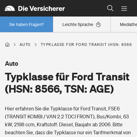
Typklassen: So ist Ihr Auto eingestuft
Wer versichert was: Jetzt Versicherer finden
Regionalklassen: So ist Ihre Region eingestuft
Sie haben Fragen?
Leichte Sprache
Mediath
Wer versichert was: Jetzt Versicherer finden
AUTO
TYPKLASSE FÜR FORD TRANSIT (HSN: 8566, T
Beruf
Auto
Typklasse für Ford Transit
Berufsunfähigkeitsversicherung
Wohnen
(HSN: 8566, TSN: AGE)
Erwerbsunfähigkeitsversicherung
Wohngebäudeversicherung
Hier erfahren Sie die Typklasse für Ford Transit, FSE6
Freizeit
Grundfähigkeitsversicherung
(TRANSIT KOMBI / VAN 2.2 TDCI FRONT), Bus/Kombi, 63
Hausratversicherung
kW, 2198 ccm, Kraftstoff: Diesel, Baujahr ab 2006. Bitte
Arbeitsrechtsschutz
Pri­vate Haft­pflicht­
beachten Sie, dass die Typklasse nur ein Tarifmerkmal von
Gesundheit
Elementarversicherung