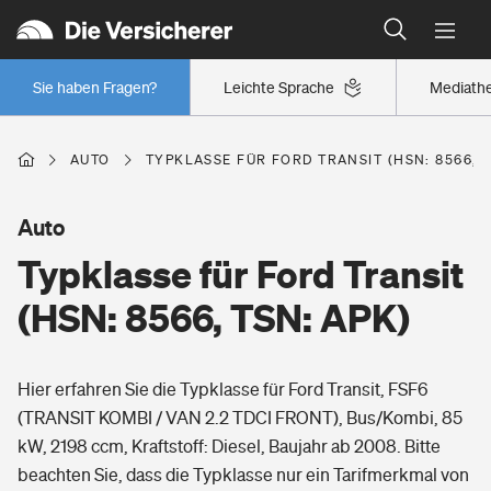
Typklassen: So ist Ihr Auto eingestuft
Wer versichert was: Jetzt Versicherer finden
Regionalklassen: So ist Ihre Region eingestuft
Sie haben Fragen?
Leichte Sprache
Mediath
Wer versichert was: Jetzt Versicherer finden
AUTO
TYPKLASSE FÜR FORD TRANSIT (HSN: 8566, T
Beruf
Auto
Typklasse für Ford Transit
Berufsunfähigkeitsversicherung
Wohnen
(HSN: 8566, TSN: APK)
Erwerbsunfähigkeitsversicherung
Wohngebäudeversicherung
Hier erfahren Sie die Typklasse für Ford Transit, FSF6
Freizeit
Grundfähigkeitsversicherung
(TRANSIT KOMBI / VAN 2.2 TDCI FRONT), Bus/Kombi, 85
Hausratversicherung
kW, 2198 ccm, Kraftstoff: Diesel, Baujahr ab 2008. Bitte
Arbeitsrechtsschutz
Pri­vate Haft­pflicht­
beachten Sie, dass die Typklasse nur ein Tarifmerkmal von
Gesundheit
Elementarversicherung