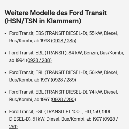
Sie haben Fragen?
Weitere Modelle des Ford Transit
Hochwasser-Check: Wie gefährdet ist Ihr Haus?
Private Cyberversicherung
Rentenrechner: Wie viel Geld bekomme ich im Alter?
(HSN/TSN in Klammern)
Wer versichert was: Jetzt Versicherer finden
Musikinstrumentenversicherung
Ford Transit, EBS (TRANSIT DIESEL-D), 55 kW, Diesel,
Bus/Kombi, ab 1998
(0928 / 285)
Sie haben Fragen?
Zur Übersicht
Ford Transit, EBL (TRANSIT), 84 kW, Benzin, Bus/Kombi,
ab 1994
(0928 / 288)
Tools
Ford Transit, EBL (TRANSIT DIESEL-D), 56 kW, Diesel,
Bus/Kombi, ab 1997
(0928 / 289)
Kinderunfall-Check: Mehr Sicherheit für deine Kids
Ford Transit, EBL (TRANSIT DIESEL-D), 74 kW, Diesel,
Typklassen: So ist Ihr Auto eingestuft
Bus/Kombi, ab 1997
(0928 / 290)
Ford Transit, ESL (TRANSIT FT 100L, HD, 150, 190L
Sie haben Fragen?
DIESEL-D), 51 kW, Diesel, Bus/Kombi, ab 1997
(0928 /
291)