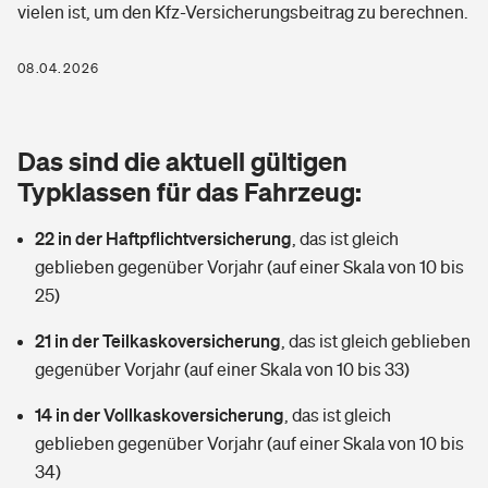
vielen ist, um den Kfz-Versicherungsbeitrag zu berechnen.
Berufshaftpflichtversicherung
Rechts­schutz­ver­si­che­rung
Photovoltaik
Private Krankenversicherung
08.04.2026
Zur Übersicht
Fahrradversicherung
Wärmepumpen versichern
Zahnzusatzversicherung
Unfallversicherung
Tools
Das sind die aktuell gültigen
Glasversicherung
Dread-Disease-Versicherung
Typklassen für das Fahrzeug:
Kinderunfall­ver­si­che­rung
Rentenrechner: Wie viel Geld bekomme ich im Alter?
Vermieterrrechtsschutz
Tierkrankenversicherung
22 in der Haftpflichtversicherung
,
das ist gleich
Kinderinvalidität
geblieben gegenüber Vorjahr (auf einer Skala von 10 bis
Wer versichert was: Jetzt Versicherer finden
Mietkautionsversicherung
Zur Übersicht
25)
Reiseversicherung
Sie haben Fragen?
Restkreditversicherung
21 in der Teilkaskoversicherung
,
das ist gleich geblieben
Tools
gegenüber Vorjahr (auf einer Skala von 10 bis 33)
Hundehalter-Haftpflicht
Zur Übersicht
14 in der Vollkaskoversicherung
,
das ist gleich
Pferdehalter-Haftpflicht
Wer versichert was: Jetzt Versicherer finden
geblieben gegenüber Vorjahr (auf einer Skala von 10 bis
Tools
34)
Handyversicherung