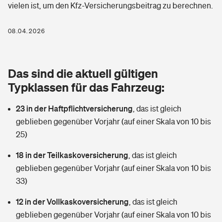
vielen ist, um den Kfz-Versicherungsbeitrag zu berechnen.
Berufshaftpflichtversicherung
Rechts­schutz­ver­si­che­rung
Photovoltaik
Private Krankenversicherung
08.04.2026
Zur Übersicht
Fahrradversicherung
Wärmepumpen versichern
Zahnzusatzversicherung
Unfallversicherung
Tools
Das sind die aktuell gültigen
Glasversicherung
Dread-Disease-Versicherung
Typklassen für das Fahrzeug:
Kinderunfall­ver­si­che­rung
Rentenrechner: Wie viel Geld bekomme ich im Alter?
Vermieterrrechtsschutz
Tierkrankenversicherung
23 in der Haftpflichtversicherung
,
das ist gleich
Kinderinvalidität
geblieben gegenüber Vorjahr (auf einer Skala von 10 bis
Wer versichert was: Jetzt Versicherer finden
Mietkautionsversicherung
Zur Übersicht
25)
Reiseversicherung
Sie haben Fragen?
Restkreditversicherung
18 in der Teilkaskoversicherung
,
das ist gleich
Tools
geblieben gegenüber Vorjahr (auf einer Skala von 10 bis
Hundehalter-Haftpflicht
Zur Übersicht
33)
Pferdehalter-Haftpflicht
Wer versichert was: Jetzt Versicherer finden
12 in der Vollkaskoversicherung
,
das ist gleich
Tools
geblieben gegenüber Vorjahr (auf einer Skala von 10 bis
Handyversicherung