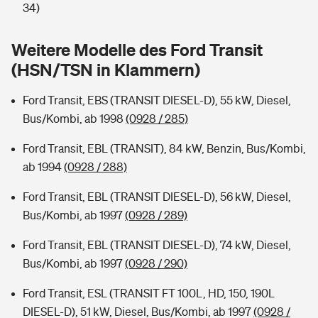
Sie haben Fragen?
34)
Hochwasser-Check: Wie gefährdet ist Ihr Haus?
Private Cyberversicherung
Rentenrechner: Wie viel Geld bekomme ich im Alter?
Weitere Modelle des Ford Transit
(HSN/TSN in Klammern)
Wer versichert was: Jetzt Versicherer finden
Musikinstrumentenversicherung
Ford Transit, EBS (TRANSIT DIESEL-D), 55 kW, Diesel,
Sie haben Fragen?
Zur Übersicht
Bus/Kombi, ab 1998
(0928 / 285)
Ford Transit, EBL (TRANSIT), 84 kW, Benzin, Bus/Kombi,
Tools
ab 1994
(0928 / 288)
Ford Transit, EBL (TRANSIT DIESEL-D), 56 kW, Diesel,
Kinderunfall-Check: Mehr Sicherheit für deine Kids
Bus/Kombi, ab 1997
(0928 / 289)
Typklassen: So ist Ihr Auto eingestuft
Ford Transit, EBL (TRANSIT DIESEL-D), 74 kW, Diesel,
Bus/Kombi, ab 1997
(0928 / 290)
Sie haben Fragen?
Ford Transit, ESL (TRANSIT FT 100L, HD, 150, 190L
DIESEL-D), 51 kW, Diesel, Bus/Kombi, ab 1997
(0928 /