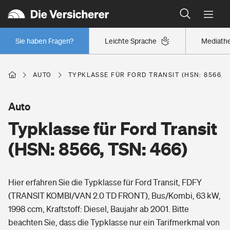
Typklassen: So ist Ihr Auto eingestuft
Wer versichert was: Jetzt Versicherer finden
Regionalklassen: So ist Ihre Region eingestuft
Sie haben Fragen?
Leichte Sprache
Mediath
Wer versichert was: Jetzt Versicherer finden
AUTO
TYPKLASSE FÜR FORD TRANSIT (HSN: 8566, T
Beruf
Auto
Typklasse für Ford Transit
Berufsunfähigkeitsversicherung
Wohnen
(HSN: 8566, TSN: 466)
Erwerbsunfähigkeitsversicherung
Wohngebäudeversicherung
Hier erfahren Sie die Typklasse für Ford Transit, FDFY
Freizeit
Grundfähigkeitsversicherung
(TRANSIT KOMBI/VAN 2.0 TD FRONT), Bus/Kombi, 63 kW,
Hausratversicherung
1998 ccm, Kraftstoff: Diesel, Baujahr ab 2001. Bitte
Arbeitsrechtsschutz
Pri­vate Haft­pflicht­
beachten Sie, dass die Typklasse nur ein Tarifmerkmal von
Gesundheit
Elementarversicherung